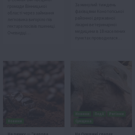
За минулий тиждень
громади Вінницької
фахівцями Конотопської
області через займання
районної державної
легковика вигоріло пів
лікарні ветеринарної
гектара посівів пшениці.
медицини в 18 населених
Очевидці…
пунктах проводилася…
Новини
Події
Регіони
Новини
Сумщина
На ринку — “кавова
На Сумщині спалах