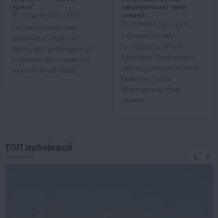
криза”
африканської чуми
свиней
25 Липня 2024 о 09:55
25 Липня 2024 о 08:54
Світовий ринок кави
У фермерському
переживає серйозну
господарстві в селі
кризу, яка призводить до
Василівка Роменського
стрімкого зростання цін
району Сумської області
на улюблений напій…
виявили спалах
африканської чуми
свиней…
ТОП публікації