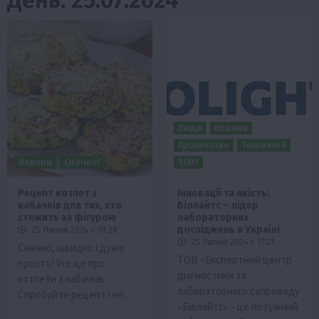
Люди
Новини
Суспільство
Технології
Новини
Смачно!
ТОП1
Рецепт котлет з
Інновації та якість:
кабачків для тих, хто
Біолайтс – лідер
стежить за фігурою
лабораторних
досліджень в Україні
25 Липня 2024 о 19:28
25 Липня 2024 о 17:21
Смачно, швидко і дуже
ТОВ «Експертний центр
просто! Усе це про
діагностики та
котлети з кабачків.
лабораторного супроводу
Спробуйте рецепт і не…
«Біолайтс» – це потужний