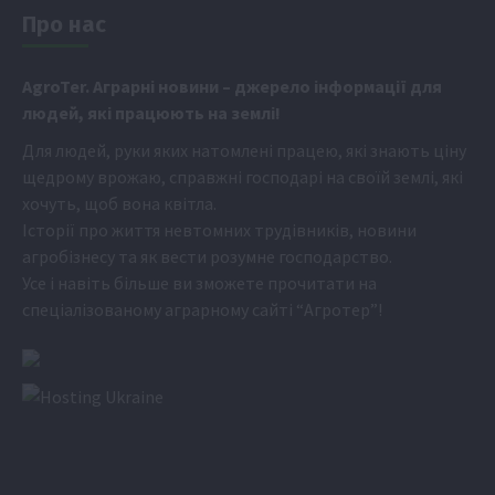
Про нас
Аgr
oTer. Аграрні новини
– джерело інформації для
людей, які працюють на землі!
Для людей, руки яких натомлені працею, які знають ціну
щедрому врожаю, справжні господарі на своїй землі, які
хочуть, щоб вона квітла.
Історії про життя невтомних трудівників, новини
агробізнесу та як вести розумне господарство.
Усе і навіть більше ви зможете прочитати на
спеціалізованому аграрному сайті
“Агротер”
!