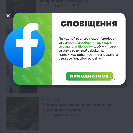
антирекорд з 1990 року
6 Серпня 2026 о 15:58
Регіони
Закарпаття: рекордний врожай
чорниці цьогоріч
6 Серпня 2026 о 15:28
Тернопільщина
Гранти для ветеранів: Шумська громада
підтримала бізнес
6 Серпня 2026 о 14:58
Галузі АПК
Заборона на вилов раків в Україні:
терміни та штрафи
6 Серпня 2026 о 14:28