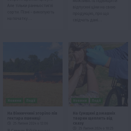
можливість підвищити
Але тільки ранньостиглі
відпускні ціни на свою
сорти. Пізні – викопують
продукцію, про що
на початку…
свідчать дані…
Новини
Події
Новини
Події
На Вінниччині згоріло пів
На Сумщині домашніх
гектара пшениці
тварин щеплять від
сказу
25 Липня 2024 о 12:06
25 Липня 2024 о 10:25
В Семках Війтівецької