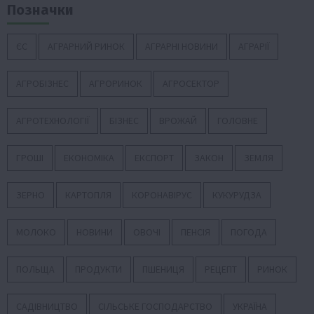
Позначки
ЄС
АГРАРНИЙ РИНОК
АГРАРНІ НОВИНИ
АГРАРІЇ
АГРОБІЗНЕС
АГРОРИНОК
АГРОСЕКТОР
АГРОТЕХНОЛОГІЇ
БІЗНЕС
ВРОЖАЙ
ГОЛОВНЕ
ГРОШІ
ЕКОНОМІКА
ЕКСПОРТ
ЗАКОН
ЗЕМЛЯ
ЗЕРНО
КАРТОПЛЯ
КОРОНАВІРУС
КУКУРУДЗА
МОЛОКО
НОВИНИ
ОВОЧІ
ПЕНСІЯ
ПОГОДА
ПОЛЬЩА
ПРОДУКТИ
ПШЕНИЦЯ
РЕЦЕПТ
РИНОК
САДІВНИЦТВО
СІЛЬСЬКЕ ГОСПОДАРСТВО
УКРАЇНА