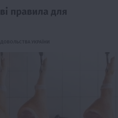
ові правила для
ОДОВОЛЬСТВА УКРАЇНИ
тво
Бізнес
Економіка
Суспільство
ТОП1
Фермерств
мити
Європейська спека вже впливає на ціну
зерна
5 Серпня 2026 о 09:28