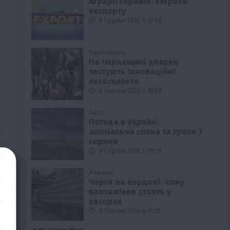
Аграрії України: загроза
експорту
6 Серпня 2026 о 19:28
Черкащина
На Черкащині доярки
тестують інноваційні
екзоскелети
6 Серпня 2026 о 18:59
Події
Погода в Україні:
аномальна спека та грози 7
серпня
6 Серпня 2026 о 18:29
Новини
Черги на кордоні: чому
вантажівки стоять у
заторах
6 Серпня 2026 о 17:58