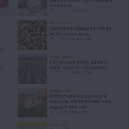
законопроєкт про торгівлю
викидами
6 Серпня 2026 о 21:28
Бджолярство
Пасічники Сумщини: тонни
меду попри війну
6 Серпня 2026 о 20:58
з,
Рослиництво
Регулятори росту ріпаку:
 у
коли та як застосовувати
6 Серпня 2026 о 20:28
Фермерство
Беззаставні кредити для
аграріїв: WEAGROBANK вже
видав 6 млн грн
6 Серпня 2026 о 19:58
Економіка