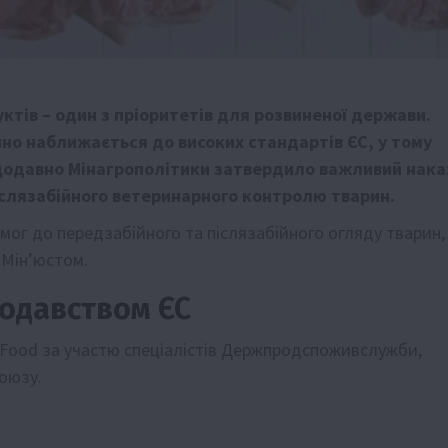
ктів – один з пріоритетів для розвиненої держави.
но наближається до високих стандартів ЄС, у тому
Нещодавно Мінагрополітики затвердило важливий нака
іслязабійного ветеринарного контролю тварин.
ог до передзабійного та післязабійного огляду тварин,
 Мін’юстом.
нодавством ЄС
Food за участю спеціалістів Держпродспоживслужби,
оюзу.