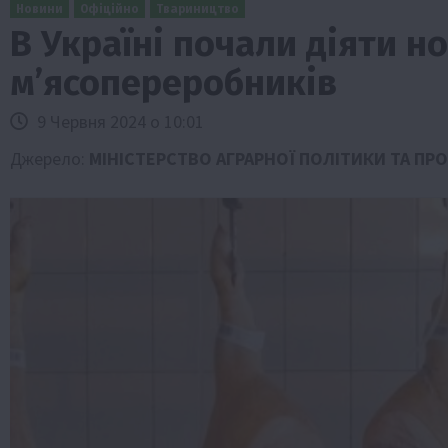
Новини
Офіційно
Твариництво
В Україні почали діяти н
м’ясопереробників
9 Червня 2024 о 10:01
Джерело:
МІНІСТЕРСТВО АГРАРНОЇ ПОЛІТИКИ ТА ПР
и
Події
Бізнес
Новини
Офіційно
Події
Суспільс
мерство
ТОП1
Фермерство
у врожаю за
Оренда садової ділянки: як усе офор
легально та без проблем
5 Серпня 2026 о 20:14