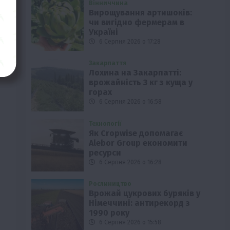
Вінниччина
Вирощування артишоків:
чи вигідно фермерам в
Україні
6 Серпня 2026 о 17:28
Закарпаття
Лохина на Закарпатті:
врожайність 3 кг з куща у
горах
6 Серпня 2026 о 16:58
Технології
Як Cropwise допомагає
Alebor Group економити
ресурси
6 Серпня 2026 о 16:28
Рослиництво
Врожай цукрових буряків у
Німеччині: антирекорд з
1990 року
6 Серпня 2026 о 15:58