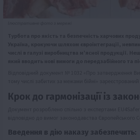
Ілюстративне фото з мережі
Турбота про якість та безпечність харчових проду
Україна, крокуючи шляхом євроінтеграції, невпин
числі в галузі виробництва м’ясної продукції. 
який вводить нові вимоги до передзабійного та п
Відповідний документ № 1032 «Про затвердження Вим
тому числі забитих за межами бійні» зареєстрований
Крок до гармонізації із зако
Документ розроблено спільно з експертами EU4Safer
відповідно до вимог законодавства Європейського С
Введення в дію наказу забезпечить: