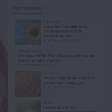
AgroНовини
Популярні
Переробка
Закупівля соняшника:
стандарти якості та
ціноутворення
6 Серпня 2026 о 22:58
Тернопільщина
Система HARDI Twin Force: ефективний
захист посівів у вітер
6 Серпня 2026 о 22:28
Економіка
Чому в Туреччині стрімко
дорожчає кукурудза
6 Серпня 2026 о 21:58
Бізнес
Бізнес критикує