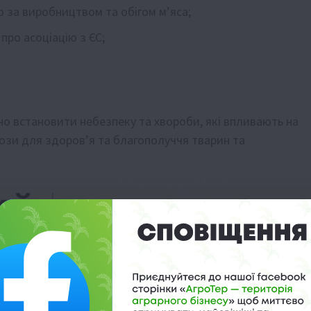
 за виробництвом та обігом м’яса;
про асоціацію з ЄС;
о встановити небезпеку та хвороби, які впливають на
ози для здоров’я та благополуччя тварин та