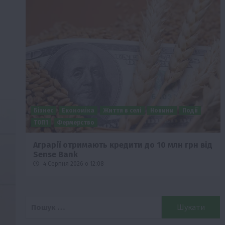
Бізнес
Економіка
Життя в селі
Новини
Події
о
ТОП1
Фермерство
Аграрії отримають кредити до 10 млн грн від
Sense Bank
4 Серпня 2026 о 12:08
Пошук: