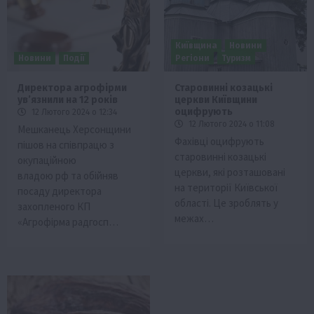
Київщина
Новини
Новини
Події
Регіони
Туризм
Директора агрофірми
Старовинні козацькі
увʼязнили на 12 років
церкви Київщини
оцифрують
12 Лютого 2024 о 12:34
12 Лютого 2024 о 11:08
Мешканець Херсонщини
Фахівці оцифрують
пішов на співпрацю з
старовинні козацькі
окупаційною
церкви, які розташовані
владою рф та обійняв
на території Київської
посаду директора
області. Це зроблять у
захопленого КП
межах…
«Агрофірма радгосп…