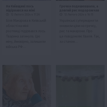
На Київщині лось
Гречка подешевшала, а
підірвався на міні
довгий рис подорожчав
12 Лютого 2024 о 17:26
12 Лютого 2024 о 16:15
Біля Макарова в Київській
Українські супермаркети
області на міні-
оновили ціни на гречку,
розтяжці підірвався лось.
рис та макарони. Про
Тварина загинула. Цю
це повідомляє Хвиля. Так,
міну, ймовірно, залишили
за станом…
війська РФ…