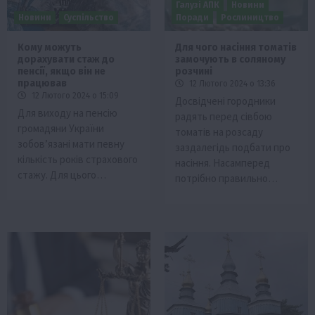
Галузі АПК
Новини
Новини
Суспільство
Поради
Рослиництво
Кому можуть
Для чого насіння томатів
дорахувати стаж до
замочують в соляному
пенсії, якщо він не
розчині
працював
12 Лютого 2024 о 13:36
12 Лютого 2024 о 15:09
Досвідчені городники
Для виходу на пенсію
радять перед сівбою
громадяни України
томатів на розсаду
зобов’язані мати певну
заздалегідь подбати про
кількість років страхового
насіння. Насамперед
стажу. Для цього…
потрібно правильно…