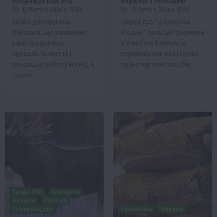
покращує памʼять
кордоні з Польщею
12 Лютого 2024 о 19:03
12 Лютого 2024 о 17:30
Низка досліджень
Перед п/п “Дорогуськ –
показала, що вживання
Ягодин” польські фермери
кави продовжує
з 9 лютого блокують
тривалість життя і
переміщення вантажних
покращує роботу мозку, а
транспортних засобів….
також…
Галузі АПК
Київщина
Новини
Регіони
Твариництво
Економіка
Новини