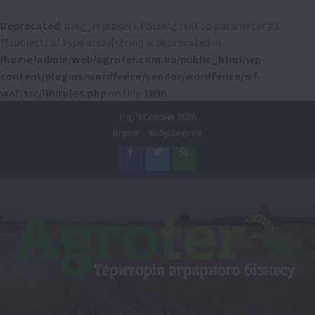
Deprecated
: preg_replace(): Passing null to parameter #3
($subject) of type array|string is deprecated in
/home/admin/web/agroter.com.ua/public_html/wp-
content/plugins/wordfence/vendor/wordfence/wf-
waf/src/lib/rules.php
on line
1896
Перейти
Нд. 9 Серпня 2026
до
Відео
Зображення
вмісту
Facebook
Twitter
Feed