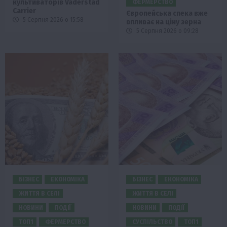
культиваторів Väderstad
ФЕРМЕРСТВО
Carrier
Європейська спека вже
5 Серпня 2026 о 15:58
впливає на ціну зерна
5 Серпня 2026 о 09:28
БІЗНЕС
ЕКОНОМІКА
БІЗНЕС
ЕКОНОМІКА
ЖИТТЯ В СЕЛІ
ЖИТТЯ В СЕЛІ
НОВИНИ
ПОДІЇ
НОВИНИ
ПОДІЇ
ТОП1
ФЕРМЕРСТВО
СУСПІЛЬСТВО
ТОП1