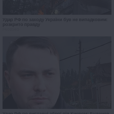
Удар РФ по заходу України був не випадковим:
розкрито правду
PROZORO
Удар РФ по виставці зброї під Києвом: Буданов