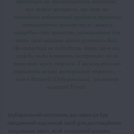
трактора на дистанційному керуванні,
але потім зрозуміли, що коли ми
знаходимо небезпечний предмет трактор
автоматично зупиняється і комусь
потрібно йти провести розмінування для
того, щоб машина могла рухатись далі.
Ця концепція не підходить, тому що в нас
зажди люди читають інструкцію після
того коли щось сталося. І можна реально
отримати великі матеріальні втрати», –
каже Віталій Шуберанський, засновник
компанії Frendt.
Шуберанський наголосив, що через це був
придуманий надлегкий засіб для дистанційного
зондування землі, який оснащений шинами