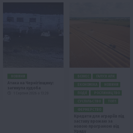
НОВИНИ
БІЗНЕС
ГАЛУЗІ АПК
Атака на Чернігівщину:
ЕКОНОМІКА
НОВИНИ
загинула худоба
ПОДІЇ
РОСЛИНИЦТВО
1 Серпня 2026 о 13:28
СУСПІЛЬСТВО
ТОП1
ФЕРМЕРСТВО
Кредити для аграріїв під
заставу врожаю за
новою програмою від
Уряду