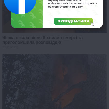
Жінка ожила після 8 хвилин смерті та
приголомшила розповіддю
PROZORO