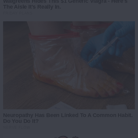
Walgreens Hides This $1 Generic Viagra - Here's
The Aisle It's Really In.
FRIDAY PLANS
Neuropathy Has Been Linked To A Common Habit.
Do You Do It?
NERVE FLOW