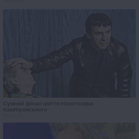
PROZORO
Сумний фінал життя гіпнотизера
Кашпіровського
PROZORO