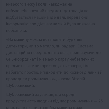
низького тиску і коли наїжджає на
вибухонебезпечний предмет, детонація не
відбувається і машина їде далі, передаючи
інформацію про ділянку на якій була виявлена
небезпека.
«На машину можна встановити будь-які
детектори, чи то метало, чи радари. Система
дистанційно передає дані в офіс, прив’язуючи до
GPS-координат і ми маємо карту небезпечних
предметів, яку використовують сапери, і їм
набагато простіше підходити до кожної ділянки й
проводити розмінування», – каже Віталій
Шуберанський.
Шуберанський зауважив, що середня
продуктивність людини під час розмінування — 25
м кв. на день, дистанційна машина може