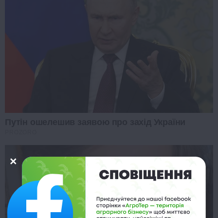
Путін ошелешив заявою про захід України
PROZORO