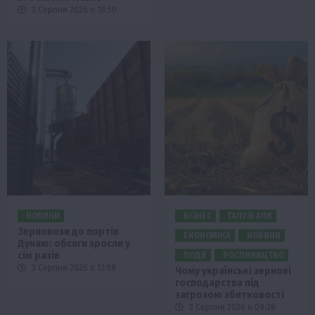
3 Серпня 2026 о 18:50
НОВИНИ
БІЗНЕС
ГАЛУЗІ АПК
Зерновози до портів
ЕКОНОМІКА
НОВИНИ
Дунаю: обсяги зросли у
сім разів
ПОДІЇ
РОСЛИНИЦТВО
3 Серпня 2026 о 13:58
Чому українські зернові
господарства під
загрозою збитковості
3 Серпня 2026 о 09:28