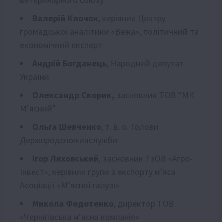
Валерій Клочок
, керівник Центру
громадської аналітики «Вежа», політичний та
економічний експерт
Андрій Богданець
, Народний депутат
України
Олександр Скорик,
засновник ТОВ “МК
Мʼясний”
Ольга Шевченко
, т. в. о. Голови
Держпродспоживслужби
Ігор Ляховський
, засновник ТзОВ «Агро-
Інвест», керівник групи з експорту мʼяса
Асоціації «Мʼясної галузі»
Микола Федотенко
, директор ТОВ
«Чернігівська мʼясна компанія»