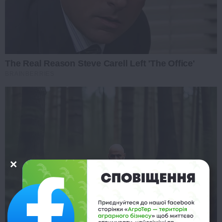
The Real Reason Steve Carell Left 'The Office'
BRAINBERRIES