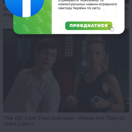
Why everything you thought you knew about water
might be wrong
CTA LOVE
'The OC' Cast Then And Now - Where Are They 20
Years Later?
BRAINBERRIES