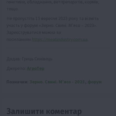
генетики, обладнання, ветпрепаратів, кормів,
тощо.
Не пропустіть 15 вересня 2023 року та візміть
участь у форумі «Зерно. Свині. Мʼясо – 2023».
Зареєструватися можна за
посиланням
https://meatindustry.com.ua
.
Додав:
Гриць Синівець
Джерело:
АгроТер
Позначки:
Зерно. Свині. М’ясо - 2023
,
форум
Залишити коментар