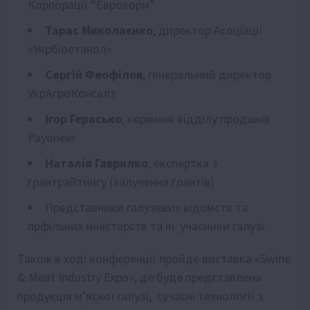
Корпорації “Єврокорм”
Тарас Миколаєнко
, директор Асоціації
«Укрбіоетанол»
Сергій Феофілов
, генеральний директор
УкрАгроКонсалт
Ігор Герасько
, керівник відділу продажів
Payoneer
Наталія Гаврилко
, експертка з
грантрайтингу (залучення грантів)
Представники галузевих відомств та
прфільних міністерств та ін. учасники галузі.
Також в ході конференції пройде виставка «Swine
& Meat Industry Expo», де буде представлена
продукція м’ясної галузі,
сучасні технології з