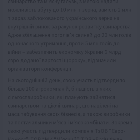
свинарство та м’ясну галузь, з метою надати
можливість збуту
до 10 млн т зерна, замість 2 млн
т зараз
заблокованого українського зерна на
внутрішній ринок за рахунок розвитку свинарства.
Адже збільшення поголів’я свиней до 20 млн голів
одночасного утримання, проти 5 млн голів до
війни – забезпечить економіку України 6 млрд
євро доданої вартості щороку», відзначили
організатори конференції.
На сьогоднішній день, свою участь підтвердило
більше 100 агрокомпаній, більшість з яких
сільгоспвиробники, які планують зайнятися
свинарством та діючі свинарі, що націлені на
масштабування своїх бізнесів, а також виробники
та постачальники м’яса і м’ясокомбінати. Зокрема
свою участь підтвердили
компанія ТзОВ “Євро-
Комерс”
, ТОВ “МК “М’ясний”, ТОВ «Ексім Фуд»,