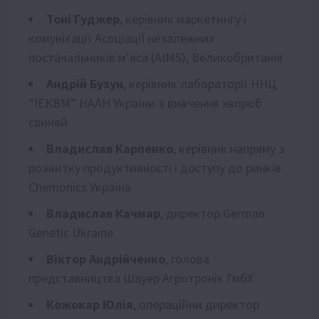
Тоні Гуджер
, керівник маркетингу і
комунікації АсоціаціЇ незалежних
постачальників мʼяса (AIMS), Великобританія
Андрій Бузун
, керівник лабораторії ННЦ
“ІЕКВМ” НААН України з вивчення хвороб
свиней
Владислав Карпенко
, керівник напряму з
розвитку продуктивності і доступу до ринків
Chemonics Україна
Владислав Качмар
, директор German
Genetic Ukraine
Віктор Андрійченко
, голова
представництва Шауер Агротронік ГмбХ
Кожокар Юлія
, операційни директор