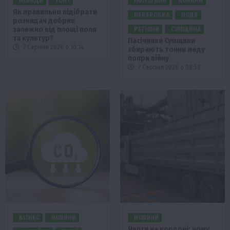
ПОРАДИ
ТОП1
ГАЛУЗІ АПК
НОВИНИ
Як правильно підібрати
ПЕРЕРОБКА
ПОДІЇ
розкидач добрив
залежно від площі поля
РЕГІОНИ
СУМЩИНА
та культур?
Пасічники Сумщини
7 Серпня 2026 о 10:14
збирають тонни меду
попри війну
7 Серпня 2026 о 08:58
БІЗНЕС
НОВИНИ
НОВИНИ
Черги на кордоні: чому