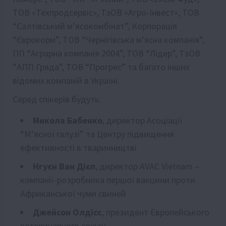
ТОВ «Техпродсервіс», ТзОВ «Агро-Інвест», ТОВ
“Салтівський м’ясокомбінат”, Корпорація
“Єврокорм”, ТОВ “Чернігівська мʼясна компанія”,
ПП “Аграрна компанія 2004”, ТОВ “Лідер”, ТзОВ
“АПП Гряда”, ТОВ “Прогрес” та багато інших
відомих компаній в Україні.
Серед спікерів будуть:
Микола Бабенко
, директор Асоціації
“М’ясної галузі” та Центру підвищення
ефективності в тваринництві
Нгуєн Ван Дієп
, директор AVAC Vietnam –
компанії-розробника першої вакцини проти
Африканської чуми свиней
Джейсон Олдісс
, президент Європейського
ветеринарного союзу