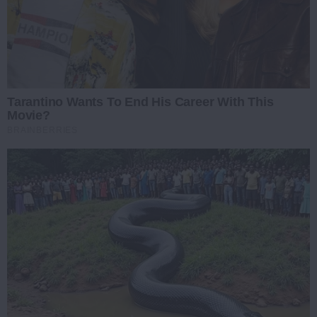
Tarantino Wants To End His Career With This
Movie?
BRAINBERRIES