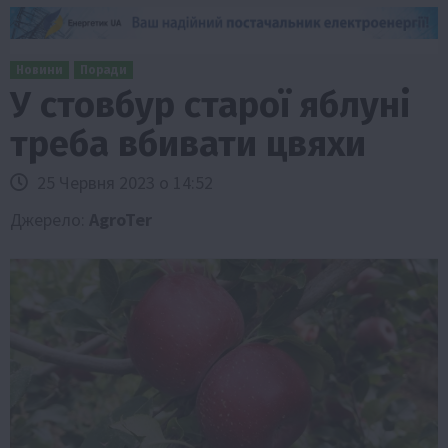
Новини
Поради
У стовбур старої яблуні
треба вбивати цвяхи
25 Червня 2023 о 14:52
Джерело:
AgroTer