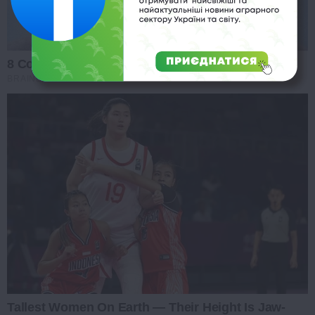
8 Conspiracies That Turned Out To Be True
BRAINBERRIES
Tallest Women On Earth — Their Height Is Jaw-