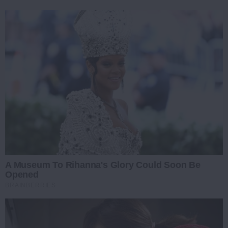
A Museum To Rihanna's Glory Could Soon Be
Opened
BRAINBERRIES