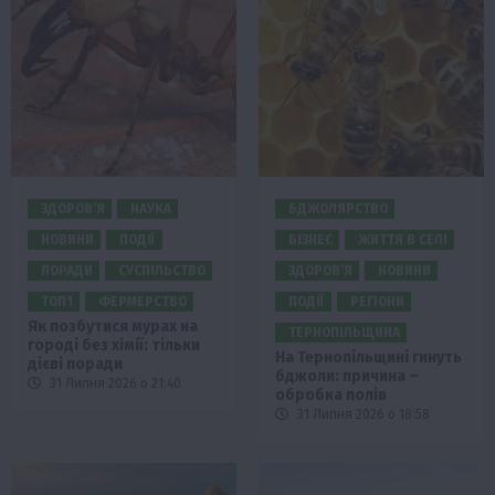
ЗДОРОВ’Я
НАУКА
БДЖОЛЯРСТВО
НОВИНИ
ПОДІЇ
БІЗНЕС
ЖИТТЯ В СЕЛІ
ПОРАДИ
СУСПІЛЬСТВО
ЗДОРОВ’Я
НОВИНИ
ТОП1
ФЕРМЕРСТВО
ПОДІЇ
РЕГІОНИ
Як позбутися мурах на
ТЕРНОПІЛЬЩИНА
городі без хімії: тільки
На Тернопільщині гинуть
дієві поради
бджоли: причина –
31 Липня 2026 о 21:40
обробка полів
31 Липня 2026 о 18:58