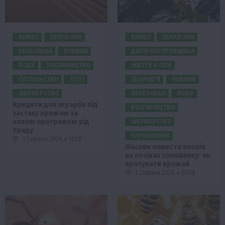
БІЗНЕС
ГАЛУЗІ АПК
БІЗНЕС
ГАЛУЗІ АПК
ЕКОНОМІКА
НОВИНИ
ДНІПРОПЕТРОВЩИНА
ПОДІЇ
РОСЛИНИЦТВО
ЖИТТЯ В СЕЛІ
СУСПІЛЬСТВО
ТОП1
ЗДОРОВ’Я
НОВИНИ
ФЕРМЕРСТВО
ПЕРЕРОБКА
ПОДІЇ
Кредити для аграріїв під
РОСЛИНИЦТВО
заставу врожаю за
новою програмою від
ФЕРМЕРСТВО
Уряду
ХАРКІВЩИНА
1 Серпня 2026 о 11:58
Масове нашестя клопів
на посівах соняшнику: як
врятувати врожай
1 Серпня 2026 о 07:58