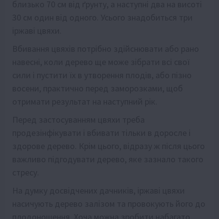
близько 70 см від ґрунту, а наступні два на висоті
30 см один від одного. Усього знадобиться три
іржаві цвяхи.
Вбивання цвяхів потрібно здійснювати або рано
навесні, коли дерево ще може зібрати всі свої
сили і пустити їх в утворення плодів, або пізно
восени, практично перед заморозками, щоб
отримати результат на наступний рік.
Перед застосуванням цвяхи треба
продезінфікувати і вбивати тільки в доросле і
здорове дерево. Крім цього, відразу ж після цього
важливо підгодувати дерево, яке зазнало такого
стресу.
На думку досвідчених дачників, іржаві цвяхи
насичують дерево залізом та провокують його до
плодоношення. Хоча можна зробити набагато