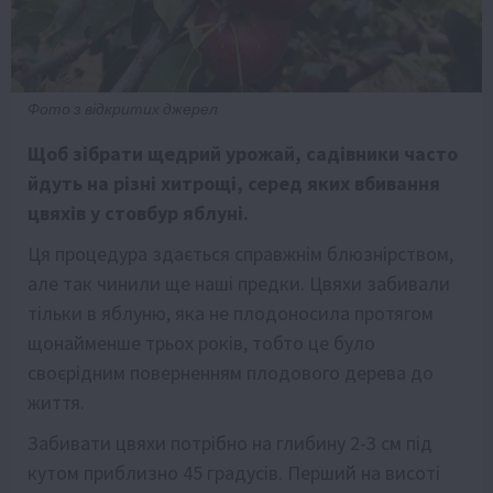
Фото з відкритих джерел
Щоб зібрати щедрий урожай, садівники часто
йдуть на різні хитрощі, серед яких вбивання
цвяхів у стовбур яблуні.
Ця процедура здається справжнім блюзнірством,
але так чинили ще наші предки. Цвяхи забивали
тільки в яблуню, яка не плодоносила протягом
щонайменше трьох років, тобто це було
своєрідним поверненням плодового дерева до
життя.
Забивати цвяхи потрібно на глибину 2-3 см під
кутом приблизно 45 градусів. Перший на висоті