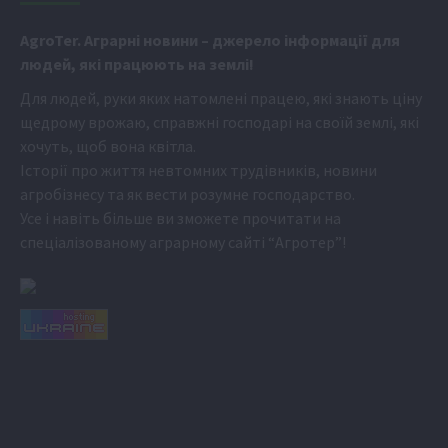
Аgr
oTer. Аграрні новини
– джерело інформації для
людей, які працюють на землі!
Для людей, руки яких натомлені працею, які знають ціну
щедрому врожаю, справжні господарі на своїй землі, які
хочуть, щоб вона квітла.
Історії про життя невтомних трудівників, новини
агробізнесу та як вести розумне господарство.
Усе і навіть більше ви зможете прочитати на
спеціалізованому аграрному сайті
“Агротер”
!