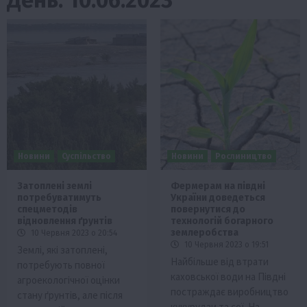
Новини
Суспільство
Новини
Рослиництво
Затоплені землі
Фермерам на півдні
потребуватимуть
України доведеться
спецметодів
повернутися до
відновлення ґрунтів
технологій богарного
землеробства
10 Червня 2023 о 20:54
10 Червня 2023 о 19:51
Землі, які затоплені,
Найбільше від втрати
потребують повної
каховської води на Півдні
агроекологічної оцінки
постраждає виробництво
стану ґрунтів, але після
кукурудзи та сої. На