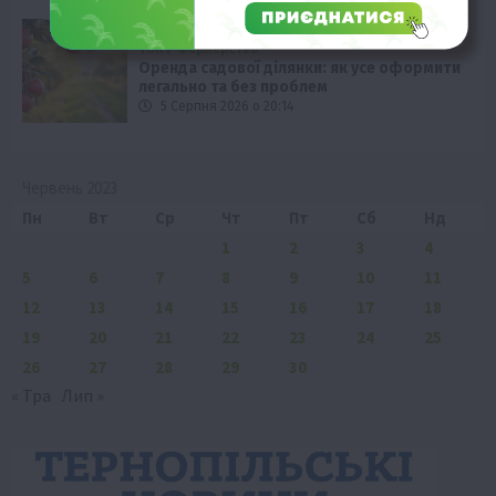
Бізнес
Новини
Офіційно
Події
Суспільство
ТОП1
Фермерство
Оренда садової ділянки: як усе оформити
легально та без проблем
5 Серпня 2026 о 20:14
Червень 2023
Пн
Вт
Ср
Чт
Пт
Сб
Нд
1
2
3
4
5
6
7
8
9
10
11
12
13
14
15
16
17
18
19
20
21
22
23
24
25
26
27
28
29
30
« Тра
Лип »