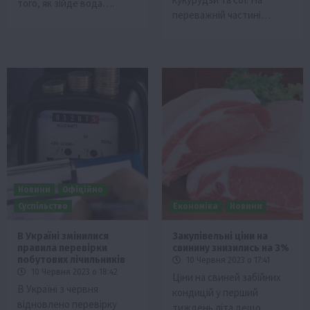
того, як зійде вода….
переважній частині…
Новини
Офіційно
Суспільство
Економіка
Новини
В Україні змінилися
Закупівельні ціни на
правила перевірки
свинину знизились на 3%
побутових лічильників
10 Червня 2023 о 17:41
10 Червня 2023 о 18:42
Ціни на свиней забійних
В Україні з червня
кондицій у перший
відновлено перевірку
тиждень літа дещо