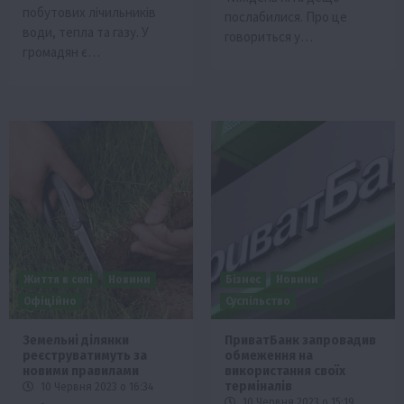
побутових лічильників
послабилися. Про це
води, тепла та газу. У
говориться у…
громадян є…
Життя в селі
Новини
Бізнес
Новини
Офіційно
Суспільство
Земельні ділянки
ПриватБанк запровадив
реєструватимуть за
обмеження на
новими правилами
використання своїх
терміналів
10 Червня 2023 о 16:34
10 Червня 2023 о 15:19