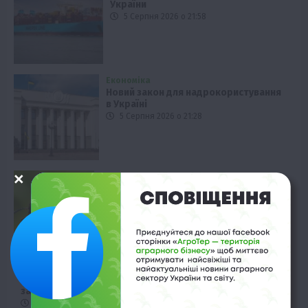
України
5 Серпня 2026 о 21:58
Економіка
Новий закон для надрокористування
в Україні
5 Серпня 2026 о 21:28
Рослиництво
Куди зник колорадський жук:
пояснення експертів
5 Серпня 2026 о 20:58
Садівництво
У Нідерландах фермера судять за використання
заборонених пестицидів
5 Серпня 2026 о 20:28