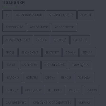
Позначки
ЄС
АГРАРНИЙ РИНОК
АГРАРНІ НОВИНИ
АГРАРІЇ
АГРОБІЗНЕС
АГРОРИНОК
АГРОСЕКТОР
АГРОТЕХНОЛОГІЇ
БІЗНЕС
ВРОЖАЙ
ГОЛОВНЕ
ГРОШІ
ЕКОНОМІКА
ЕКСПОРТ
ЗАКОН
ЗЕМЛЯ
ЗЕРНО
КАРТОПЛЯ
КОРОНАВІРУС
КУКУРУДЗА
МОЛОКО
НОВИНИ
ОВОЧІ
ПЕНСІЯ
ПОГОДА
ПОЛЬЩА
ПРОДУКТИ
ПШЕНИЦЯ
РЕЦЕПТ
РИНОК
САДІВНИЦТВО
СІЛЬСЬКЕ ГОСПОДАРСТВО
УКРАЇНА