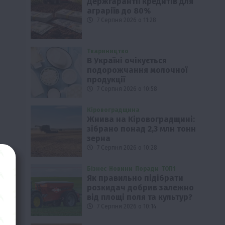
Держгарантії кредитів для
аграріїв до 80%
7 Серпня 2026 о 11:28
Твариництво
В Україні очікується
подорожчання молочної
продукції
7 Серпня 2026 о 10:58
Кіровоградщина
Жнива на Кіровоградщині:
зібрано понад 2,3 млн тонн
зерна
7 Серпня 2026 о 10:28
Бізнес
Новини
Поради
ТОП1
Як правильно підібрати
розкидач добрив залежно
від площі поля та культур?
7 Серпня 2026 о 10:14