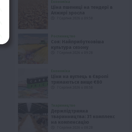
Економіка
Ціна пшениці на тендері в
Алжирі зросла
7 Серпня 2026 о 09:58
Рослиництво
Соя: Найприбутковіша
культура сезону
7 Серпня 2026 о 09:28
Економіка
Ціни на вуглець в Європі
тримаються вище €80
7 Серпня 2026 о 08:58
Твариництво
Держпідтримка
тваринництва: 31 комплекс
на компенсацію
7 Серпня 2026 о 08:28