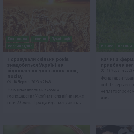
Економіка
Новини
Публікації
Рослиництво
Бізнес
Новини
Порахували скільки років
Качина ферм
знадобиться Україні на
придбала вел
ини
Події
відновлення довоєнних площ
18 Червня 2023 
Бізнес
Новини
Поради
ТОП1
посіву
Фонд гарантуван
18 Червня 2023 о 21:48
осіб 15 червня п
 аграріїв:
Як правильно підібрати розкидач до
На відновлення сільського
неплатоспромож
залежно від площі поля та культур?
господарства України після війни може
яких…
7 Серпня 2026 о 10:14
піти 20 років. Про це йдеться у звіті…