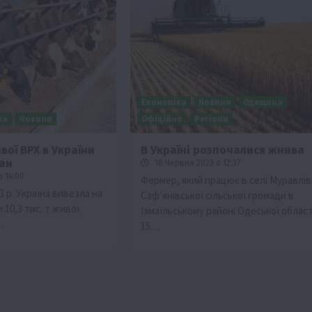
Економіка
Новини
Одещина
ка
Новини
Офіційно
Регіони
ої ВРХ в України
В Україні розпочалися жнива
ван
18 Червня 2023 о 12:37
о 14:00
Фермер, який працює в селі Муравлів
23 р. Україна вивезла на
Саф’янівської сільської громади в
 10,3 тис. т живої
Ізмаїльському районі Одеської област
…
15…