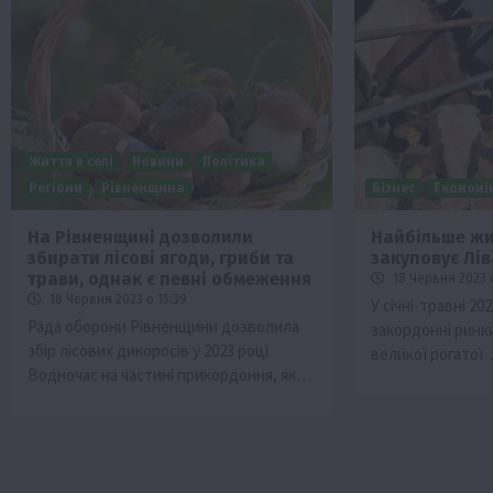
Життя в селі
Новини
Політика
Регіони
Рівненщина
Бізнес
Економі
На Рівненщині дозволили
Найбільше жив
збирати лісові ягоди, гриби та
закуповує Лі
трави, однак є певні обмеження
18 Червня 2023 
18 Червня 2023 о 15:39
У січні-травні 20
Рада оборони Рівненщини дозволила
закордонні ринки
збір лісових дикоросів у 2023 році.
великої рогатої
Водночас на частині прикордоння, як…