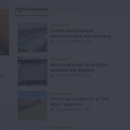
AgroНовини
Популярні
Технології
Гнучкі резервуари:
інновація для агробізнесу
7 Серпня 2026 о 14:58
Технології
Автономізація тракторів:
новація від AgXeed
ка
7 Серпня 2026 о 14:28
і,
Рослиництво
Ріпак: урожайність у “ТАС
Агро” вражає
7 Серпня 2026 о 13:58
Фермерство