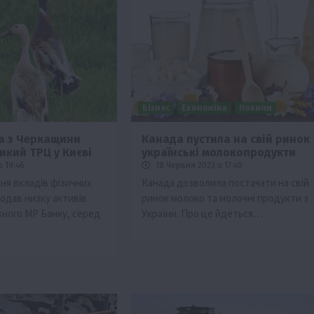
Бізнес
Економіка
Новини
а з Черкащини
Канада пустила на свій ринок
икий ТРЦ у Києві
українські молокопродукти
Бізнес
Новини
Офіційно
Події
Суспільство
о 19:46
18 Червня 2023 о 17:40
ТОП1
Фермерство
ня вкладів фізичних
Канада дозволила постачати на свій
родав низку активів
ринок молоко та молочні продукти з
брив
Оренда садової ділянки: як усе оформити
ного МР Банку, серед
України. Про це йдеться…
легально та без проблем
5 Серпня 2026 о 20:14