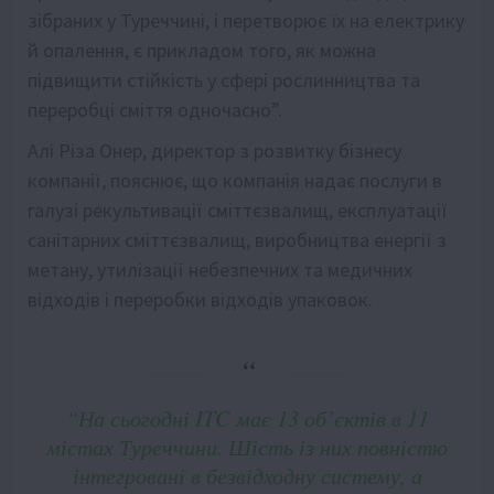
зібраних у Туреччині, і перетворює їх на електрику
й опалення, є прикладом того, як можна
підвищити стійкість у сфері рослинництва та
переробці сміття одночасно”.
Алі Різа Онер, директор з розвитку бізнесу
компанії, пояснює, що компанія надає послуги в
галузі рекультивації сміттєзвалищ, експлуатації
санітарних сміттєзвалищ, виробництва енергії з
метану, утилізації небезпечних та медичних
відходів і переробки відходів упаковок.
“На сьогодні ITC має 13 об’єктів в 11
містах Туреччини. Шість із них повністю
інтегровані в безвідходну систему, а