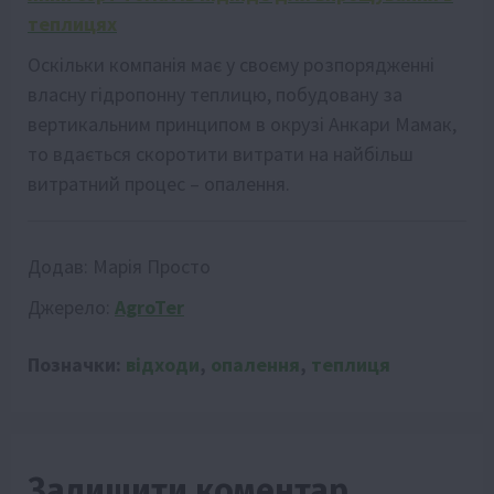
теплицях
Оскільки компанія має у своєму розпорядженні
власну гідропонну теплицю, побудовану за
вертикальним принципом в окрузі Анкари Мамак,
то вдається скоротити витрати на найбільш
витратний процес – опалення.
Додав:
Марія Просто
Джерело:
AgroTer
Позначки:
відходи
,
опалення
,
теплиця
Залишити коментар