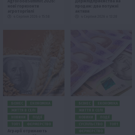
AgroFoodSummit 2026:
Держпідприємства на
нові горизонти
продаж: два потужні
агроторгівлі
активи
4 Серпня 2026 о 15:58
4 Серпня 2026 о 13:28
БІЗНЕС
ЕКОНОМІКА
БІЗНЕС
ЕКОНОМІКА
ЖИТТЯ В СЕЛІ
ЖИТТЯ В СЕЛІ
НОВИНИ
ПОДІЇ
НОВИНИ
ПОДІЇ
ТОП1
ФЕРМЕРСТВО
СУСПІЛЬСТВО
ТОП1
Аграрії отримають
ФЕРМЕРСТВО