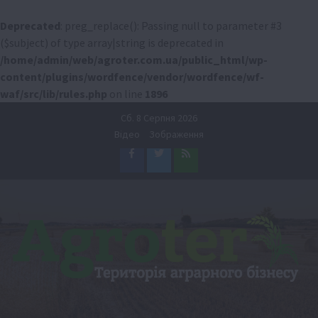
Deprecated
: preg_replace(): Passing null to parameter #3
($subject) of type array|string is deprecated in
/home/admin/web/agroter.com.ua/public_html/wp-
content/plugins/wordfence/vendor/wordfence/wf-
waf/src/lib/rules.php
on line
1896
Перейти
Сб. 8 Серпня 2026
до
Відео
Зображення
вмісту
Facebook
Twitter
Feed