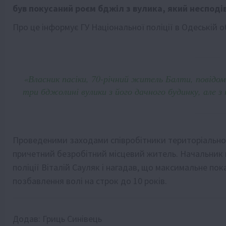
був покусаний роєм бджіл з вулика, який несподі
Про це інформує ГУ Національної поліції в Одеській о
«Власник пасіки, 70-річний житель Балти, повідом
три бджолині вулики з його дачного будинку, але з 
Проведеними заходами співробітники територіальног
причетний безробітний місцевий житель. Начальник в
поліції Віталій Сауляк і нагадав, що максимальне по
позбавлення волі на строк до 10 років.
Додав:
Гриць Синівець