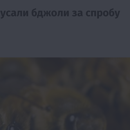
усали бджоли за спробу
Події
Наука
Новини
Події
Регіони
ТОП1
Туризм
Фермерство
Франківщина
грн від
У Карпатах виявили рідкісний гриб Свиня
вухо
7 Серпня 2026 о 17:28