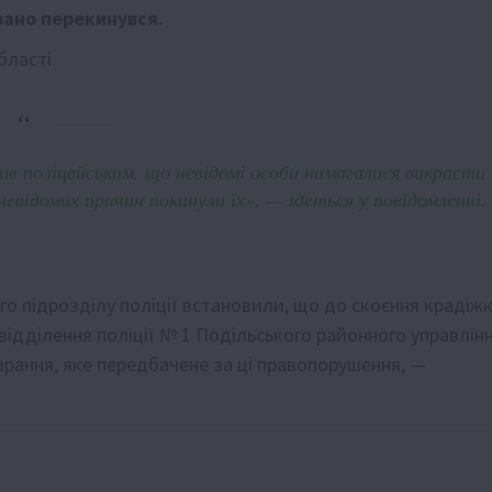
вано перекинувся.
бласті.
ив поліцейським, що невідомі особи намагалися викрасти
невідомих причин покинули їх», — ідеться у повідомленні.
о підрозділу поліції встановили, що до скоєння крадіж
ідділення поліції № 1 Подільського районного управлін
карання, яке передбачене за ці правопорушення, —