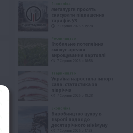
Економіка
Металурги просять
скасувати підвищення
тарифів УЗ
7 Серпня 2026 о 19:28
Рослиництво
Глобальне потепління
зміщує ареали
вирощування картоплі
7 Серпня 2026 о 18:58
Твариництво
Україна наростила імпорт
сала: статистика за
півріччя
7 Серпня 2026 о 18:28
Економіка
Виробництво цукру в
Європі падає до
десятирічного мінімуму
7 Серпня 2026 о 17:58