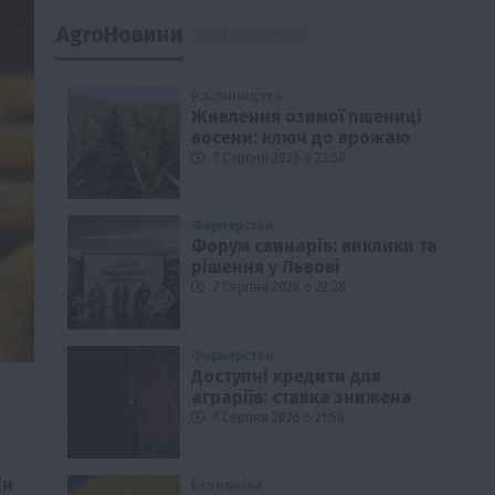
AgroНовини
Популярні
Рослиництво
Живлення озимої пшениці
восени: ключ до врожаю
7 Серпня 2026 о 22:58
Фермерство
Форум свинарів: виклики та
рішення у Львові
7 Серпня 2026 о 22:28
Фермерство
Доступні кредити для
аграріїв: ставка знижена
7 Серпня 2026 о 21:58
ін
Економіка