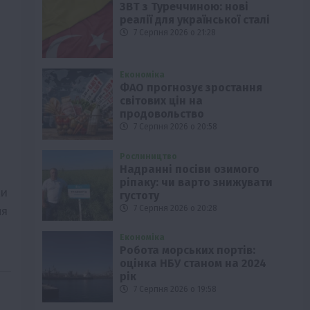
ЗВТ з Туреччиною: нові
реалії для української сталі
7 Серпня 2026 о 21:28
Економіка
ФАО прогнозує зростання
світових цін на
продовольство
7 Серпня 2026 о 20:58
Рослиництво
Надранні посіви озимого
ріпаку: чи варто знижувати
ки
густоту
ня
7 Серпня 2026 о 20:28
Економіка
Робота морських портів:
оцінка НБУ станом на 2024
рік
7 Серпня 2026 о 19:58