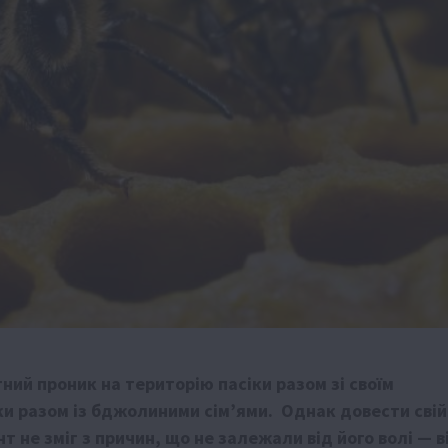
ний проник на територію пасіки разом зі своїм
ки разом із бджолиними сім’ями. Однак довести свій
 не зміг з причин, що не залежали від його волі — в