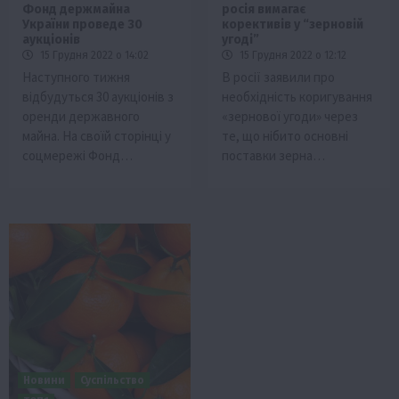
Фонд держмайна
росія вимагає
України проведе 30
корективів у “зерновій
аукціонів
угоді”
15 Грудня 2022 о 14:02
15 Грудня 2022 о 12:12
Наступного тижня
В росії заявили про
відбудуться 30 аукціонів з
необхідність коригування
оренди державного
«зернової угоди‎» через
майна. На своїй сторінці у
те, що нібито основні
соцмережі Фонд…
поставки зерна…
Новини
Суспільство