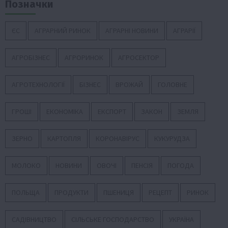
Позначки
ЄС
АГРАРНИЙ РИНОК
АГРАРНІ НОВИНИ
АГРАРІЇ
АГРОБІЗНЕС
АГРОРИНОК
АГРОСЕКТОР
АГРОТЕХНОЛОГІЇ
БІЗНЕС
ВРОЖАЙ
ГОЛОВНЕ
ГРОШІ
ЕКОНОМІКА
ЕКСПОРТ
ЗАКОН
ЗЕМЛЯ
ЗЕРНО
КАРТОПЛЯ
КОРОНАВІРУС
КУКУРУДЗА
МОЛОКО
НОВИНИ
ОВОЧІ
ПЕНСІЯ
ПОГОДА
ПОЛЬЩА
ПРОДУКТИ
ПШЕНИЦЯ
РЕЦЕПТ
РИНОК
САДІВНИЦТВО
СІЛЬСЬКЕ ГОСПОДАРСТВО
УКРАЇНА