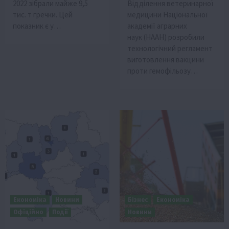
2022 зібрали майже 9,5
Відділення ветеринарної
тис. т гречки. Цей
медицини Національної
показник є у…
академії аграрних
наук (НААН) розробили
технологічний регламент
виготовлення вакцини
проти гемофільозу…
Економіка
Новини
Бізнес
Економіка
Офіційно
Події
Новини