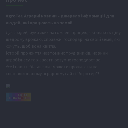
Аgr
oTer. Аграрні новини
– джерело інформації для
людей, які працюють на землі!
Для людей, руки яких натомлені працею, які знають ціну
щедрому врожаю, справжні господарі на своїй землі, які
хочуть, щоб вона квітла.
Історії про життя невтомних трудівників, новини
агробізнесу та як вести розумне господарство.
Усе і навіть більше ви зможете прочитати на
спеціалізованому аграрному сайті
“Агротер”
!