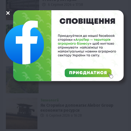
6 Серпня 2026 о 17:58
Вінниччина
Вирощування артишоків: чи вигідно
фермерам в Україні
6 Серпня 2026 о 17:28
Закарпаття
Лохина на Закарпатті: врожайність 3 кг
з куща у горах
6 Серпня 2026 о 16:58
Технології
Як Cropwise допомагає Alebor Group
економити ресурси
6 Серпня 2026 о 16:28