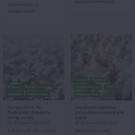
яких вилуплюються…
Франківській та
Закарпатській…
Наука
Новини
Бізнес
Львівщина
Твариництво
ТОП1
Новини
Переробка
Фермерство
Гречка-2023: На
Українські науковці
Львівщині збільшать
розробили вакцину для
площі посіву
курей
15 Грудня 2022 о 17:03
15 Грудня 2022 о 15:45
У Львівській обл. у сезоні
Науковці установ