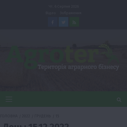
Перейти
Чт. 6 Серпня 2026
до
Відео
Зображення
вмісту
Facebook
Twitter
Feed
Головне
меню
ГОЛОВНА
2022
ГРУДЕНЬ
15
День:
15.12.2022