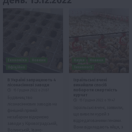
Економіка
Новини
Наука
Новини
Офіційно
Технології
В Україні запрацюють 4
Ізраїльські вчені
лісонасіннєві заводи
винайшли спосіб
побороти смертність
15 Грудня 2022 о 21:07
курчат
Будівництво
15 Грудня 2022 о 19:47
лісонасіннєвих заводів на
Ізраїльські вчені, заявили,
фінішній прямій:
що вивели курей з
незабаром відкриємо
відредагованими генами.
заводи у Кіровоградській,
Вони відкладають яйця, з
Волинській, Івано-