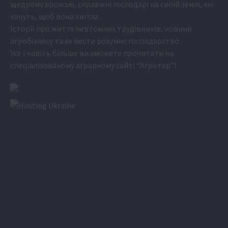
щедрому врожаю, справжні господарі на своїй землі, які
хочуть, щоб вона квітла.
Історії про життя невтомних трудівників, новини
агробізнесу та як вести розумне господарство.
Усе і навіть більше ви зможете прочитати на
спеціалізованому аграрному сайті
“Агротер”
!