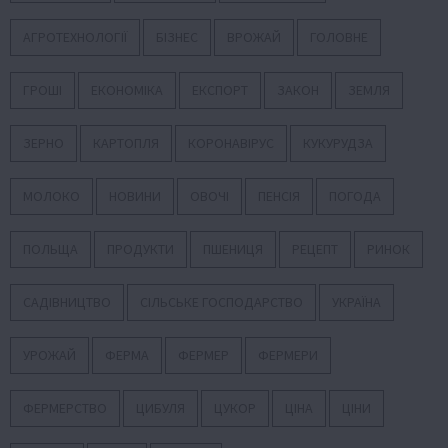
АГРОТЕХНОЛОГІЇ
БІЗНЕС
ВРОЖАЙ
ГОЛОВНЕ
ГРОШІ
ЕКОНОМІКА
ЕКСПОРТ
ЗАКОН
ЗЕМЛЯ
ЗЕРНО
КАРТОПЛЯ
КОРОНАВІРУС
КУКУРУДЗА
МОЛОКО
НОВИНИ
ОВОЧІ
ПЕНСІЯ
ПОГОДА
ПОЛЬЩА
ПРОДУКТИ
ПШЕНИЦЯ
РЕЦЕПТ
РИНОК
САДІВНИЦТВО
СІЛЬСЬКЕ ГОСПОДАРСТВО
УКРАЇНА
УРОЖАЙ
ФЕРМА
ФЕРМЕР
ФЕРМЕРИ
ФЕРМЕРСТВО
ЦИБУЛЯ
ЦУКОР
ЦІНА
ЦІНИ