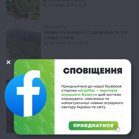
6 Серпня 2026 о 17:28
Закарпаття
Лохина на Закарпатті: врожайність 3 кг
з куща у горах
6 Серпня 2026 о 16:58
Технології
Як Cropwise допомагає Alebor Group
економити ресурси
6 Серпня 2026 о 16:28
Рослиництво
Врожай цукрових буряків у Німеччині:
антирекорд з 1990 року
6 Серпня 2026 о 15:58