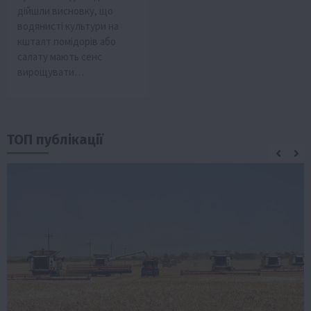
дійшли висновку, що
водянисті культури на
кшталт помідорів або
салату мають сенс
вирощувати…
ТОП публікації