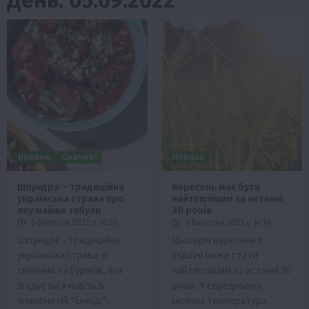
Новини
Смачно!
Новини
Шпундра – традиційна
Вересень має бути
українська страва про
найтеплішим за останні
яку майже забули
30 років
5 Вересня 2022 о 16:33
5 Вересня 2022 о 14:19
Шпундра – традиційна
Цьогоріч вересень в
українська страва зі
Україні може стати
свинини та буряків, яка
найтеплішим за останні 30
згадується навіть в
років. У середньому
знаменитій “Енеїді”…
місячна температура…