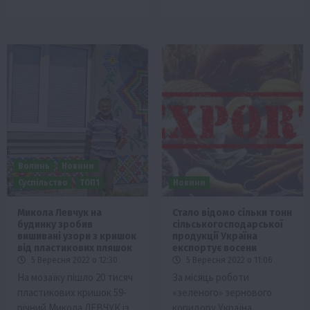
Волинь
Новини
Суспільство
ТОП1
Новини
Микола Левчук на
Стало відомо сільки тонн
будинку зробив
сільськогосподарської
вишивані узори з кришок
продукції Україна
від пластикових пляшок
експортує восени
5 Вересня 2022 о 12:30
5 Вересня 2022 о 11:06
На мозаїку пішло 20 тисяч
За місяць роботи
пластикових кришок 59-
«зеленого» зернового
річний Микола ЛЕВЧУК із
коридору Україна