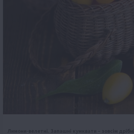
Лимони-велетні. Запашні кумквати – зовсім дрібн