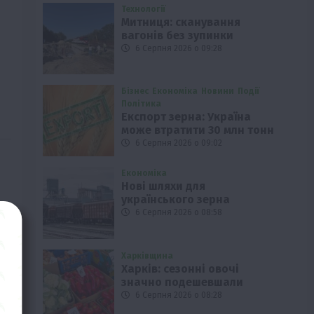
Технології
Митниця: сканування
вагонів без зупинки
6 Серпня 2026 о 09:28
Бізнес
Економіка
Новини
Події
Політика
Експорт зерна: Україна
може втратити 30 млн тонн
6 Серпня 2026 о 09:02
Економіка
Нові шляхи для
українського зерна
6 Серпня 2026 о 08:58
Харківщина
Харків: сезонні овочі
значно подешевшали
6 Серпня 2026 о 08:28