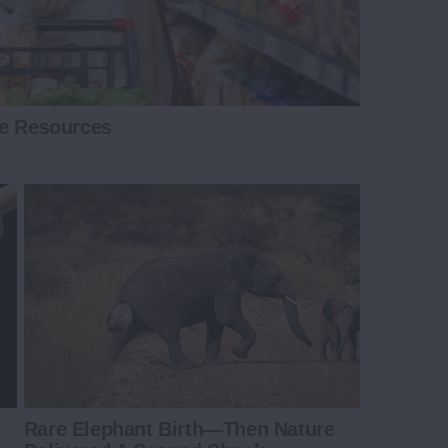
ee Resources
Rare Elephant Birth—Then Nature