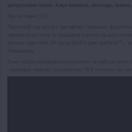
цитрусовою ікрою. А ще ананаси, авокадо, манго, 
Про це пише
ТСН
.
Тропічний сад росте у звичайних теплицях. Валентина
переїхала до села, то вирішила взятися за щось незви
велика територія, 20 соток Щоб із цим зробить?”, – 
Черкашина.
Поки сусіди вирощували картоплю та гарбузи, вона 
саджанців лимонів та кумкватів. “Я б сказала так: на 