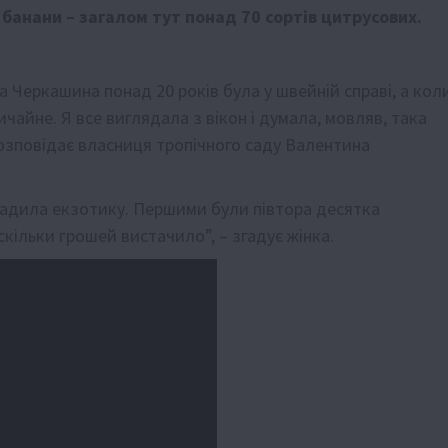
банани – загалом тут понад 70 сортів цитрусових.
 Черкашина понад 20 років була у швейній справі, а кол
чайне. Я все виглядала з вікон і думала, мовляв, така
розповідає власниця тропічного саду Валентина
садила екзотику. Першими були півтора десятка
скільки грошей вистачило”, – згадує жінка.