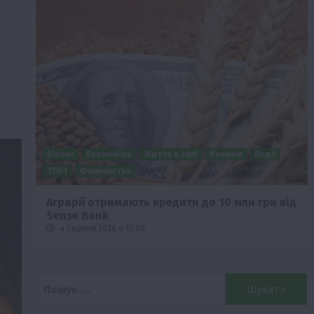
Бізнес
Економіка
Життя в селі
Новини
Події
о
ТОП1
Фермерство
Аграрії отримають кредити до 10 млн грн від
Sense Bank
4 Серпня 2026 о 12:08
Пошук: