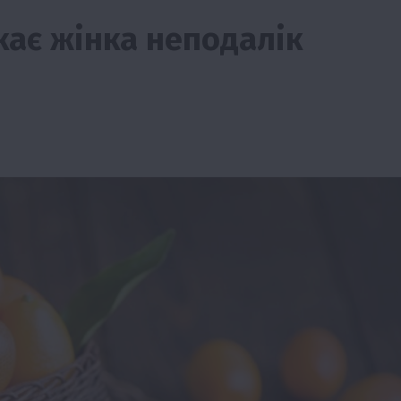
кає жінка неподалік
тво
Бізнес
Економіка
Суспільство
ТОП1
Фермерств
мити
Європейська спека вже впливає на ціну
зерна
5 Серпня 2026 о 09:28