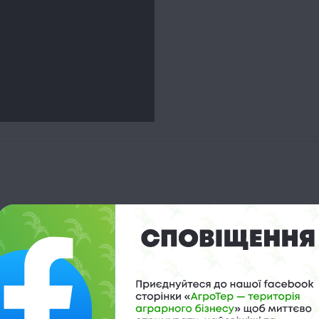
,
теплиці
,
цитрусові