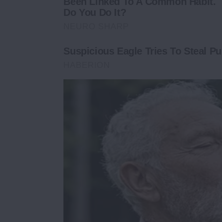
Been Linked To A Common Habit.
Do You Do It?
NEURO SHARP
Suspicious Eagle Tries To Steal 
HABERION