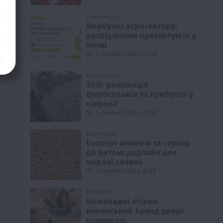
Економіка
Майбутнє агросектору:
дослідження презентують у
Києві
6 Серпня 2026 о 07:58
Економіка
ЗЗФ: реалізація
феросплавів та прибуток у
півріччі
6 Серпня 2026 о 07:28
Економіка
Експорт ячменю та гороху
до Китаю: дедлайн для
подачі заявок
5 Серпня 2026 о 22:58
Смачно!
Шоколадні огірки:
ніжинський бренд дивує
новинкою