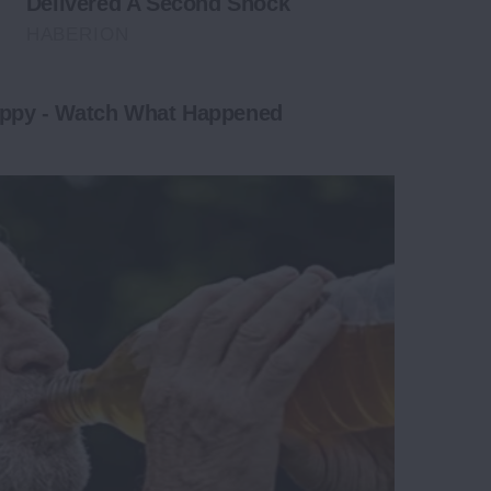
Delivered A Second Shock
HABERION
Puppy - Watch What Happened