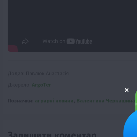
Додав:
Павлюк Анастасія
Джерело:
ArgoTer
Позначки:
аграрні новини
,
Валентина Черкашина
Залишити коментар