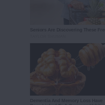
Seniors Are Discovering These Fr
TAYLOR SHUMAN
Dementia And Memory Loss Have