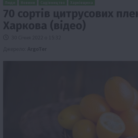
Люди
Новини
Садівництво
Харківщина
70 сортів цитрусових пле
Харкова (відео)
30 Січня 2022 о 15:32
Джерело:
ArgoTer
и
Події
Бізнес
Новини
Офіційно
Події
Суспільс
мерство
ТОП1
Фермерство
у врожаю за
Оренда садової ділянки: як усе офор
легально та без проблем
5 Серпня 2026 о 20:14