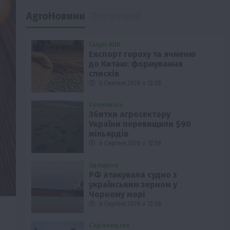
AgroНовини
Популярні
Галузі АПК
Експорт гороху та ячменю
до Китаю: формування
списків
6 Серпня 2026 о 13:28
Економіка
Збитки агросектору
України перевищили $90
мільярдів
6 Серпня 2026 о 12:58
Одещина
РФ атакувала судно з
українським зерном у
Чорному морі
6 Серпня 2026 о 12:28
Садівництво