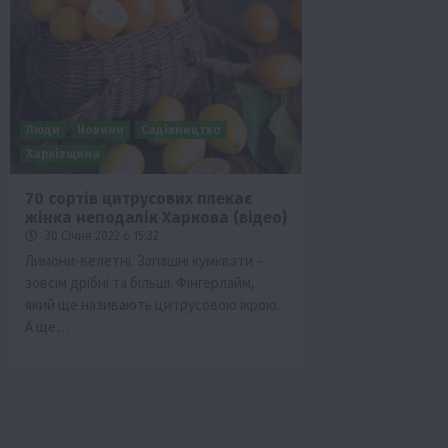
Люди
Новини
Садівництво
Харківщина
70 сортів цитрусових плекає
жінка неподалік Харкова (відео)
Бізнес
Економіка
Життя в селі
Новини
30 Січня 2022 о 15:32
Суспільство
ТОП1
Фермерство
Лимони-велетні. Запашні кумквати –
зовсім дрібні та більші. Фінгерлайм,
Пролонгація кредитів 5-7-9% для агра
який ще називають цитрусовою ікрою.
нові кращі умови
А ще…
4 Серпня 2026 о 08:58