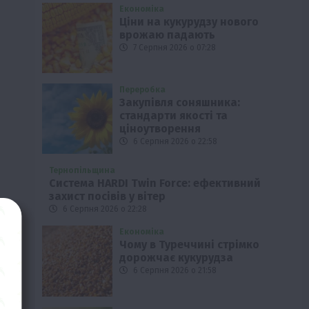
Економіка
Ціни на кукурудзу нового
врожаю падають
7 Серпня 2026 о 07:28
Переробка
Закупівля соняшника:
стандарти якості та
ціноутворення
6 Серпня 2026 о 22:58
Тернопільщина
Система HARDI Twin Force: ефективний
захист посівів у вітер
6 Серпня 2026 о 22:28
Економіка
Чому в Туреччині стрімко
дорожчає кукурудза
6 Серпня 2026 о 21:58