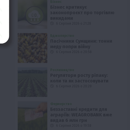
Бізнес
Бізнес критикує
законопроєкт про торгівлю
викидами
6 Серпня 2026 о 21:28
Бджолярство
Пасічники Сумщини: тонни
меду попри війну
6 Серпня 2026 о 20:58
Рослиництво
Регулятори росту ріпаку:
коли та як застосовувати
6 Серпня 2026 о 20:28
Фермерство
Беззаставні кредити для
аграріїв: WEAGROBANK вже
видав 6 млн грн
6 Серпня 2026 о 19:58