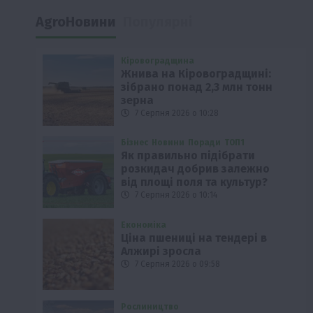
AgroНовини
Популярні
Кіровоградщина
Жнива на Кіровоградщині:
зібрано понад 2,3 млн тонн
зерна
7 Серпня 2026 о 10:28
Бізнес
Новини
Поради
ТОП1
Як правильно підібрати
розкидач добрив залежно
від площі поля та культур?
7 Серпня 2026 о 10:14
Економіка
Ціна пшениці на тендері в
Алжирі зросла
7 Серпня 2026 о 09:58
Рослиництво