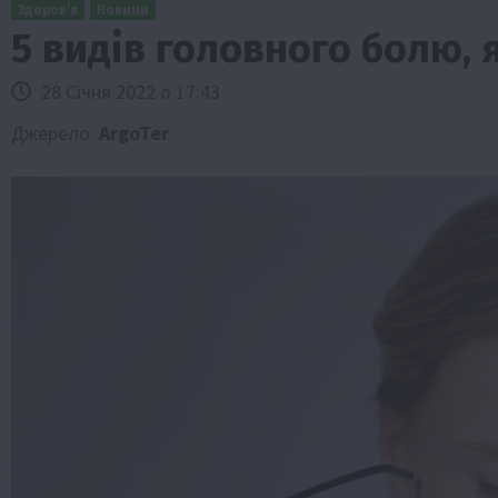
Здоров’я
Новини
5 видів головного болю, 
28 Січня 2022 о 17:43
Джерело:
ArgoTer
и
Події
Бізнес
Новини
Офіційно
Події
Суспільс
мерство
ТОП1
Фермерство
у врожаю за
Оренда садової ділянки: як усе офор
легально та без проблем
5 Серпня 2026 о 20:14