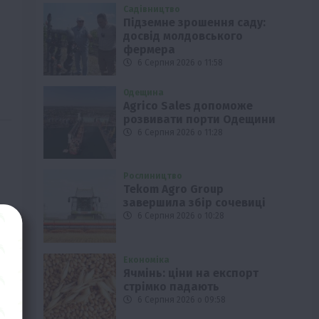
Садівництво
Підземне зрошення саду:
досвід молдовського
фермера
6 Серпня 2026 о 11:58
Одещина
Agrico Sales допоможе
розвивати порти Одещини
6 Серпня 2026 о 11:28
Рослиництво
Tekom Agro Group
завершила збір сочевиці
6 Серпня 2026 о 10:28
Економіка
Ячмінь: ціни на експорт
стрімко падають
6 Серпня 2026 о 09:58