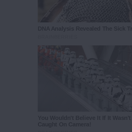
DNA Analysis Revealed The Sick Tr
BRAINBERRIES
You Wouldn't Believe It If It Wasn't
Caught On Camera!