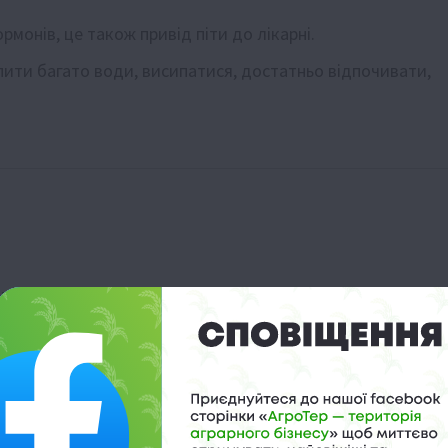
монів, це також привід піти до лікарні.
ити багато води, висипатися, достатньо відпочивати,
й біль