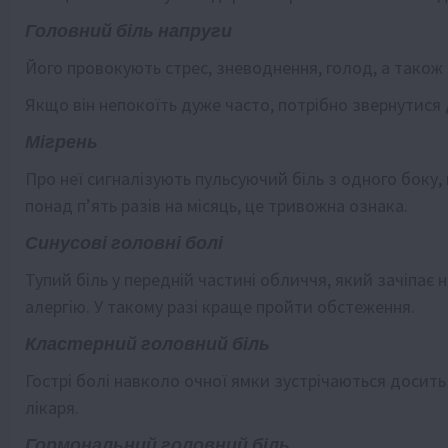
Головний біль напруги
Його провокують стрес, зневоднення, голод, а також
Якщо він непокоїть дуже часто, потрібно звернутися 
Мігрень
Про неї сигналізують пульсуючий біль з одного боку,
понад п’ять разів на місяць, це тривожна ознака.
Синусові головні болі
Тупий біль у передній частині обличчя, який зачіпає 
алергію. У такому разі краще пройти обстеження.
Кластерний головний біль
Гострі болі навколо очної ямки зустрічаються досить
лікаря.
Гормональний головний біль