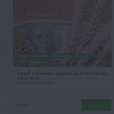
Бізнес
Економіка
Життя в селі
Новини
Події
о
ТОП1
Фермерство
Аграрії отримають кредити до 10 млн грн від
Sense Bank
4 Серпня 2026 о 12:08
Пошук: