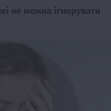
які не можна ігнорувати
тво
Бізнес
Економіка
Суспільство
ТОП1
Фермерств
мити
Європейська спека вже впливає на ціну
зерна
5 Серпня 2026 о 09:28