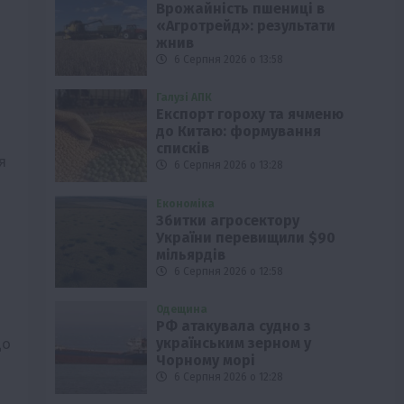
Врожайність пшениці в
«Агротрейд»: результати
жнив
6 Серпня 2026 о 13:58
Галузі АПК
Експорт гороху та ячменю
до Китаю: формування
списків
я
6 Серпня 2026 о 13:28
Економіка
Збитки агросектору
України перевищили $90
мільярдів
6 Серпня 2026 о 12:58
Одещина
РФ атакувала судно з
до
українським зерном у
Чорному морі
6 Серпня 2026 о 12:28