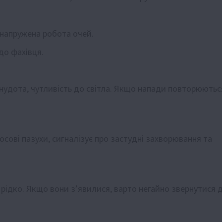
 напружена робота очей.
до фахівця.
 нудота, чутливість до світла. Якщо напади повторюютьс
носові пазухи, сигналізує про застудні захворювання та
 рідко. Якщо вони з’явилися, варто негайно звернутися 