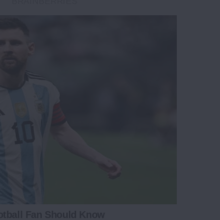
BRAINBERRIES
otball Fan Should Know