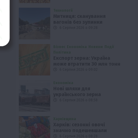
Технології
Митниця: сканування
вагонів без зупинки
6 Серпня 2026 о 09:28
Бізнес
Економіка
Новини
Події
Політика
Експорт зерна: Україна
може втратити 30 млн тонн
6 Серпня 2026 о 09:02
Економіка
Нові шляхи для
українського зерна
6 Серпня 2026 о 08:58
Харківщина
Харків: сезонні овочі
значно подешевшали
6 Серпня 2026 о 08:28