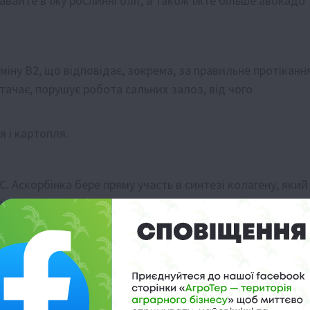
вайте в їжу рослинні олії, а також їжте більше авокадо
міну В2, що відповідає, зокрема, за правильне протіканн
тачає, порушує робота сальних залоз, від чого
 і картопля.
С. Аскорбінка бере пряму участь в синтезі колагену, який
в організм надходить недостатньо вітаміну С, рівень
я їжте цитрусові, капусту, обліпиху, малину і пийте