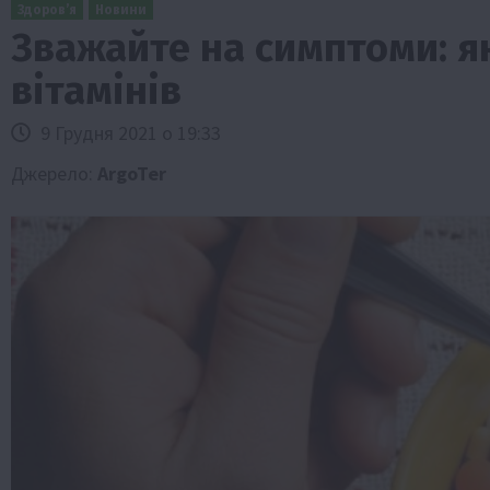
Здоров’я
Новини
Зважайте на симптоми: я
вітамінів
9 Грудня 2021 о 19:33
Джерело:
ArgoTer
Бізнес
Галузі АПК
Економіка
Новини
Под
Рослиництво
Суспільство
ТОП1
Фермерст
Кредити для аграріїв під заставу вро
новою програмою від Уряду
1 Серпня 2026 о 11:58