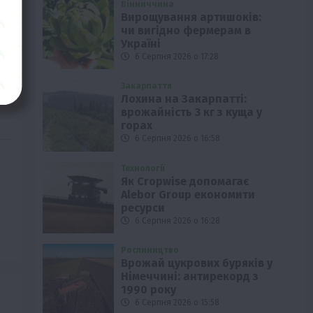
і
Вінниччина
Вирощування артишоків:
чи вигідно фермерам в
му
Україні
6 Серпня 2026 о 17:28
Закарпаття
Лохина на Закарпатті:
врожайність 3 кг з куща у
горах
6 Серпня 2026 о 16:58
Технології
Як Cropwise допомагає
Alebor Group економити
ресурси
6 Серпня 2026 о 16:28
Рослиництво
Врожай цукрових буряків у
Німеччині: антирекорд з
1990 року
6 Серпня 2026 о 15:58