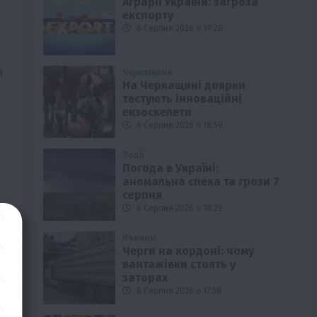
Аграрії України: загроза
експорту
6 Серпня 2026 о 19:28
я
Черкащина
На Черкащині доярки
тестують інноваційні
екзоскелети
6 Серпня 2026 о 18:59
Події
Погода в Україні:
аномальна спека та грози 7
серпня
6 Серпня 2026 о 18:29
Новини
Черги на кордоні: чому
вантажівки стоять у
заторах
6 Серпня 2026 о 17:58