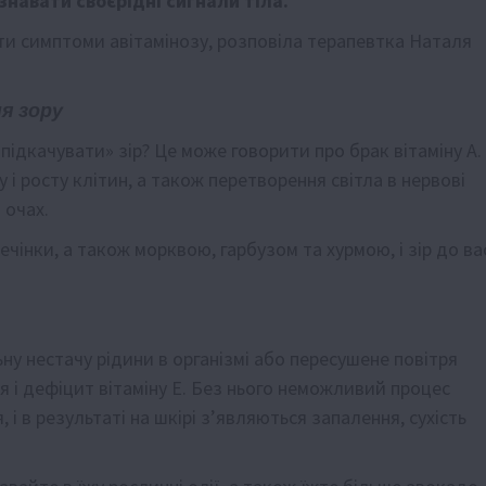
знавати своєрідні сигнали тіла.
ти симптоми авітамінозу, розповіла терапевтка Наталя
я зору
ідкачувати» зір? Це може говорити про брак вітаміну А.
 і росту клітин, а також перетворення світла в нервові
 очах.
чінки, а також морквою, гарбузом та хурмою, і зір до ва
у нестачу рідини в організмі або пересушене повітря
я і дефіцит вітаміну Е. Без нього неможливий процес
 в результаті на шкірі з’являються запалення, сухість