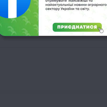
мні «події» в ротовій порожнині можуть бути спровокован
часть в процесі кровотворення, і потрібен організму для
ого нестачі ніжні ясна стають крихкими і чутливими, в то
вживайте горіхи, бобові, а також моркву і банани.