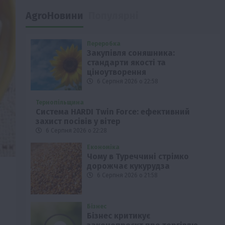
AgroНовини
Популярні
Переробка
Закупівля соняшника:
стандарти якості та
ціноутворення
6 Серпня 2026 о 22:58
Тернопільщина
Система HARDI Twin Force: ефективний
захист посівів у вітер
6 Серпня 2026 о 22:28
Економіка
Чому в Туреччині стрімко
дорожчає кукурудза
6 Серпня 2026 о 21:58
Бізнес
Бізнес критикує