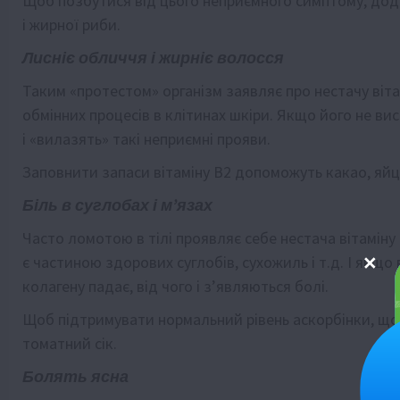
Щоб позбутися від цього неприємного симптому, дода
і жирної риби.
Лисніє обличчя і жирніє волосся
Таким «протестом» організм заявляє про нестачу віта
обмінних процесів в клітинах шкіри. Якщо його не вис
і «вилазять» такі неприємні прояви.
Заповнити запаси вітаміну В2 допоможуть какао, яйця
Біль в суглобах і м’язах
Часто ломотою в тілі проявляє себе нестача вітаміну 
є частиною здорових суглобів, сухожиль і т.д. І якщо 
колагену падає, від чого і з’являються болі.
Щоб підтримувати нормальний рівень аскорбінки, щодн
томатний сік.
Болять ясна