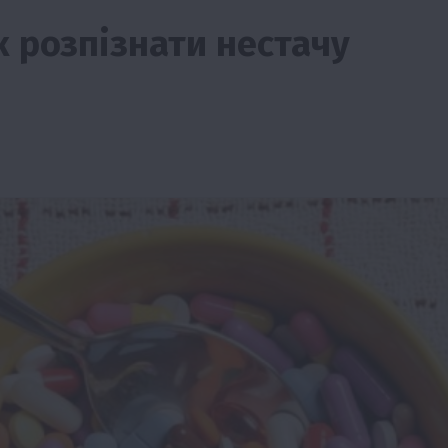
к розпізнати нестачу
ії
Бізнес
Новини
Офіційно
Події
Суспільство
во
ТОП1
Фермерство
жаю за
Оренда садової ділянки: як усе оформити
легально та без проблем
5 Серпня 2026 о 20:14