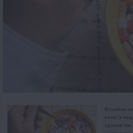
Вітаміни з
коли їх не
здоров’ям.