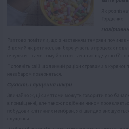
вміти розпі
Як розпізна
Гордієнко.
Погіршенн
Раптово помітили, що з настанням темряви починає «п
Відомий як ретинол, він бере участь в процесах поділу
імпульси. І саме тому його нестача так відчутно б’є по
Поповніть свій щоденний раціон стравами з курячої пе
незабаром повернеться.
Сухість і лущення шкіри
Звичайно ж, ці симптоми можуть говорити про банальн
в приміщенні, але також подібним чином проявляєтьс
побудови клітинних мембран, які швидко зношуються, і
і лущення.