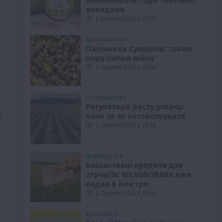
законопроєкт про торгівлю
викидами
6 Серпня 2026 о 21:28
Бджолярство
Пасічники Сумщини: тонни
меду попри війну
6 Серпня 2026 о 20:58
Рослиництво
Регулятори росту ріпаку:
с
коли та як застосовувати
6 Серпня 2026 о 20:28
Фермерство
Беззаставні кредити для
аграріїв: WEAGROBANK вже
видав 6 млн грн
6 Серпня 2026 о 19:58
Економіка