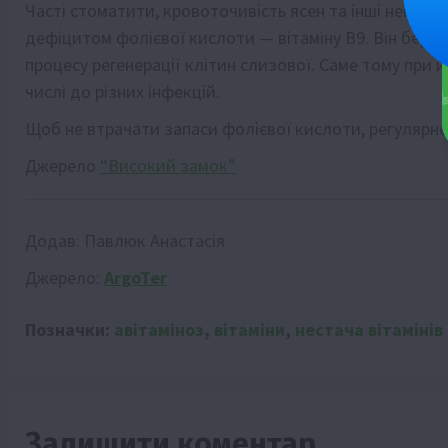
Часті стоматити, кровоточивість ясен та інші неприє
дефіцитом фолієвої кислоти — вітаміну В9. Він бере у
процесу регенерації клітин слизової. Саме тому при й
числі до різних інфекцій.
Щоб не втрачати запаси фолієвої кислоти, регулярно 
Джерело
“Високий замок”
Додав:
Павлюк Анастасія
Джерело:
ArgoTer
Позначки:
авітаміноз
,
вітаміни
,
нестача вітамінів
Залишити коментар