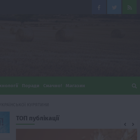
Facebook
Twitter
Feed
хнології
Поради
Смачно!
Магазин
 УКРАЇНСЬКОЇ КУРЯТИНИ
ТОП публікації