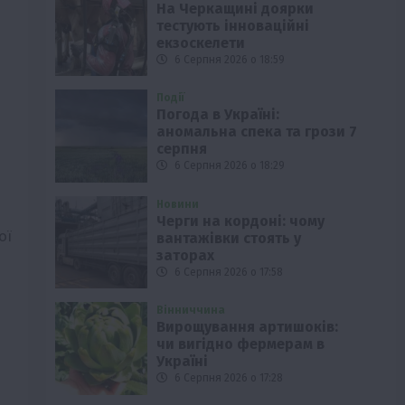
На Черкащині доярки
тестують інноваційні
екзоскелети
6 Серпня 2026 о 18:59
Події
Погода в Україні:
аномальна спека та грози 7
серпня
6 Серпня 2026 о 18:29
Новини
Черги на кордоні: чому
ої
вантажівки стоять у
заторах
6 Серпня 2026 о 17:58
Вінниччина
Вирощування артишоків:
чи вигідно фермерам в
Україні
6 Серпня 2026 о 17:28