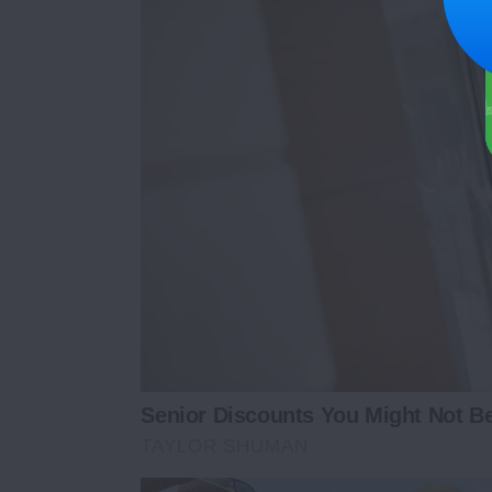
Senior Discounts You Might Not B
TAYLOR SHUMAN