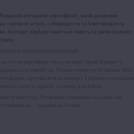
 Йорданія погодили сертифікат, який дозволяє
ну торгівлю м’ясо, субпродукти та інші продукти
ва. Експорт відбуватиметься навіть за умов спалаху
грипу.
ідомили в Держпродспоживслужбі.
ав п’ятим сертифікатом на експорт, який Україна та
годили за останній час. Раніше компетентні органи обох
или форми сертифікатів на експорт з України охолоджен
великої рогатої худоби та овець для забою.
рів м’яса птиці. Тепер вони отримали на ньому нові
 птахівників», – зазначила Голова