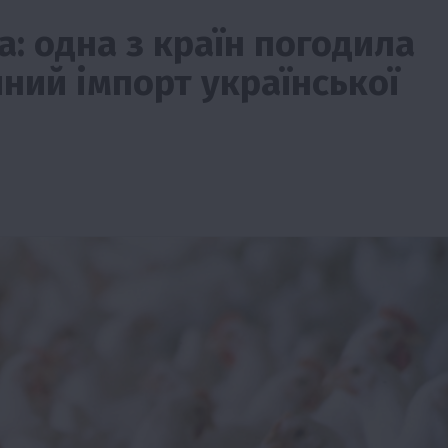
а: одна з країн погодила
ний імпорт української
тво
Бізнес
Економіка
Суспільство
ТОП1
Фермерств
мити
Європейська спека вже впливає на ціну
зерна
5 Серпня 2026 о 09:28