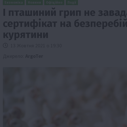
Економіка
Новини
Офіційно
Події
І пташиний грип не завад
сертифікат на безперебій
курятини
13 Жовтня 2021 о 19:30
Джерело:
ArgoTer
и
Події
Бізнес
Новини
Офіційно
Події
Суспільс
мерство
ТОП1
Фермерство
у врожаю за
Оренда садової ділянки: як усе офор
легально та без проблем
5 Серпня 2026 о 20:14