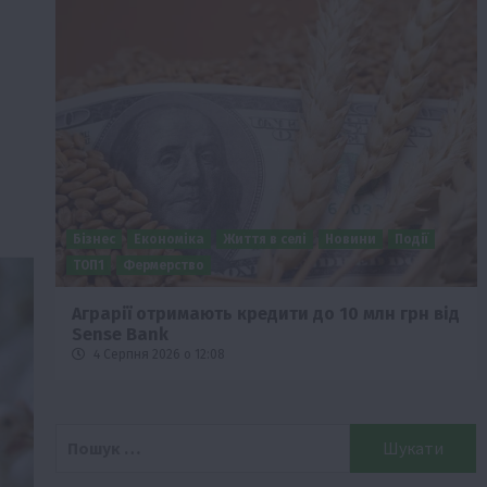
Бізнес
Економіка
Життя в селі
Новини
Події
о
ТОП1
Фермерство
Аграрії отримають кредити до 10 млн грн від
Sense Bank
4 Серпня 2026 о 12:08
Пошук: