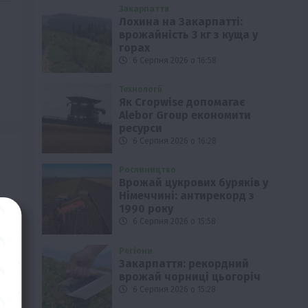
Закарпаття
Лохина на Закарпатті:
врожайність 3 кг з куща у
горах
6 Серпня 2026 о 16:58
Технології
Як Cropwise допомагає
Alebor Group економити
ресурси
6 Серпня 2026 о 16:28
Рослиництво
Врожай цукрових буряків у
Німеччині: антирекорд з
1990 року
6 Серпня 2026 о 15:58
Регіони
Закарпаття: рекордний
врожай чорниці цьогоріч
6 Серпня 2026 о 15:28