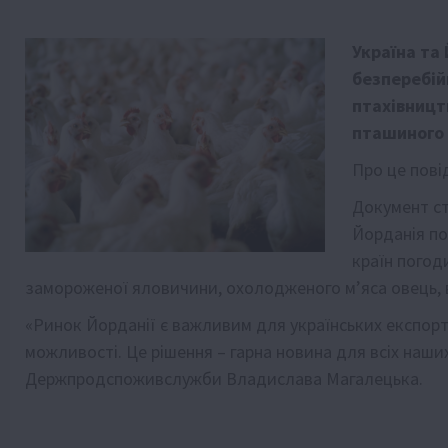
Україна та
безперебій
птахівницт
пташиного 
Про це пов
Документ ст
Йорданія по
країн погод
замороженої яловичини, охолодженого м’яса овець, 
«Ринок Йорданії є важливим для українських експорте
можливості. Це рішення – гарна новина для всіх наших
Держпродспоживслужби Владислава Магалецька.