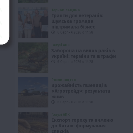
Тернопільщина
Гранти для ветеранів:
Шумська громада
підтримала бізнес
6 Серпня 2026 о 14:58
Галузі АПК
Заборона на вилов раків в
Україні: терміни та штрафи
6 Серпня 2026 о 14:28
Рослиництво
Врожайність пшениці в
«Агротрейд»: результати
жнив
6 Серпня 2026 о 13:58
Галузі АПК
Експорт гороху та ячменю
до Китаю: формування
списків