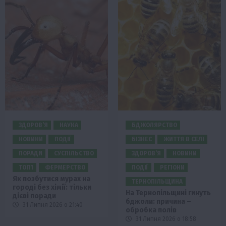
ЗДОРОВ’Я
НАУКА
БДЖОЛЯРСТВО
НОВИНИ
ПОДІЇ
БІЗНЕС
ЖИТТЯ В СЕЛІ
ПОРАДИ
СУСПІЛЬСТВО
ЗДОРОВ’Я
НОВИНИ
ТОП1
ФЕРМЕРСТВО
ПОДІЇ
РЕГІОНИ
Як позбутися мурах на
ТЕРНОПІЛЬЩИНА
городі без хімії: тільки
На Тернопільщині гинуть
дієві поради
бджоли: причина –
31 Липня 2026 о 21:40
обробка полів
31 Липня 2026 о 18:58