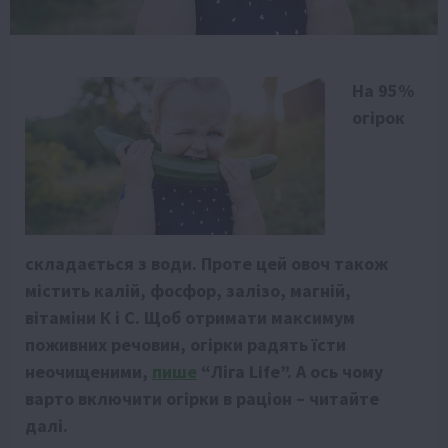
На 95%
огірок
складається з води. Проте цей овоч також
містить калій, фосфор, залізо, магній,
вітаміни К і С. Щоб отримати максимум
поживних речовин, огірки радять їсти
неочищеними,
пише
“Ліга Life”. А ось чому
варто включити огірки в раціон – читайте
далі.