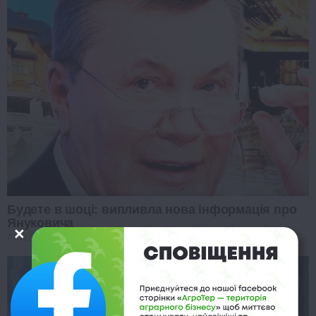
Будете в шоці: випливла нова інформація про
Януковича
PROZORO