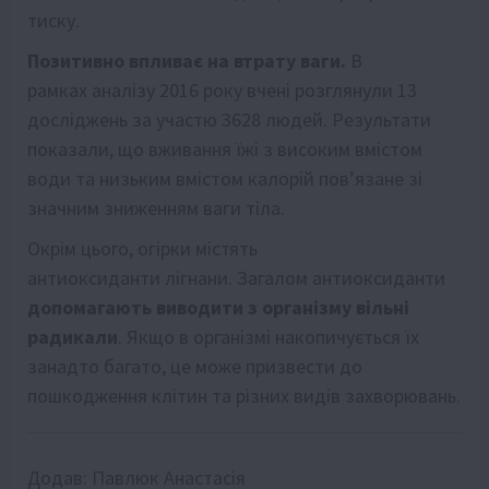
тиску.
Позитивно впливає на втрату ваги.
В
рамках аналізу 2016 року вчені розглянули 13
досліджень за участю 3628 людей. Результати
показали, що вживання їжі з високим вмістом
води та низьким вмістом калорій пов’язане зі
значним зниженням ваги тіла.
Окрім цього, огірки містять
антиоксиданти лігнани. Загалом антиоксиданти
допомагають виводити з організму вільні
радикали
. Якщо в організмі накопичується їх
занадто багато, це може призвести до
пошкодження клітин та різних видів захворювань.
Додав:
Павлюк Анастасія