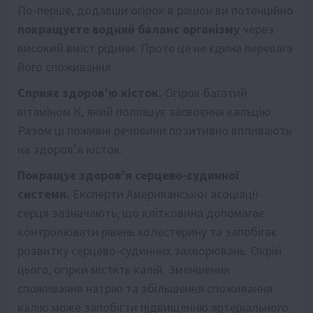
По-перше, додавши огірок в раціон ви потенційно
покращуєте водний баланс організму
через
високий вміст рідини. Проте це не єдина перевага
його споживання.
Сприяє здоров’ю кісток.
Огірок багатий
вітаміном К, який поліпшує засвоєння кальцію.
Разом ці поживні речовини позитивно впливають
на здоров’я кісток.
Покращує здоров’я серцево-судинної
системи.
Експерти Американської асоціації
серця зазначають, що клітковина допомагає
контролювати рівень холестерину та запобігає
розвитку серцево-судинних захворювань. Окрім
цього, огірки містять калій. Зменшення
споживання натрію та збільшення споживання
калію може запобігти підвищенню артеріального