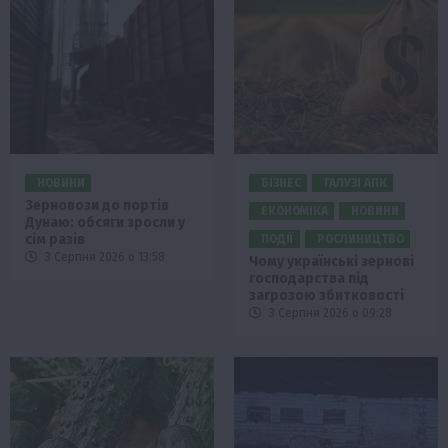
НОВИНИ
БІЗНЕС
ГАЛУЗІ АПК
Зерновози до портів
ЕКОНОМІКА
НОВИНИ
Дунаю: обсяги зросли у
сім разів
ПОДІЇ
РОСЛИНИЦТВО
3 Серпня 2026 о 13:58
Чому українські зернові
господарства під
загрозою збитковості
3 Серпня 2026 о 09:28