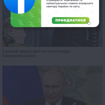
Сумний фінал життя гіпнотизера
Кашпіровського
PROZORO