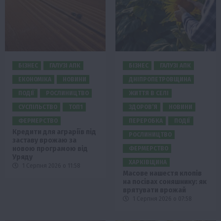
БІЗНЕС
ГАЛУЗІ АПК
БІЗНЕС
ГАЛУЗІ АПК
ЕКОНОМІКА
НОВИНИ
ДНІПРОПЕТРОВЩИНА
ПОДІЇ
РОСЛИНИЦТВО
ЖИТТЯ В СЕЛІ
СУСПІЛЬСТВО
ТОП1
ЗДОРОВ’Я
НОВИНИ
ФЕРМЕРСТВО
ПЕРЕРОБКА
ПОДІЇ
Кредити для аграріїв під
РОСЛИНИЦТВО
заставу врожаю за
новою програмою від
ФЕРМЕРСТВО
Уряду
ХАРКІВЩИНА
1 Серпня 2026 о 11:58
Масове нашестя клопів
на посівах соняшнику: як
врятувати врожай
1 Серпня 2026 о 07:58