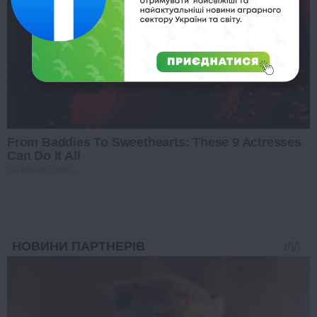
From Baddies To Sweethearts: These 9 Actresses
Can Do It All
BRAINBERRIES