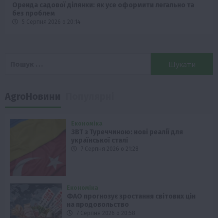
Оренда садової ділянки: як усе оформити легально та
без проблем
5 Серпня 2026 о 20:14
Пошук:
AgroНовини
Популярні
Економіка
ЗВТ з Туреччиною: нові реалії для
української сталі
7 Серпня 2026 о 21:28
Економіка
ФАО прогнозує зростання світових цін
на продовольство
7 Серпня 2026 о 20:58