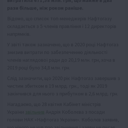
витратила 671,58 млн. грн, що майже в два
рази більше, ніж роком раніше.
Відомо, що список топ-менеджерів Нафтогазу
складається з 5 членів правління і 12 директорів
напрямків.
У звіті також зазначено, що в 2020 році Нафтогаз
знизив витрати по забезпеченню діяльності
членів наглядової ради до 20,19 млн. грн, хоча в
2019 році було 34,8 млн. грн.
Слід зазначити, що 2020 рік Нафтогаз завершив з
чистим збитком в 19 млрд. грн., тоді як 2019
закінчився для нього з прибутком в 2,6 млрд. грн.
Нагадаємо, що 28 квітня Кабінет міністрів
України
звільнив
Андрія Коболєва з посади
голови НАК «Нафтогаз України». Коболєв заявив,
що нічого не чув про звільнення і заяви не писав.