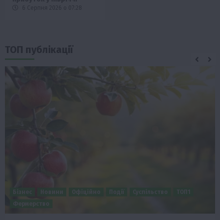
6 Серпня 2026 о 07:28
ТОП публікації
Бізнес
Новини
Офіційно
Події
Суспільство
ТОП1
Фермерство