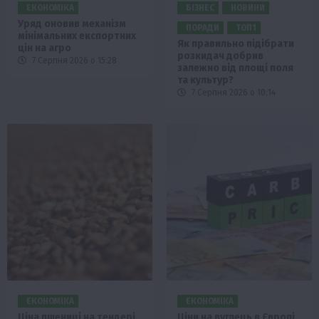
ЕКОНОМІКА
БІЗНЕС
НОВИНИ
Уряд оновив механізм
ПОРАДИ
ТОП1
мінімальних експортних
Як правильно підібрати
цін на агро
розкидач добрив
7 Серпня 2026 о 15:28
залежно від площі поля
та культур?
7 Серпня 2026 о 10:14
ЕКОНОМІКА
ЕКОНОМІКА
Ціна пшениці на тендері
Ціни на вуглець в Європі