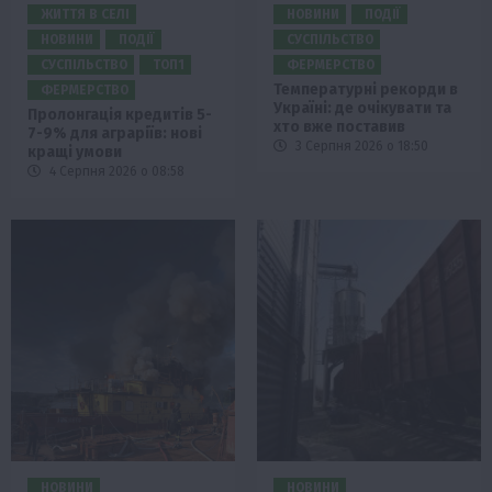
ЖИТТЯ В СЕЛІ
НОВИНИ
ПОДІЇ
НОВИНИ
ПОДІЇ
СУСПІЛЬСТВО
СУСПІЛЬСТВО
ТОП1
ФЕРМЕРСТВО
Температурні рекорди в
ФЕРМЕРСТВО
Україні: де очікувати та
Пролонгація кредитів 5-
хто вже поставив
7-9% для аграріїв: нові
3 Серпня 2026 о 18:50
кращі умови
4 Серпня 2026 о 08:58
НОВИНИ
НОВИНИ