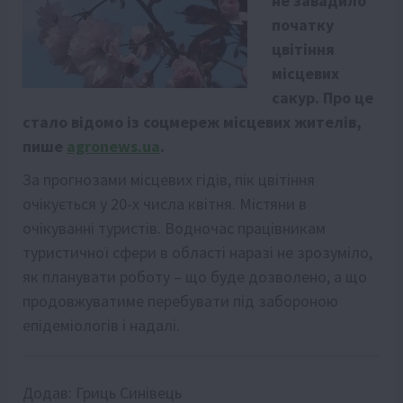
не завадило
початку
цвітіння
місцевих
сакур. Про це
стало відомо із соцмереж місцевих жителів,
пише
agronews.ua
.
За прогнозами місцевих гідів, пік цвітіння
очікується у 20-х числа квітня. Містяни в
очікуванні туристів. Водночас працівникам
туристичної сфери в області наразі не зрозуміло,
як планувати роботу – що буде дозволено, а що
продовжуватиме перебувати під забороною
епідеміологів і надалі.
Додав:
Гриць Синівець