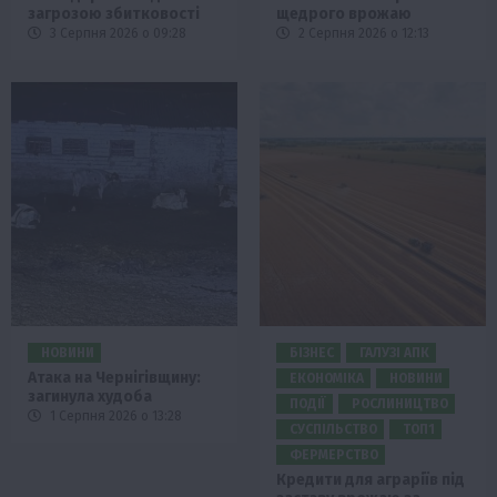
загрозою збитковості
щедрого врожаю
3 Серпня 2026 о 09:28
2 Серпня 2026 о 12:13
НОВИНИ
БІЗНЕС
ГАЛУЗІ АПК
Атака на Чернігівщину:
ЕКОНОМІКА
НОВИНИ
загинула худоба
ПОДІЇ
РОСЛИНИЦТВО
1 Серпня 2026 о 13:28
СУСПІЛЬСТВО
ТОП1
ФЕРМЕРСТВО
Кредити для аграріїв під