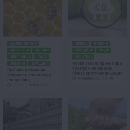
БДЖОЛЯРСТВО
БІЗНЕС
НОВИНИ
ГАЛУЗІ АПК
НОВИНИ
ОФІЦІЙНО
ПОДІЇ
ПЕРЕРОБКА
ПОДІЇ
ПОЛІТИКА
Новий законопроєкт про
РЕГІОНИ
СУМЩИНА
торгівлю викидами:
Пасічники Сумщини
бізнес критикує нещадно
збирають тонни меду
6 Серпня 2026 о 21:28
попри війну
7 Серпня 2026 о 08:58