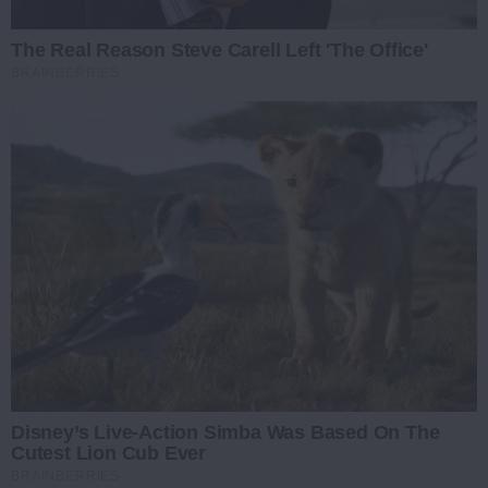
The Real Reason Steve Carell Left 'The Office'
BRAINBERRIES
Disney’s Live-Action Simba Was Based On The
Cutest Lion Cub Ever
BRAINBERRIES