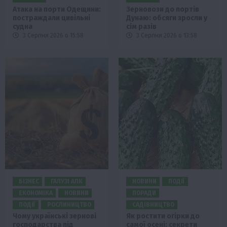
Атака на порти Одещини:
Зерновози до портів
постраждали цивільні
Дунаю: обсяги зросли у
судна
сім разів
3 Серпня 2026 о 15:58
3 Серпня 2026 о 13:58
БІЗНЕС
ГАЛУЗІ АПК
НОВИНИ
ПОДІЇ
ЕКОНОМІКА
НОВИНИ
ПОРАДИ
ПОДІЇ
РОСЛИНИЦТВО
САДІВНИЦТВО
Чому українські зернові
Як ростити огірки до
господарства під
самої осені: секрети