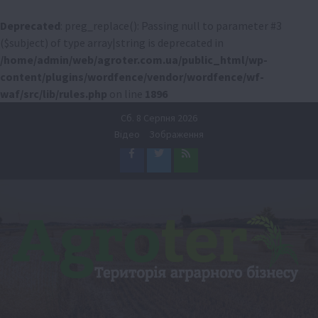
Deprecated
: preg_replace(): Passing null to parameter #3
($subject) of type array|string is deprecated in
/home/admin/web/agroter.com.ua/public_html/wp-
content/plugins/wordfence/vendor/wordfence/wf-
waf/src/lib/rules.php
on line
1896
Перейти
Сб. 8 Серпня 2026
до
Відео
Зображення
вмісту
Facebook
Twitter
Feed