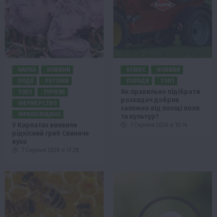
НАУКА
НОВИНИ
БІЗНЕС
НОВИНИ
ПОДІЇ
РЕГІОНИ
ПОРАДИ
ТОП1
Як правильно підібрати
ТОП1
ТУРИЗМ
розкидач добрив
ФЕРМЕРСТВО
залежно від площі поля
ФРАНКІВЩИНА
та культур?
У Карпатах виявили
7 Серпня 2026 о 10:14
рідкісний гриб Свиняче
вухо
7 Серпня 2026 о 17:28