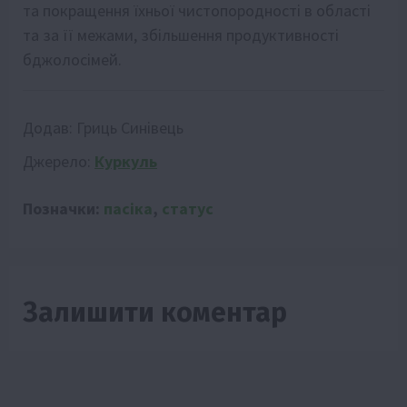
та покращення їхньої чистопородності в області
та за її межами, збільшення продуктивності
бджолосімей.
Додав:
Гриць Синівець
Джерело:
Куркуль
Позначки:
пасіка
,
статус
Залишити коментар