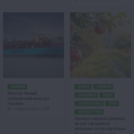
НОВИНИ
БІЗНЕС
НОВИНИ
Maersk: Новий
ОФІЦІЙНО
ПОДІЇ
залізничний шлях до
України
СУСПІЛЬСТВО
ТОП1
5 Серпня 2026 о 21:58
ФЕРМЕРСТВО
Оренда садової ділянки:
як усе оформити
легально та без проблем