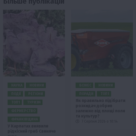
Більше публікацій
НАУКА
НОВИНИ
БІЗНЕС
НОВИНИ
ПОДІЇ
РЕГІОНИ
ПОРАДИ
ТОП1
Як правильно підібрати
ТОП1
ТУРИЗМ
розкидач добрив
залежно від площі поля
ФЕРМЕРСТВО
та культур?
ФРАНКІВЩИНА
7 Серпня 2026 о 10:14
У Карпатах виявили
рідкісний гриб Свиняче