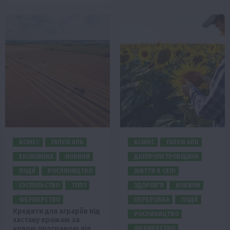
БІЗНЕС
ГАЛУЗІ АПК
БІЗНЕС
ГАЛУЗІ АПК
ЕКОНОМІКА
НОВИНИ
ДНІПРОПЕТРОВЩИНА
ПОДІЇ
РОСЛИНИЦТВО
ЖИТТЯ В СЕЛІ
СУСПІЛЬСТВО
ТОП1
ЗДОРОВ’Я
НОВИНИ
ФЕРМЕРСТВО
ПЕРЕРОБКА
ПОДІЇ
Кредити для аграріїв під
РОСЛИНИЦТВО
заставу врожаю за
новою програмою від
ФЕРМЕРСТВО