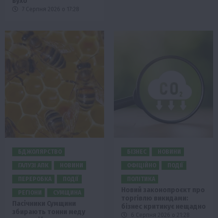
вухо
7 Серпня 2026 о 17:28
БДЖОЛЯРСТВО
БІЗНЕС
НОВИНИ
ГАЛУЗІ АПК
НОВИНИ
ОФІЦІЙНО
ПОДІЇ
ПЕРЕРОБКА
ПОДІЇ
ПОЛІТИКА
Новий законопроєкт про
РЕГІОНИ
СУМЩИНА
торгівлю викидами:
Пасічники Сумщини
бізнес критикує нещадно
збирають тонни меду
6 Серпня 2026 о 21:28