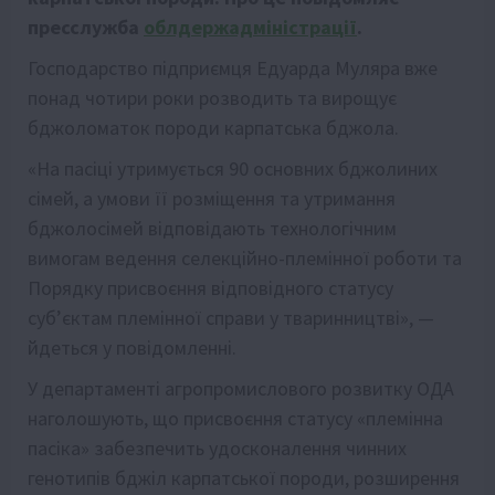
пресслужба
облдержадміністрації
.
Господарство підприємця Едуарда Муляра вже
понад чотири роки розводить та вирощує
бджоломаток породи карпатська бджола.
«На пасіці утримується 90 основних бджолиних
сімей, а умови її розміщення та утримання
бджолосімей відповідають технологічним
вимогам ведення селекційно-племінної роботи та
Порядку присвоєння відповідного статусу
суб’єктам племінної справи у тваринництві», —
йдеться у повідомленні.
У департаменті агропромислового розвитку ОДА
наголошують, що присвоєння статусу «племінна
пасіка» забезпечить удосконалення чинних
генотипів бджіл карпатської породи, розширення