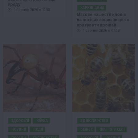
Уряду
ХАРКІВЩИНА
1 Серпня 2026 о 11:58
Масове нашестя клопів
на посівах соняшнику: як
врятувати врожай
1 Серпня 2026 о 07:58
ЗДОРОВ’Я
НАУКА
БДЖОЛЯРСТВО
НОВИНИ
ПОДІЇ
БІЗНЕС
ЖИТТЯ В СЕЛІ