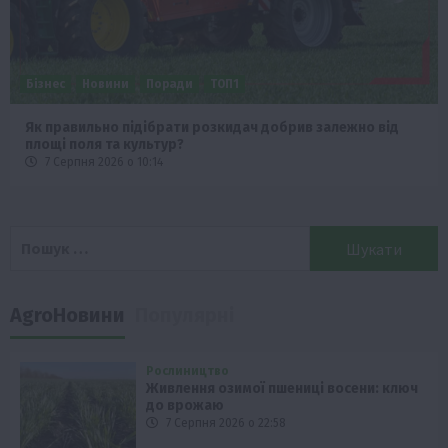
Бізнес
Новини
Поради
ТОП1
Як правильно підібрати розкидач добрив залежно від
площі поля та культур?
7 Серпня 2026 о 10:14
Пошук:
AgroНовини
Популярні
Рослиництво
Живлення озимої пшениці восени: ключ
до врожаю
7 Серпня 2026 о 22:58