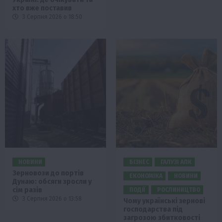
хто вже поставив
3 Серпня 2026 о 18:50
НОВИНИ
БІЗНЕС
ГАЛУЗІ АПК
Зерновози до портів
ЕКОНОМІКА
НОВИНИ
Дунаю: обсяги зросли у
сім разів
ПОДІЇ
РОСЛИНИЦТВО
3 Серпня 2026 о 13:58
Чому українські зернові
господарства під
загрозою збитковості