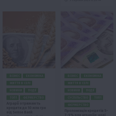
5 Серпня 2026 о 20:14
БІЗНЕС
ЕКОНОМІКА
БІЗНЕС
ЕКОНОМІКА
ЖИТТЯ В СЕЛІ
ЖИТТЯ В СЕЛІ
НОВИНИ
ПОДІЇ
НОВИНИ
ПОДІЇ
ТОП1
ФЕРМЕРСТВО
СУСПІЛЬСТВО
ТОП1
Аграрії отримають
ФЕРМЕРСТВО
кредити до 10 млн грн
Пролонгація кредитів 5-
від Sense Bank
7-9% для аграріїв: нові