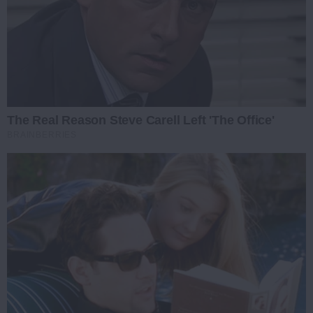
The Real Reason Steve Carell Left 'The Office'
BRAINBERRIES