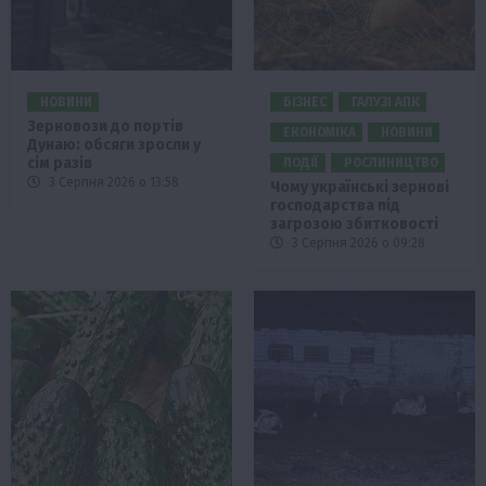
НОВИНИ
БІЗНЕС
ГАЛУЗІ АПК
Зерновози до портів
ЕКОНОМІКА
НОВИНИ
Дунаю: обсяги зросли у
сім разів
ПОДІЇ
РОСЛИНИЦТВО
3 Серпня 2026 о 13:58
Чому українські зернові
господарства під
загрозою збитковості
3 Серпня 2026 о 09:28