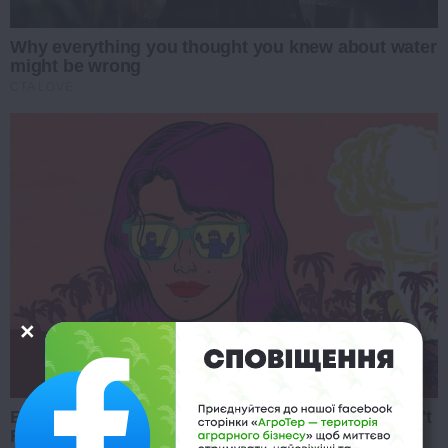
Why everything you thought you knew about water
might be wrong
CTA LOVE
Busting Movie Myths! Common Clichés That Don't
Reflect Reality