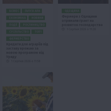
БІЗНЕС
ГАЛУЗІ АПК
ОДЕЩИНА
Фермери з Одещини
ЕКОНОМІКА
НОВИНИ
отримали грант на
розвиток господарства
ПОДІЇ
РОСЛИНИЦТВО
1 Серпня 2026 о 11:28
СУСПІЛЬСТВО
ТОП1
ФЕРМЕРСТВО
Кредити для аграріїв під
заставу врожаю за
новою програмою від
Уряду
1 Серпня 2026 о 11:58