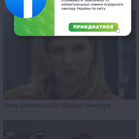
BRAINBERRIES
Olena Zelenska's Life Changed Overnight
BRAINBERRIES