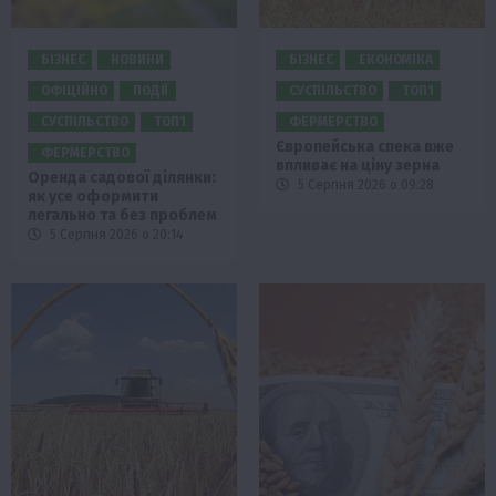
БІЗНЕС
НОВИНИ
БІЗНЕС
ЕКОНОМІКА
ОФІЦІЙНО
ПОДІЇ
СУСПІЛЬСТВО
ТОП1
СУСПІЛЬСТВО
ТОП1
ФЕРМЕРСТВО
Європейська спека вже
ФЕРМЕРСТВО
впливає на ціну зерна
Оренда садової ділянки:
5 Серпня 2026 о 09:28
як усе оформити
легально та без проблем
5 Серпня 2026 о 20:14