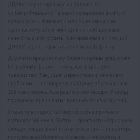
ДПЗКУ. Корпорація має на балансі 55
хлібоприймальних та зернопереробних філій, їх
потужність — близько 4 млн тонн зерна при
одночасному зберіганні. Для потреб держави
наче більш, ніж досить. Але проблема в тому, що
ДПЗКУ зараз — фактично на межі дефолту.
Доручити продовольчу безпеку країни уряд може
і Аграрному фонду — тому, що акціонерне
товариство. Так, у цієї держкомпанії теж є свої
проблеми — за І півріччя 2020 року збиток склав
205 млн гривень. Але разом з тим Аграрний фонд
продовжує працювати і виконувати свої функції.
У такому випадку Кабміну потрібно прийняти
відповідні рішення. Тобто — присвоїти «Аграрному
фонду» спеціальний статус установи — оператора
продовольчої безпеки. А також — передати в