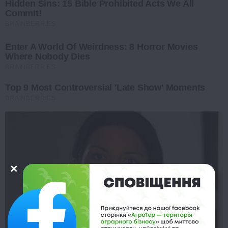
Hidden Sins: 15 Bible Prohibited Acts We All
Commit!
BRAINBERRIES
Enter A World Of Weirdness: 8 Horror Movies
Where Nobody Dies
BRAINBERRIES
Top 9 Most Controversial 'Late Show' Moments
BRAINBERRIES