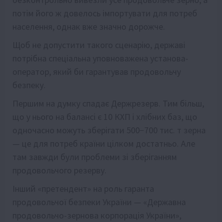
потім його ж довелось імпортувати для потреб
населення, однак вже значно дорожче.
Щоб не допустити такого сценарію, державі
потрібна спеціальна уповноважена установа-
оператор, який би гарантував продовольчу
безпеку.
Першим на думку спадає Держрезерв. Тим більш,
що у нього на балансі є 10 КХП і хлібних баз, що
одночасно можуть зберігати 500−700 тис. т зерна
— це для потреб країни цілком достатньо. Але
там завжди були проблеми зі зберіганням
продовольчого резерву.
Інший «претендент» на роль гаранта
продовольчої безпеки України — «Державна
продовольчо-зернова корпорація України»,