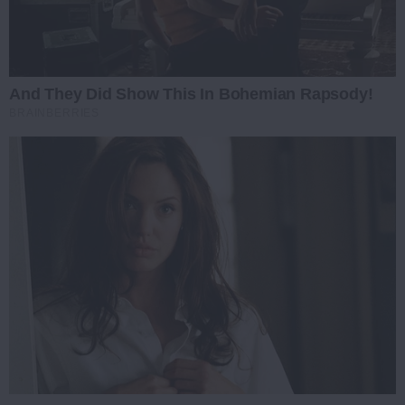
And They Did Show This In Bohemian Rapsody!
BRAINBERRIES