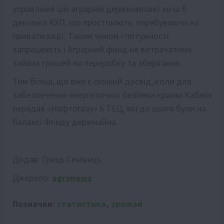
управління цій аграрній держкомпанії хоча б
декілька КХП, що простоюють, перебуваючи на
приватизації. Таким чином і потужності
запрацюють і Аграрний фонд не витрачатиме
зайвих грошей на переробку та зберігання.
Тим більш, що вже є схожий досвід, коли для
забезпечення енергетичної безпеки країни Кабмін
передав «Нафтогазу» 6 ТЕЦ, які до цього були на
балансі Фонду держмайна.
Додав:
Гриць Синівець
Джерело:
agronews
Позначки:
статистика
,
урожай