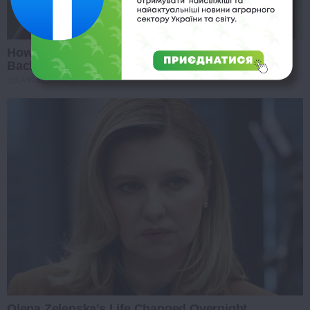
How Did They Get Gina Carano To Take It All
Back?
BRAINBERRIES
Olena Zelenska's Life Changed Overnight