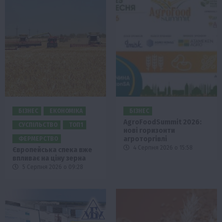
БІЗНЕС
ЕКОНОМІКА
БІЗНЕС
AgroFoodSummit 2026:
СУСПІЛЬСТВО
ТОП1
нові горизонти
агроторгівлі
ФЕРМЕРСТВО
4 Серпня 2026 о 15:58
Європейська спека вже
впливає на ціну зерна
5 Серпня 2026 о 09:28