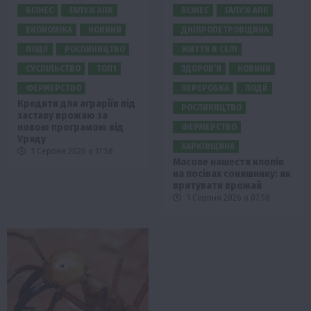
БІЗНЕС
ГАЛУЗІ АПК
БІЗНЕС
ГАЛУЗІ АПК
ЕКОНОМІКА
НОВИНИ
ДНІПРОПЕТРОВЩИНА
ПОДІЇ
РОСЛИНИЦТВО
ЖИТТЯ В СЕЛІ
СУСПІЛЬСТВО
ТОП1
ЗДОРОВ’Я
НОВИНИ
ФЕРМЕРСТВО
ПЕРЕРОБКА
ПОДІЇ
Кредити для аграріїв під
РОСЛИНИЦТВО
заставу врожаю за
новою програмою від
ФЕРМЕРСТВО
Уряду
ХАРКІВЩИНА
1 Серпня 2026 о 11:58
Масове нашестя клопів
на посівах соняшнику: як
врятувати врожай
1 Серпня 2026 о 07:58