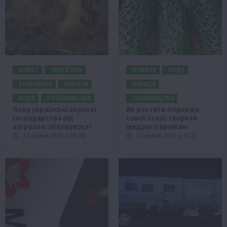
БІЗНЕС
ГАЛУЗІ АПК
НОВИНИ
ПОДІЇ
ЕКОНОМІКА
НОВИНИ
ПОРАДИ
ПОДІЇ
РОСЛИНИЦТВО
САДІВНИЦТВО
Чому українські зернові
Як ростити огірки до
господарства під
самої осені: секрети
загрозою збитковості
щедрого врожаю
3 Серпня 2026 о 09:28
2 Серпня 2026 о 12:13