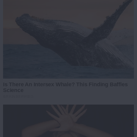
Is There An Intersex Whale? This Finding Baffles
Science
BRAINBERRIES