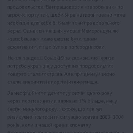
продовольства. Він працював як «запобіжник» по
агроекспорту так, щоби Україна гарантовано мала
необхідні для себе 5−6 млн тонн продовольчого
зерна. Однак в нинішніх умовах Меморандум як
«запобіжник» може вже не бути таким
ефективним, як це було в попередні роки.
На тлі пандемії Covid-19 та економічної кризи
потреба українців у доступних продовольчих
товарах стала гостріша. Але при цьому і зерно
стали вивозити із портів інтенсивніше.
За неофіційними даними, у серпні цього року
через порти вивезли зерна на 7% більше, ніж у
серпні минулого року. І схоже, що так ми
ризикуємо повторити ситуацію зразка 2003−2004
років, коли з нашої країни спочатку
безконтрольно вивезли усе продовольче зерно, а