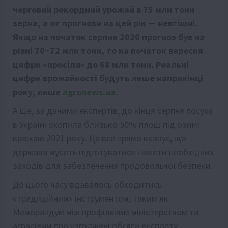
черговий рекордний урожай в 75 млн тонн
зерна, а от прогнози на цей рік — невтішні.
Якщо на початок серпня 2020 прогноз був на
рівні 70−72 млн тонн, то на початок вересня
цифри «просіли» до 68 млн тонн. Реальні
цифри врожайності будуть лише наприкінці
року, пише
agronews.ua
.
А ще, за даними експертів, до кінця серпня посуха
в Україні охопила близько 50% площ під озимі
врожаю 2021 року. Це все прямо вказує, що
держава мусить підготуватися і вжити необхідних
заходів для забезпечення продовольчої безпеки.
До цього часу вдавалось обходитись
«традиційним» інструментом, таким як
Меморандум між профільним міністерством та
аграріями про узгоджені обсяги експорту