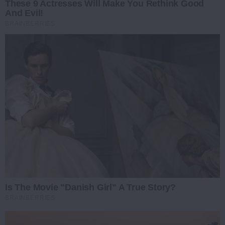
These 9 Actresses Will Make You Rethink Good
And Evil!
BRAINBERRIES
Is The Movie "Danish Girl" A True Story?
BRAINBERRIES