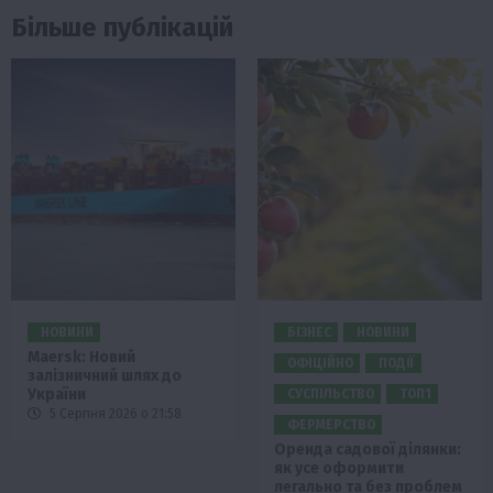
Більше публікацій
НОВИНИ
БІЗНЕС
НОВИНИ
Maersk: Новий
ОФІЦІЙНО
ПОДІЇ
залізничний шлях до
України
СУСПІЛЬСТВО
ТОП1
5 Серпня 2026 о 21:58
ФЕРМЕРСТВО
Оренда садової ділянки:
як усе оформити
легально та без проблем