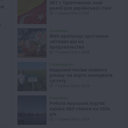
ЗВТ з Туреччиною: нові
ки
реалії для української сталі
7 Серпня 2026 о 21:28
і
Економіка
к
ФАО прогнозує зростання
світових цін на
продовольство
7 Серпня 2026 о 20:58
Рослиництво
Надранні посіви озимого
ріпаку: чи варто знижувати
густоту
7 Серпня 2026 о 20:28
Економіка
Робота морських портів:
оцінка НБУ станом на 2024
рік
7 Серпня 2026 о 19:58