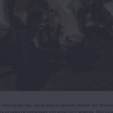
 господарства, котрі мають річний оборот до 20 млн
ть отримати державну дотацію до 1 жовтня. Про це 