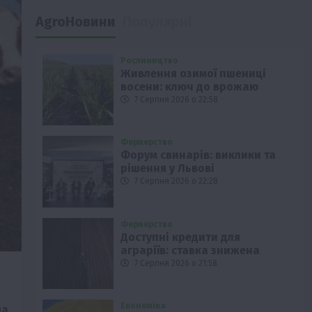
AgroНовини
Популярні
Рослиництво
Живлення озимої пшениці
восени: ключ до врожаю
7 Серпня 2026 о 22:58
Фермерство
Форум свинарів: виклики та
рішення у Львові
7 Серпня 2026 о 22:28
Фермерство
Доступні кредити для
аграріїв: ставка знижена
7 Серпня 2026 о 21:58
на
Економіка