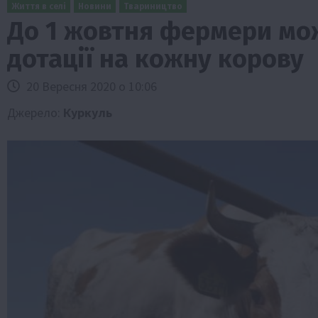
Життя в селі
Новини
Твариництво
До 1 жовтня фермери мо
дотації на кожну корову
20 Вересня 2020 о 10:06
Джерело:
Куркуль
Бізнес
Економіка
Життя в селі
Новини
ТОП1
Фермерство
Аграрії отримають кредити до 10 млн 
Sense Bank
4 Серпня 2026 о 12:08