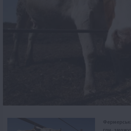
Фермерські
грн, зможу