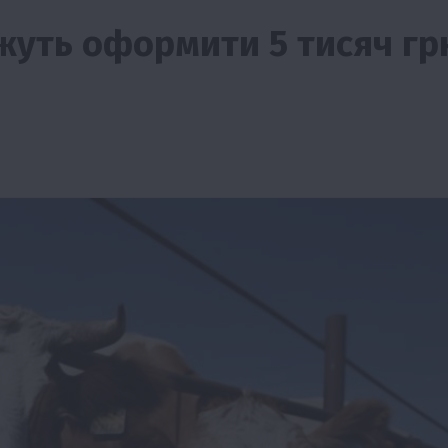
жуть оформити 5 тисяч гр
Події
Наука
Новини
Події
Регіони
ТОП1
Туризм
Фермерство
Франківщина
грн від
У Карпатах виявили рідкісний гриб Свиня
вухо
7 Серпня 2026 о 17:28