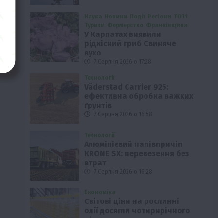
Наука
Новини
Події
Регіони
ТОП1
Туризм
Фермерство
Франківщина
У Карпатах виявили
рідкісний гриб Свиняче
вухо
7 Серпня 2026 о 17:28
Технології
Väderstad Carrier 925:
ефективна обробка важких
ґрунтів
7 Серпня 2026 о 16:58
Технології
Алюмінієвий напівпричіп
KRONE SX: перевезення без
втрат
7 Серпня 2026 о 16:28
Економіка
Світові ціни на рослинні
олії досягли чотирирічного