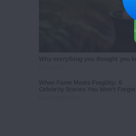
Why everything you thought you k
CTA LOVE
When Fame Meets Fragility: 6
Celebrity Stories You Won't Forget
BRAINBERRIES