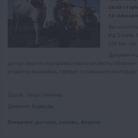
своїй сторі
та сільськ
Він зазначи
від 5 корів.
250 тис. гр
Документи д
департаменти агропромислового розвитку обласних 
розвитку економіки, торгівлі та сільського господарс
Додав:
Гриць Синівець
Джерело:
Куркуль
Позначки:
дотація
,
корова
,
фермер