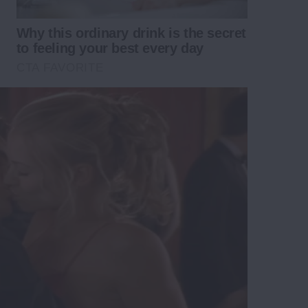
Why this ordinary drink is the secret
to feeling your best every day
CTA FAVORITE