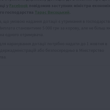
нці у
Facebook
повідомив заступник міністра економі
ого господарства
Тарас Висоцький
.
в, що умовою надання дотації є утримання в господарств
 Виплата становитиме 5 000 грн за корову, але не більш я
н на одного отримувача.
ля нарахування дотації потрібно надати до 1 жовтня в
держадміністрацій або безпосередньо в Міністерство
тва.