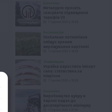
Економіка
Металурги просять
скасувати підвищення
тарифів УЗ
7 Серпня 2026 о 19:28
Рослиництво
Глобальне потепління
зміщує ареали
вирощування картоплі
7 Серпня 2026 о 18:58
Твариництво
Україна наростила імпорт
сала: статистика за
півріччя
7 Серпня 2026 о 18:28
Економіка
Виробництво цукру в
Європі падає до
десятирічного мінімуму
7 Серпня 2026 о 17:58