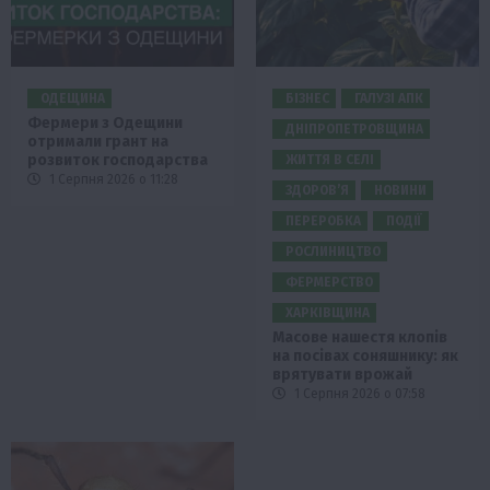
ОДЕЩИНА
БІЗНЕС
ГАЛУЗІ АПК
Фермери з Одещини
ДНІПРОПЕТРОВЩИНА
отримали грант на
розвиток господарства
ЖИТТЯ В СЕЛІ
1 Серпня 2026 о 11:28
ЗДОРОВ’Я
НОВИНИ
ПЕРЕРОБКА
ПОДІЇ
РОСЛИНИЦТВО
ФЕРМЕРСТВО
ХАРКІВЩИНА
Масове нашестя клопів
на посівах соняшнику: як
врятувати врожай
1 Серпня 2026 о 07:58