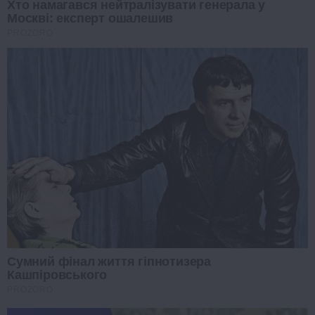
Хто намагався нейтралізувати генерала у
Москві: експерт ошалешив
PROZORO
Сумний фінал життя гіпнотизера
Кашпіровського
PROZORO