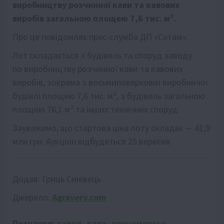
виробництву розчинної кави та кавових
виробів загальною площею 7,6 тис. м².
Про це повідомляє прес-служба ДП «Сетам».
Лот складається з будівель та споруд заводу
по виробництву розчинної кави та кавових
виробів, зокрема з восьмиповерхової виробничої
будівлі площею 7,6 тис. м², з будівель загальною
площею 76,1 м² та інших технічних споруд.
Зауважимо, що стартова ціна лоту складає — 41,9
млн грн. Аукціон відбудеться 25 вересня.
Додав:
Гриць Синівець
Джерело:
Agravery.com
Позначки:
завод
,
кава
,
чорноморськ