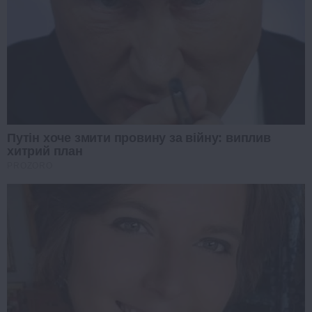
Путін хоче змити провину за війну: виплив
хитрий план
PROZORO