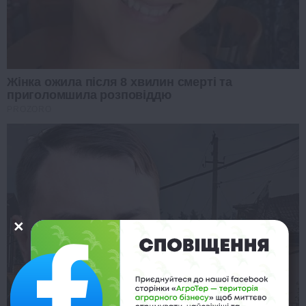
Жінка ожила після 8 хвилин смерті та
приголомшила розповіддю
PROZORO