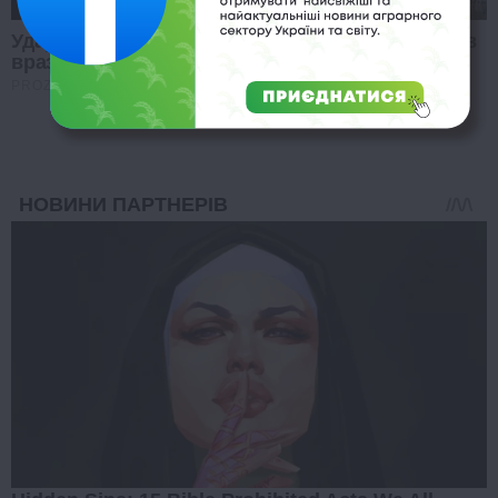
Удар РФ по виставці зброї під Києвом: Буданов
вразив заявою
PROZORO