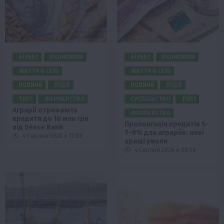
БІЗНЕС
ЕКОНОМІКА
БІЗНЕС
ЕКОНОМІКА
ЖИТТЯ В СЕЛІ
ЖИТТЯ В СЕЛІ
НОВИНИ
ПОДІЇ
НОВИНИ
ПОДІЇ
ТОП1
ФЕРМЕРСТВО
СУСПІЛЬСТВО
ТОП1
Аграрії отримають
ФЕРМЕРСТВО
кредити до 10 млн грн
Пролонгація кредитів 5-
від Sense Bank
7-9% для аграріїв: нові
4 Серпня 2026 о 12:08
кращі умови
4 Серпня 2026 о 08:58