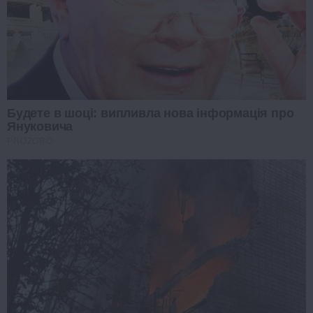
Будете в шоці: випливла нова інформація про
Януковича
PROZORO