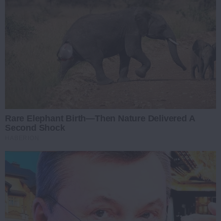
Rare Elephant Birth—Then Nature Delivered A
Second Shock
HABERION