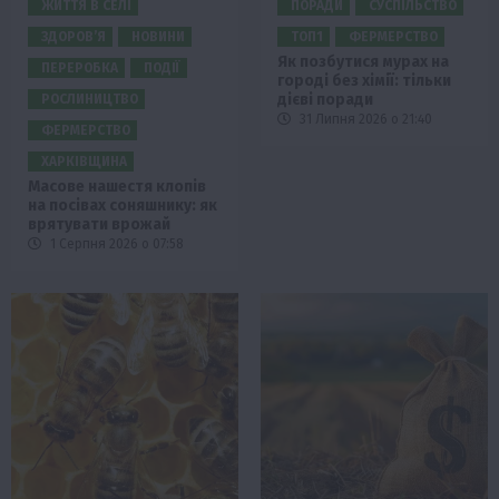
ЖИТТЯ В СЕЛІ
ПОРАДИ
СУСПІЛЬСТВО
ЗДОРОВ’Я
НОВИНИ
ТОП1
ФЕРМЕРСТВО
Як позбутися мурах на
ПЕРЕРОБКА
ПОДІЇ
городі без хімії: тільки
дієві поради
РОСЛИНИЦТВО
31 Липня 2026 о 21:40
ФЕРМЕРСТВО
ХАРКІВЩИНА
Масове нашестя клопів
на посівах соняшнику: як
врятувати врожай
1 Серпня 2026 о 07:58