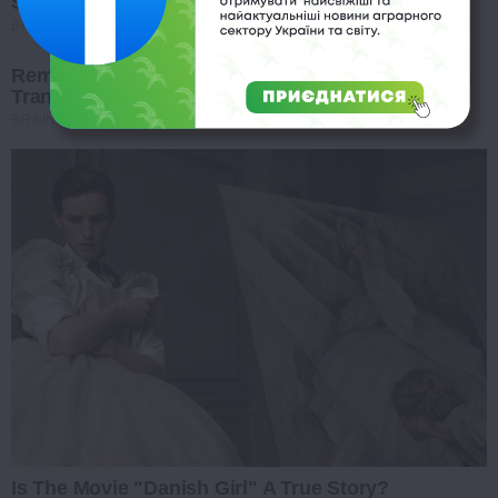
Surprised
BRAINBERRIES
Remember This Kick-Ass Star? See His Shocking
Transformation
BRAINBERRIES
Is The Movie "Danish Girl" A True Story?