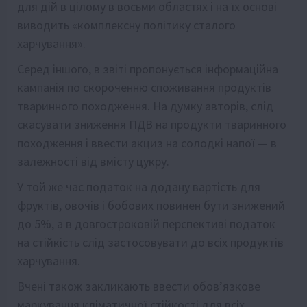
для дій в цілому в восьми областях і на їх основі
виводить «комплексну політику сталого
харчування».
Серед іншого, в звіті пропонується інформаційна
кампанія по скороченню споживання продуктів
тваринного походження. На думку авторів, слід
скасувати зниження ПДВ на продукти тваринного
походження і ввести акциз на солодкі напої — в
залежності від вмісту цукру.
У той же час податок на додану вартість для
фруктів, овочів і бобових повинен бути знижений
до 5%, а в довгостроковій перспективі податок
на стійкість слід застосовувати до всіх продуктів
харчування.
Вчені також закликають ввести обов’язкове
маркування кліматичної стійкості для всіх