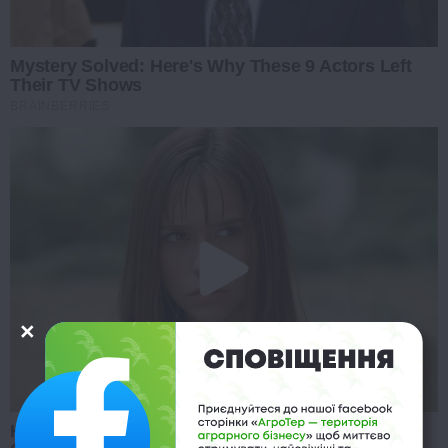
Mystery Solved: Here's Why These 9 Actors Left
Their TV Shows
BRAINBERRIES
Her Story Isn't What You Think—You''ll Be