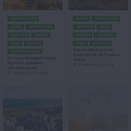
БДЖОЛЯРСТВО
БІЗНЕС
ЖИТТЯ В СЕЛІ
БІЗНЕС
ЖИТТЯ В СЕЛІ
ЗДОРОВ’Я
ЛЮДИ
ЗДОРОВ’Я
НОВИНИ
НОВИНИ
ОФІЦІЙНО
ПОДІЇ
РЕГІОНИ
ПОДІЇ
ПОЛІТИКА
Земельний податок:
ТЕРНОПІЛЬЩИНА
багатодітні сім’ї мають
На Тернопільщині гинуть
пільги
бджоли: причина –
31 Липня 2026 о 14:58
обробка полів
31 Липня 2026 о 18:58