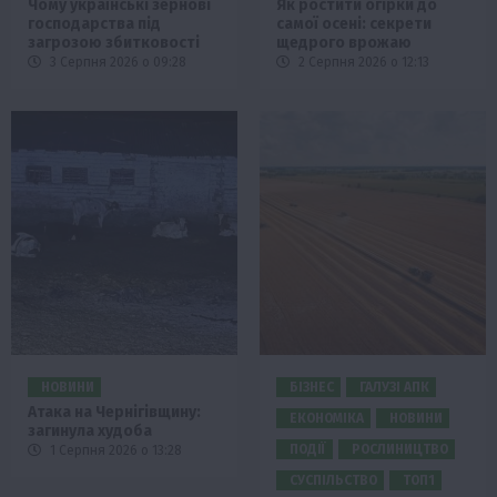
Чому українські зернові
Як ростити огірки до
господарства під
самої осені: секрети
загрозою збитковості
щедрого врожаю
3 Серпня 2026 о 09:28
2 Серпня 2026 о 12:13
НОВИНИ
БІЗНЕС
ГАЛУЗІ АПК
Атака на Чернігівщину:
ЕКОНОМІКА
НОВИНИ
загинула худоба
ПОДІЇ
РОСЛИНИЦТВО
1 Серпня 2026 о 13:28
СУСПІЛЬСТВО
ТОП1