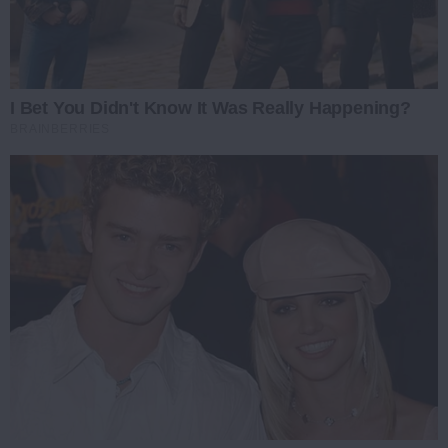
I Bet You Didn't Know It Was Really Happening?
BRAINBERRIES