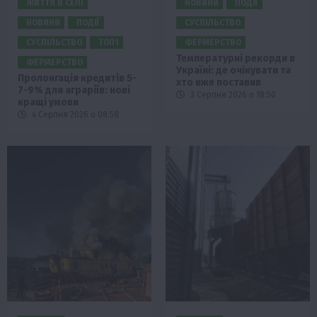
ЖИТТЯ В СЕЛІ
НОВИНИ
ПОДІЇ
НОВИНИ
ПОДІЇ
СУСПІЛЬСТВО
СУСПІЛЬСТВО
ТОП1
ФЕРМЕРСТВО
Температурні рекорди в
ФЕРМЕРСТВО
Україні: де очікувати та
Пролонгація кредитів 5-
хто вже поставив
7-9% для аграріїв: нові
3 Серпня 2026 о 18:50
кращі умови
4 Серпня 2026 о 08:58