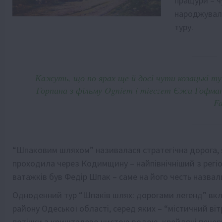
пращури – ч
народжувалис
туру.
Кажуть, що по ярах ще й досі чути козацькі ту
Горпина з фільму Ogniem i mieczem Єжи Гофмана
Fa
“Шпаковим шляхом” називалася стратегічна дорога, 
проходила через Кодимщину – найпівнічніший з регіо
ватажків був Федір Шпак – саме на його честь назвал
Одноденний тур “Шпаків шлях: дорогами легенд” вкл
району Одеської області, серед яких – “містичний в
потічки з кришталево чистою водою, крейдяні печер