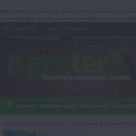
Deprecated
: preg_replace(): Passing null to parameter #3 ($subje
content/plugins/wordfence/vendor/wordfence/wf-waf/src/lib
Перейти
Сб. 8 Серпня 2026
Відео
Зображення
до
вмісту
Новини
Офіційно
Люди
Життя в селі
Галузі АПК
ГОЛОВНА
2020
ВЕРЕСЕНЬ
9
НА ОДЕЩИНІ ВІДРОДЖУЮТЬ С