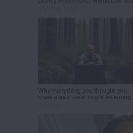
Disney Princesses: Which Live-Act
BRAINBERRIES
Why everything you thought you
knew about water might be wrong
CTA LOVE