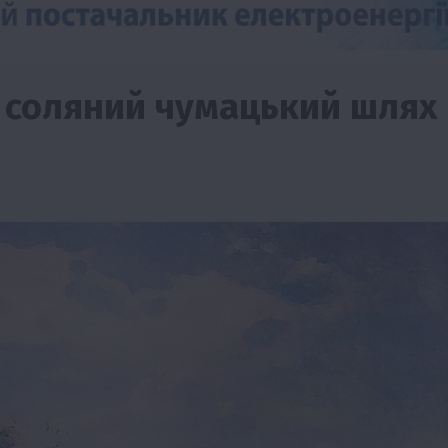
 соляний чумацький шлях
Події
Наука
Новини
Події
Регіони
ТОП1
Туризм
Фермерство
Франківщина
грн від
У Карпатах виявили рідкісний гриб Свиня
вухо
7 Серпня 2026 о 17:28