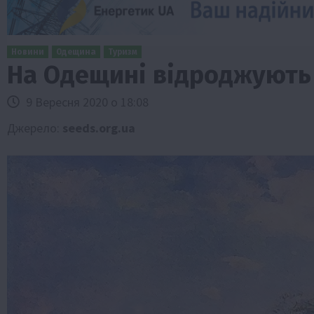
Новини
Одещина
Туризм
На Одещині відроджують
9 Вересня 2020 о 18:08
Джерело:
seeds.org.ua
Бізнес
Економіка
Життя в селі
Новини
ТОП1
Фермерство
Аграрії отримають кредити до 10 млн 
Sense Bank
4 Серпня 2026 о 12:08