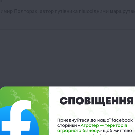
димир Полторак, автор путівника пішохідними маршрута