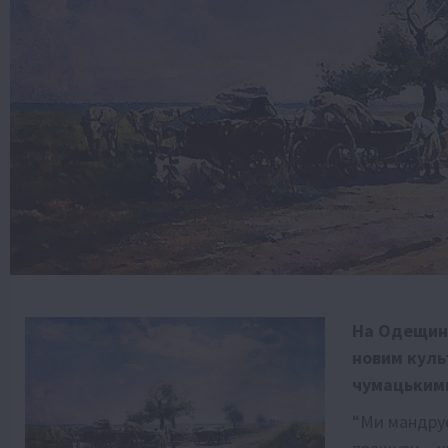
На Одещині
новим куль
чумацькими
“Ми мандрує