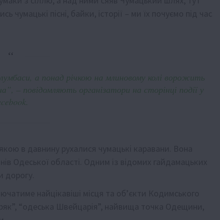
умаки з сіллю, а над ними сяяв Чумацький шлях; тут
ь чумацькі пісні, байки, історії – ми їх почуємо під час
лумбаси, а понад річкою на млиновому колі ворожить
”, – повідомляють організатори на сторінці події у
cebook.
якою в давнину рухалися чумацькі каравани. Вона
нів Одеської області. Одним із відомих гайдамацьких
и дорогу.
ючатиме найцікавіші місця та об’єкти Кодимського
ітряк”, “одеська Швейцарія”, найвища точка Одещини,
и.