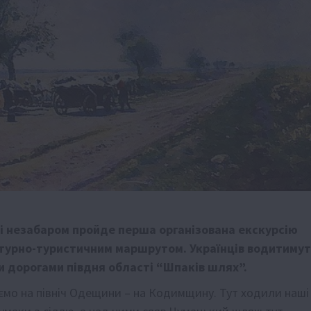
 незабаром пройде перша організована екскурсію
турно-туристичним маршрутом. Українців водитимут
 дорогами півдня області “Шпаків шлях”.
мо на північ Одещини – на Кодимщину. Тут ходили наші