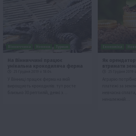
Вінниччина
Новини
Туризм
Економіка
Нов
На Вінниччині працює
Як орендатор
унікальна крокодиляча ферма
втримати зе
Бізнес
Економіка
Життя в селі
Новини
25 Грудня 2019 о 18:04
25 Грудня 2019 о
ТОП1
Фермерство
У Вінниці працює ферма на якій
Аграрію потрібн
вирощують крокодилів: тут росте
платежі за земл
Аграрії отримають кредити до 10 млн 
близько 30 рептилій, деякі з…
невчасна сплата,
Sense Bank
неналежній…
4 Серпня 2026 о 12:08