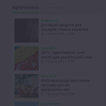
AgroНовини
Популярні
Фермерство
Доступні кредити для
аграріїв: ставка знижена
7 Серпня 2026 о 21:58
Економіка
ЗВТ з Туреччиною: нові
реалії для української сталі
7 Серпня 2026 о 21:28
Економіка
ФАО прогнозує зростання
світових цін на
продовольство
7 Серпня 2026 о 20:58
Рослиництво