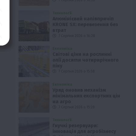
7 Серпня 2026 о 16:58
Технології
Алюмінієвий напівпричіп
KRONE SX: перевезення без
втрат
7 Серпня 2026 о 16:28
Економіка
Світові ціни на рослинні
олії досягли чотирирічного
піку
7 Серпня 2026 о 15:58
Економіка
Уряд оновив механізм
мінімальних експортних цін
на агро
7 Серпня 2026 о 15:28
Технології
Гнучкі резервуари:
інновація для агробізнесу