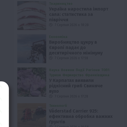
Твариництво
Україна наростила імпорт
сала: статистика за
півріччя
7 Серпня 2026 о 18:28
Економіка
Виробництво цукру в
Європі падає до
десятирічного мінімуму
7 Серпня 2026 о 17:58
Наука
Новини
Події
Регіони
ТОП1
Туризм
Фермерство
Франківщина
У Карпатах виявили
рідкісний гриб Свиняче
вухо
7 Серпня 2026 о 17:28
Технології
Väderstad Carrier 925:
ефективна обробка важких
ґрунтів