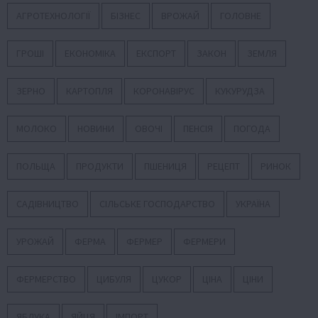
АГРОТЕХНОЛОГІЇ
БІЗНЕС
ВРОЖАЙ
ГОЛОВНЕ
ГРОШІ
ЕКОНОМІКА
ЕКСПОРТ
ЗАКОН
ЗЕМЛЯ
ЗЕРНО
КАРТОПЛЯ
КОРОНАВІРУС
КУКУРУДЗА
МОЛОКО
НОВИНИ
ОВОЧІ
ПЕНСІЯ
ПОГОДА
ПОЛЬЩА
ПРОДУКТИ
ПШЕНИЦЯ
РЕЦЕПТ
РИНОК
САДІВНИЦТВО
СІЛЬСЬКЕ ГОСПОДАРСТВО
УКРАЇНА
УРОЖАЙ
ФЕРМА
ФЕРМЕР
ФЕРМЕРИ
ФЕРМЕРСТВО
ЦИБУЛЯ
ЦУКОР
ЦІНА
ЦІНИ
ЯБЛУКА
ЯЙЦЯ
ІМПОРТ