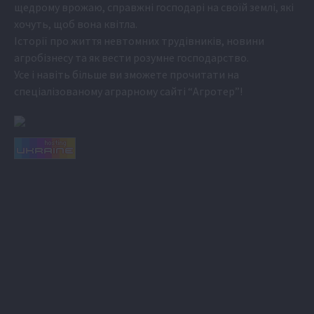
щедрому врожаю, справжні господарі на своїй землі, які
хочуть, щоб вона квітла.
Історії про життя невтомних трудівників, новини
агробізнесу та як вести розумне господарство.
Усе і навіть більше ви зможете прочитати на
спеціалізованому аграрному сайті
“Агротер”
!