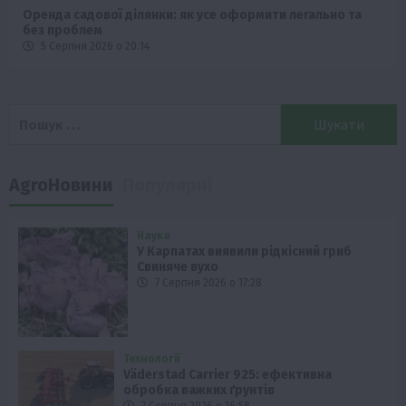
Оренда садової ділянки: як усе оформити легально та
без проблем
5 Серпня 2026 о 20:14
Пошук:
AgroНовини
Популярні
Наука
У Карпатах виявили рідкісний гриб
Свиняче вухо
7 Серпня 2026 о 17:28
Технології
Väderstad Carrier 925: ефективна
обробка важких ґрунтів
7 Серпня 2026 о 16:58