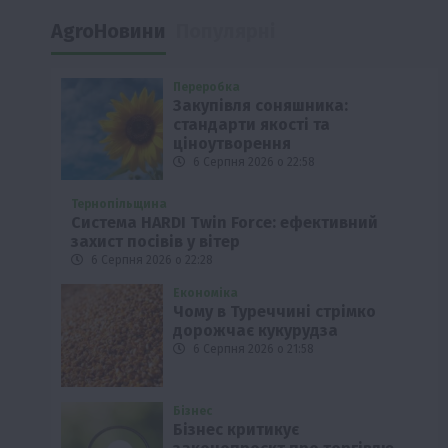
AgroНовини
Популярні
Переробка
Закупівля соняшника:
стандарти якості та
ціноутворення
6 Серпня 2026 о 22:58
Тернопільщина
Система HARDI Twin Force: ефективний
захист посівів у вітер
6 Серпня 2026 о 22:28
Економіка
Чому в Туреччині стрімко
дорожчає кукурудза
6 Серпня 2026 о 21:58
Бізнес
Бізнес критикує