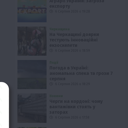
Аграрії України: загроза
експорту
6 Серпня 2026 о 19:28
Черкащина
На Черкащині доярки
тестують інноваційні
екзоскелети
6 Серпня 2026 о 18:59
Події
Погода в Україні:
аномальна спека та грози 7
серпня
6 Серпня 2026 о 18:29
Новини
Черги на кордоні: чому
вантажівки стоять у
заторах
6 Серпня 2026 о 17:58