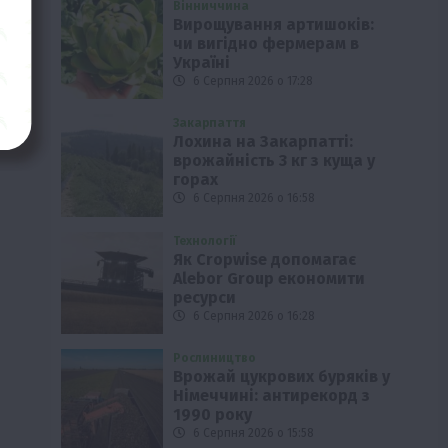
Вінниччина
Вирощування артишоків:
чи вигідно фермерам в
Україні
6 Серпня 2026 о 17:28
Закарпаття
Лохина на Закарпатті:
врожайність 3 кг з куща у
горах
6 Серпня 2026 о 16:58
Технології
Як Cropwise допомагає
Alebor Group економити
ресурси
6 Серпня 2026 о 16:28
Рослиництво
Врожай цукрових буряків у
Німеччині: антирекорд з
1990 року
6 Серпня 2026 о 15:58