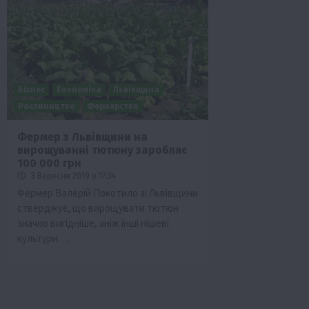
Бізнес
Економіка
Львівщина
Рослиництво
Фермерство
Фермер з Львівщини на
вирощуванні тютюну заробляє
Бізнес
Галузі АПК
Економіка
Новини
Под
100 000 грн
Рослиництво
Суспільство
ТОП1
Фермерст
3 Вересня 2019 о 17:34
Фермер Валерій Покотило зі Львівщини
Кредити для аграріїв під заставу вро
стверджує, що вирощувати тютюн
новою програмою від Уряду
значно вигідніше, аніж інші нішеві
1 Серпня 2026 о 11:58
культури….