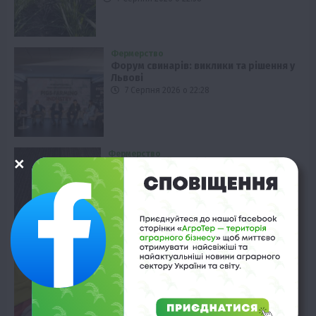
Фермерство
Форум свинарів: виклики та рішення у
Львові
7 Серпня 2026 о 22:28
Фермерство
Доступні кредити для аграріїв: ставка
знижена
7 Серпня 2026 о 21:58
Економіка
ЗВТ з Туреччиною: нові реалії для
української сталі
7 Серпня 2026 о 21:28