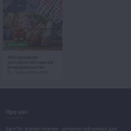
Економіка
ФАО прогнозує
зростання світових цін
на продовольство
7 Серпня 2026 о 20:58
Про нас
Аgr
oTer. Аграрні новини
– джерело інформації для