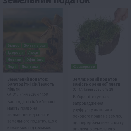
Бізнес
Життя в селі
Здоров’я
Люди
Новини
Офіційно
Події
Політика
Фермерство
Земельний податок:
Земля: новий податок
багатодітні сім’ї мають
замість орендної плати
пільги
17 Липня 2026 о 13:28
31 Липня 2026 о 14:58
В Україні готується
Багатодітні сім’ї в Україні
запровадження
мають право на
узуфрукту як нового
звільнення від сплати
речового права на землю,
земельного податку, що є
що передбачатиме сплату
важливою підтримкою
виключно земельного