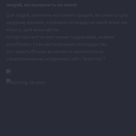
людей, які працюють на землі!
Для людей, руки яких натомлені працею, які знають ціну
щедрому врожаю, справжні господарі на своїй землі, які
хочуть, щоб вона квітла.
Історії про життя невтомних трудівників, новини
агробізнесу та як вести розумне господарство.
Усе і навіть більше ви зможете прочитати на
спеціалізованому аграрному сайті
“Агротер”
!