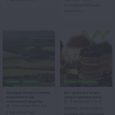
встановлені абзацом
першого п….
Новини
Офіційно
Новини
Офіційно
Орендну плату за землю
Що треба знати про
відмежують від
оподаткування землі
земельного податку
19 Жовтня 2021 о 09:30
17 Листопада 2021 о 13:37
Українці, які володіють
У Верховній Раді
рухомим або нерухомим