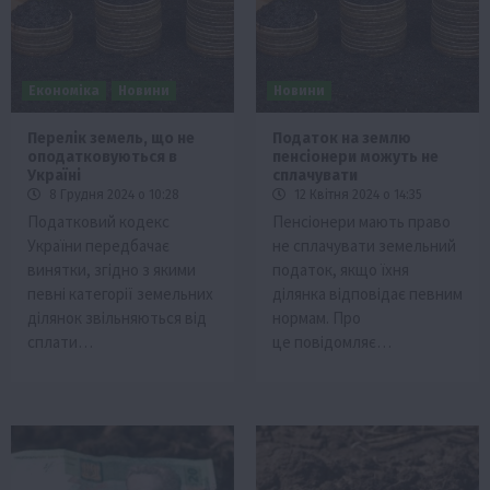
Економіка
Новини
Новини
Перелік земель, що не
Податок на землю
оподатковуються в
пенсіонери можуть не
Україні
сплачувати
8 Грудня 2024 о 10:28
12 Квітня 2024 о 14:35
Податковий кодекс
Пенсіонери мають право
України передбачає
не сплачувати земельний
винятки, згідно з якими
податок, якщо їхня
певні категорії земельних
ділянка відповідає певним
ділянок звільняються від
нормам. Про
сплати…
це повідомляє…