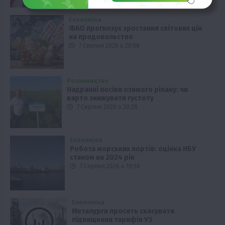
Економіка
ФАО прогнозує зростання світових цін
на продовольство
7 Серпня 2026 о 20:58
Рослиництво
Надранні посіви озимого ріпаку: чи
варто знижувати густоту
7 Серпня 2026 о 20:28
Економіка
Робота морських портів: оцінка НБУ
станом на 2024 рік
7 Серпня 2026 о 19:58
Економіка
Металурги просять скасувати
підвищення тарифів УЗ