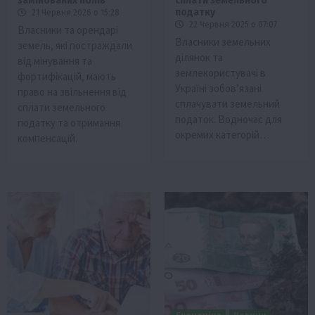
замінованих полів
сплати земельного
податку
21 Червня 2026 о 15:28
22 Червня 2025 о 07:07
Власники та орендарі
Власники земельних
земель, які постраждали
ділянок та
від мінування та
землекористувачі в
фортифікацій, мають
Україні зобов’язані
право на звільнення від
сплачувати земельний
сплати земельного
податок. Водночас для
податку та отримання
окремих категорій…
компенсацій.