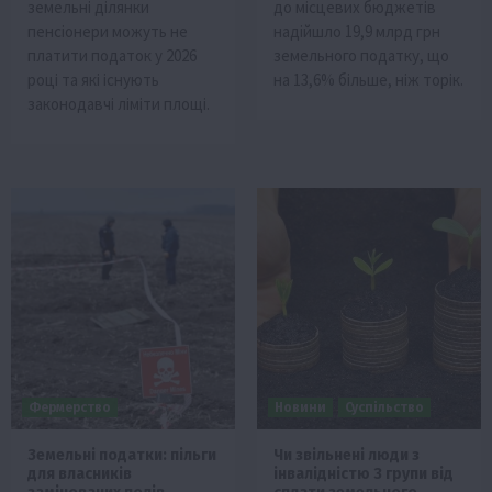
земельні ділянки
до місцевих бюджетів
пенсіонери можуть не
надійшло 19,9 млрд грн
платити податок у 2026
земельного податку, що
році та які існують
на 13,6% більше, ніж торік.
законодавчі ліміти площі.
Фермерство
Новини
Суспільство
Земельні податки: пільги
Чи звільнені люди з
для власників
інвалідністю 3 групи від