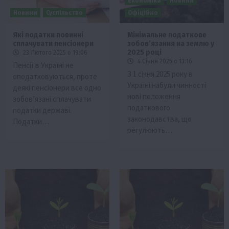
Економіка
Новини
Новини
Суспільство
Офіційно
Які податки повинні
Мінімальне податкове
сплачувати пенсіонери
зобов’язання на землю у
2025 році
23 Лютого 2025 о 19:06
4 Січня 2025 о 13:16
Пенсії в Україні не
З 1 січня 2025 року в
оподатковуються, проте
Україні набули чинності
деякі пенсіонери все одно
нові положення
зобов’язані сплачувати
податкового
податки державі.
законодавства, що
Податки…
регулюють…