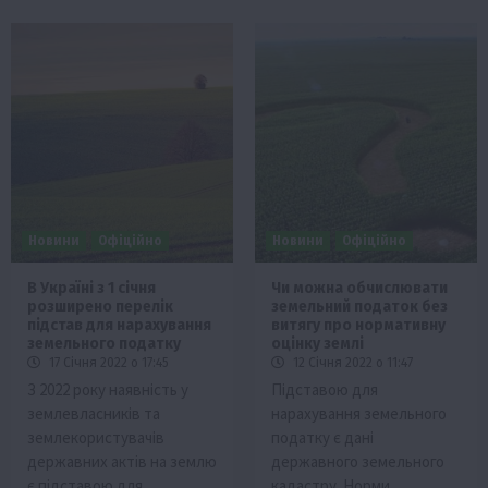
Новини
Офіційно
Новини
Офіційно
В Україні з 1 січня
Чи можна обчислювати
розширено перелік
земельний податок без
підстав для нарахування
витягу про нормативну
земельного податку
оцінку землі
17 Січня 2022 о 17:45
12 Січня 2022 о 11:47
З 2022 року наявність у
Підставою для
землевласників та
нарахування земельного
землекористувачів
податку є дані
державних актів на землю
державного земельного
є підставою для…
кадастру. Норми