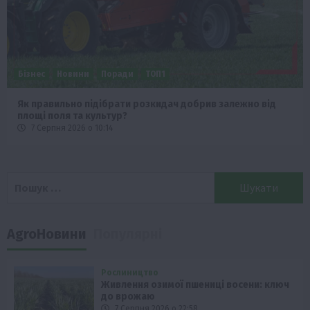
Бізнес
Новини
Поради
ТОП1
Як правильно підібрати розкидач добрив залежно від
площі поля та культур?
7 Серпня 2026 о 10:14
Пошук:
AgroНовини
Популярні
Рослиництво
Живлення озимої пшениці восени: ключ
до врожаю
7 Серпня 2026 о 22:58