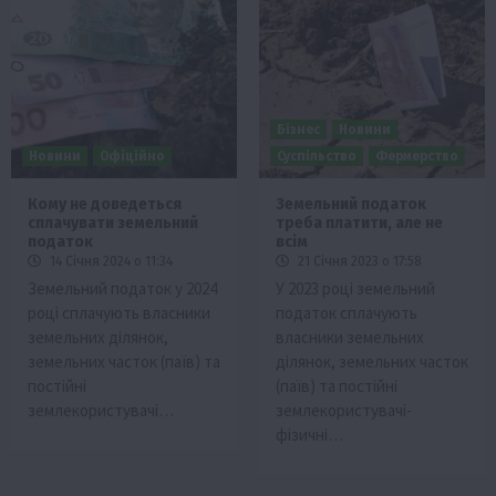
Бізнес
Новини
Новини
Офіційно
Суспільство
Фермерство
Кому не доведеться
Земельний податок
сплачувати земельний
треба платити, але не
податок
всім
14 Січня 2024 о 11:34
21 Січня 2023 о 17:58
Земельний податок у 2024
У 2023 році земельний
році сплачують власники
податок сплачують
земельних ділянок,
власники земельних
земельних часток (паїв) та
ділянок, земельних часток
постійні
(паїв) та постійні
землекористувачі…
землекористувачі-
фізичні…