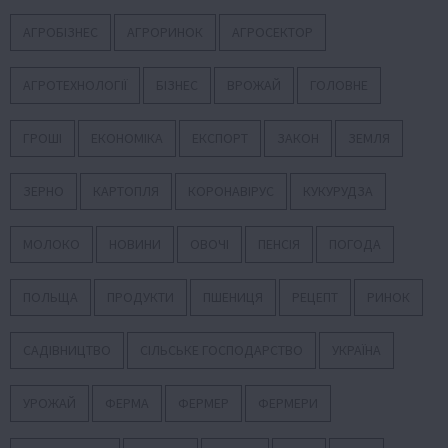
АГРОБІЗНЕС
АГРОРИНОК
АГРОСЕКТОР
АГРОТЕХНОЛОГІЇ
БІЗНЕС
ВРОЖАЙ
ГОЛОВНЕ
ГРОШІ
ЕКОНОМІКА
ЕКСПОРТ
ЗАКОН
ЗЕМЛЯ
ЗЕРНО
КАРТОПЛЯ
КОРОНАВІРУС
КУКУРУДЗА
МОЛОКО
НОВИНИ
ОВОЧІ
ПЕНСІЯ
ПОГОДА
ПОЛЬЩА
ПРОДУКТИ
ПШЕНИЦЯ
РЕЦЕПТ
РИНОК
САДІВНИЦТВО
СІЛЬСЬКЕ ГОСПОДАРСТВО
УКРАЇНА
УРОЖАЙ
ФЕРМА
ФЕРМЕР
ФЕРМЕРИ