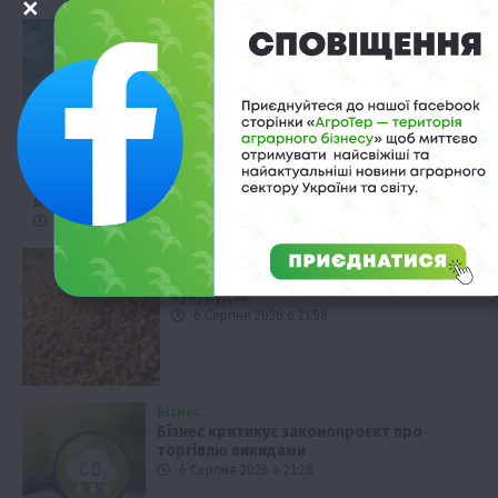
Переробка
Закупівля соняшника: стандарти якості
та ціноутворення
6 Серпня 2026 о 22:58
Тернопільщина
Система HARDI Twin Force: ефективний захист посівів у
вітер
6 Серпня 2026 о 22:28
Економіка
Чому в Туреччині стрімко дорожчає
кукурудза
6 Серпня 2026 о 21:58
Бізнес
Бізнес критикує законопроєкт про
торгівлю викидами
6 Серпня 2026 о 21:28