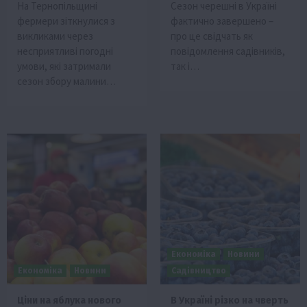
На Тернопільщині
Сезон черешні в Україні
фермери зіткнулися з
фактично завершено –
викликами через
про це свідчать як
несприятливі погодні
повідомлення садівників,
умови, які затримали
так і…
сезон збору малини…
Економіка
Новини
Економіка
Новини
Садівництво
Ціни на яблука нового
В Україні різко на чверть