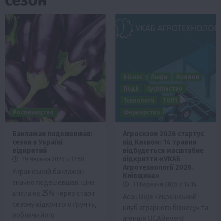
Бізнес
Люди
Новини
Події
Суспільство
Технології
ТОП1
Рослиництво
Фермерство
Баклажан подешевшав:
Агросезон 2026 стартує
сезон в Україні
під Києвом: 14 травня
відкритий
відбудеться масштабне
відкриття «УКАБ
19 Червня 2026 о 12:58
Агротехнології 2026.
Український баклажан
Київщина»
значно подешевшав: ціна
31 Березня 2026 о 14:14
впала на 25% через старт
Асоціація «Український
сезону відкритого ґрунту,
клуб аграрного бізнесу» та
роблячи його
агенція UCABevent