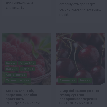
доступнішим для
оголошують про старт
споживачів.
сезону головних польових
подій…
Бізнес
Галузі АПК
Новини
Регіони
Садівництво
Тернопільщина
Економіка
Новини
Сезон малини під
В Україні на завершення
загрозою, але ціни
сезону суттєво
зростають
подорожчала черешня
2 Вересня 2025 о 12:56
21 Липня 2025 о 10:51