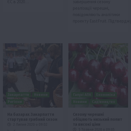
ЄС в 2020…
завершення сезону
реалізації черешні,
повідомляють аналітики
проекту EastFruit. Підтверд
Закарпаття
Новини
Галузі АПК
Економіка
Регіони
Новини
Садівництво
На базарах Закарпаття
Сезону черешні
стартував грибний сезон
обіцяють низький попит
та високі ціни
2 Липня 2020 о 09:02
5 Травня 2020 о 09:05