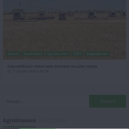
Бізнес
Економіка
Суспільство
ТОП1
Фермерство
Європейська спека вже впливає на ціну зерна
5 Серпня 2026 о 09:28
Пошук:
AgroНовини
Популярні