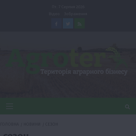
Перейти
Пт. 7 Серпня 2026
до
Відео
Зображення
вмісту
Facebook
Twitter
Feed
Головне
меню
ГОЛОВНА
НОВИНИ
СЕЗОН
сезон