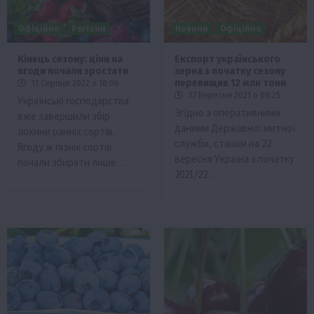
Офіційно
Регіони
Новини
Офіційно
Кінець сезону: ціни на
Експорт українського
ягоди почали зростати
зерна з початку сезону
перевищив 12 млн тонн
11 Серпня 2022 о 18:06
27 Вересня 2021 о 09:25
Українські господарства
Згідно з оперативними
вже завершили збір
даними Державної митної
лохини ранніх сортів.
служби, станом на 22
Ягоду ж пізніх сортів
вересня Україна з початку
почали збирати лише…
2021/22…