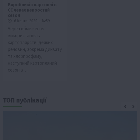
Виробників картоплі в
ЄС чекає непростий
сезон
6 Квітня 2020 о 14:59
Через обмеження
використання в
картоплярстві деяких
речовин, зокрема диквату
та хлорпрофаму,
наступний картопляний
сезон в…
ТОП публікації