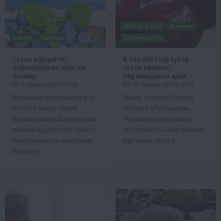
Життя в селі
Новини
Бізнес
Новини
Садівництво
Сезон відкрито:
В Україні стартував
оприлюднено ціни на
сезон вишень:
лохину
оприлюднено ціни
6 Липня 2021 о 07:20
25 Червня 2021 о 17:20
Українські виробники ягід
Цього тижня в Україні
на поточному тижні
почався збір вишень.
активізували збір врожаю
Наразі на ринок ягоди
лохини відкритого ґрунту,
поступають невеликими
повідомляють аналітики
партіями, проте…
проекту…