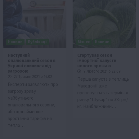
Новини
Публікації
Бізнес
Новини
Наступний
Стартував сезон
опалювальний сезон в
імпортної капусти
Україні опинився під
нового врожаю
загрозою
9 Лютого 2021 о 22:09
27 Травня 2021 о 14:02
Перша капуста з теплиць
Експерти заявляють про
Македонії вже
загрозу зриву
пропонується в термінал
майбутнього
ринку “Шувар” по 38 грн/
опалювального сезону,
кг. Найближчими…
або щонайменше –
зростання тарифів на
тепло….