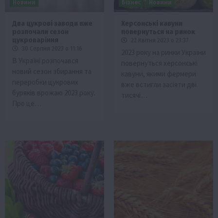
Новини
Бізнес
Новини
Два цукрові заводи вже
Херсонські кавуни
розпочали сезон
повернуться на ринок
цукроваріння
22 Квітня 2023 о 23:37
30 Серпня 2023 о 11:16
2023 року на ринки України
В Україні розпочався
повернуться херсонські
новий сезон збирання та
кавуни, якими фермери
переробки цукрових
вже встигли засіяти дві
буряків врожаю 2023 року.
тисячі…
Про це…