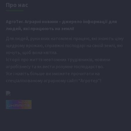
Про нас
Аgr
oTer. Аграрні новини
– джерело інформації для
людей, які працюють на землі!
Для людей, руки яких натомлені працею, які знають ціну
щедрому врожаю, справжні господарі на своїй землі, які
хочуть, щоб вона квітла.
Історії про життя невтомних трудівників, новини
агробізнесу та як вести розумне господарство.
Усе і навіть більше ви зможете прочитати на
спеціалізованому аграрному сайті
“Агротер”
!