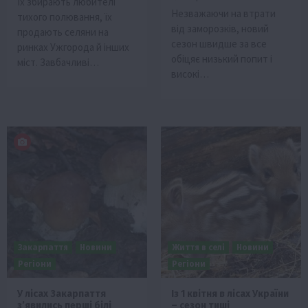
Їх збирають любителі
Незважаючи на втрати
тихого полювання, їх
від заморозків, новий
продають селяни на
сезон швидше за все
ринках Ужгорода й інших
обіцяє низький попит і
міст. Завбачливі…
високі…
Закарпаття
Новини
Життя в селі
Новини
Регіони
Регіони
У лісах Закарпаття
Із 1 квітня в лісах України
з’явились перші білі
– сезон тиші