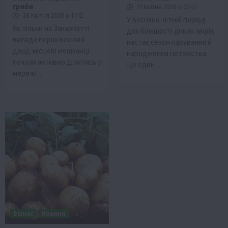
гриби
11 Квітня 2020 о 07:42
28 Квітня 2020 о 11:12
У весняно-літній період
Як тільки на Закарпатті
для більшості диких звірів
випади перші весняні
настає сезон парування й
дощі, місцеві мешканці
народження потомства.
почали активно ділитись у
Це один…
мережі…
Бізнес
Новини