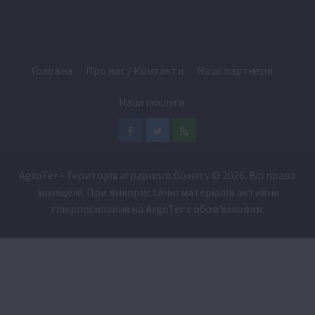
Головна
Про нас / Контакти
Наші партнери
Наші послуги
Facebook
Twitter
Feed
AgroTer - Територія аграрного бізнесу
© 2026. Всі права
захищені. При використанні матеріалів активне
гіперпосилання на
ArgoTer
є обов'язковим.