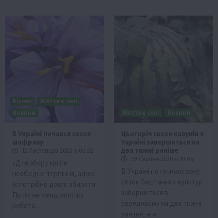
Бізнес
Життя в селі
Новини
Життя в селі
Новини
В Україні почався сезон
Цьогоріч сезон кавунів в
шафрану
Україні завершиться на
два тижні раніше
12 Листопада 2020 о 08:02
29 Серпня 2020 о 10:04
«Для збору квітів
В Україні поточного року
необхідне терпіння, адже
сезон баштанних культур
їх потрібно довго збирати.
завершиться в
Потім не менш копітка
середньому на два тижні
робота…
раніше, ніж…