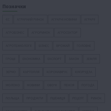
Позначки
ЄС
АГРАРНИЙ РИНОК
АГРАРНІ НОВИНИ
АГРАРІЇ
АГРОБІЗНЕС
АГРОРИНОК
АГРОСЕКТОР
АГРОТЕХНОЛОГІЇ
БІЗНЕС
ВРОЖАЙ
ГОЛОВНЕ
ГРОШІ
ЕКОНОМІКА
ЕКСПОРТ
ЗАКОН
ЗЕМЛЯ
ЗЕРНО
КАРТОПЛЯ
КОРОНАВІРУС
КУКУРУДЗА
МОЛОКО
НОВИНИ
ОВОЧІ
ПЕНСІЯ
ПОГОДА
ПОЛЬЩА
ПРОДУКТИ
ПШЕНИЦЯ
РЕЦЕПТ
РИНОК