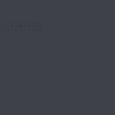
я
…
12
9
10
11