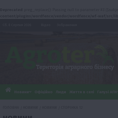
Deprecated
: preg_replace(): Passing null to parameter #3 ($subje
content/plugins/wordfence/vendor/wordfence/wf-waf/src/lib
Перейти
Сб. 8 Серпня 2026
Відео
Зображення
до
вмісту
Новини
Офіційно
Люди
Життя в селі
Галузі АПК
ГОЛОВНА
НОВИНИ
НОВИНИ
СТОРІНКА 12
новини