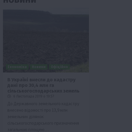
Економіка
Новини
Офіційно
В Україні внесли до кадастру
дані про 30,4 млн га
ини
Події
Наука
Новини
Події
Регіони
ТОП1
Тур
сільськогосподарських земель
Фермерство
Франківщина
6 Листопада 2019 о 19:57
До Державного земельного кадастру
 млн грн від
У Карпатах виявили рідкісний гриб С
внесено відомості про 13,9 млн
вухо
земельних ділянок
7 Серпня 2026 о 17:28
сільськогосподарського призначення
загальною площею…