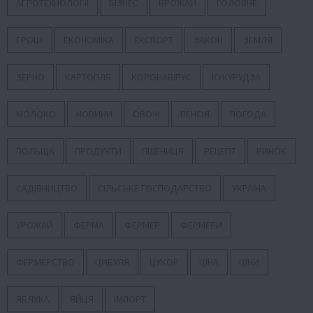
АГРОТЕХНОЛОГІЇ
БІЗНЕС
ВРОЖАЙ
ГОЛОВНЕ
ГРОШІ
ЕКОНОМІКА
ЕКСПОРТ
ЗАКОН
ЗЕМЛЯ
ЗЕРНО
КАРТОПЛЯ
КОРОНАВІРУС
КУКУРУДЗА
МОЛОКО
НОВИНИ
ОВОЧІ
ПЕНСІЯ
ПОГОДА
ПОЛЬЩА
ПРОДУКТИ
ПШЕНИЦЯ
РЕЦЕПТ
РИНОК
САДІВНИЦТВО
СІЛЬСЬКЕ ГОСПОДАРСТВО
УКРАЇНА
УРОЖАЙ
ФЕРМА
ФЕРМЕР
ФЕРМЕРИ
ФЕРМЕРСТВО
ЦИБУЛЯ
ЦУКОР
ЦІНА
ЦІНИ
ЯБЛУКА
ЯЙЦЯ
ІМПОРТ