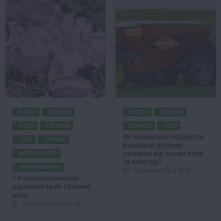
НАУКА
НОВИНИ
БІЗНЕС
НОВИНИ
ПОДІЇ
РЕГІОНИ
ПОРАДИ
ТОП1
Як правильно підібрати
ТОП1
ТУРИЗМ
розкидач добрив
залежно від площі поля
ФЕРМЕРСТВО
та культур?
ФРАНКІВЩИНА
7 Серпня 2026 о 10:14
У Карпатах виявили
рідкісний гриб Свиняче
вухо
7 Серпня 2026 о 17:28