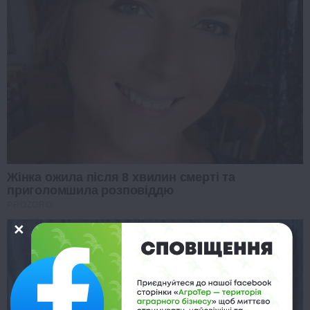
Жінка ожила після 8 хвилин смерті та
приголомшила розповіддю
PROZORO