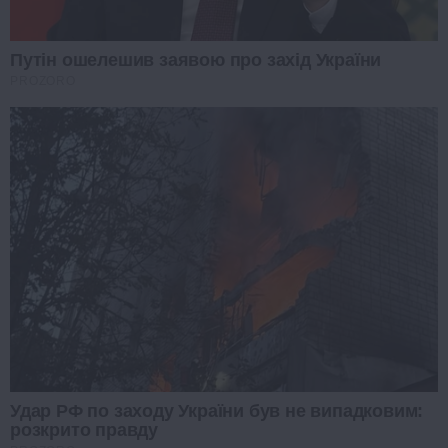
Путін ошелешив заявою про захід України
PROZORO
Удар РФ по заходу України був не випадковим:
розкрито правду