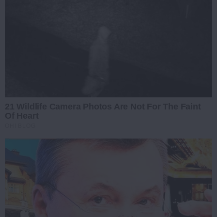
21 Wildlife Camera Photos Are Not For The Faint
Of Heart
OHI BLOG