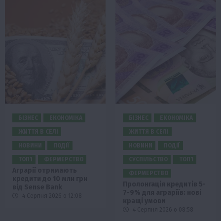
БІЗНЕС
ЕКОНОМІКА
БІЗНЕС
ЕКОНОМІКА
ЖИТТЯ В СЕЛІ
ЖИТТЯ В СЕЛІ
НОВИНИ
ПОДІЇ
НОВИНИ
ПОДІЇ
ТОП1
ФЕРМЕРСТВО
СУСПІЛЬСТВО
ТОП1
Аграрії отримають
ФЕРМЕРСТВО
кредити до 10 млн грн
Пролонгація кредитів 5-
від Sense Bank
7-9% для аграріїв: нові
4 Серпня 2026 о 12:08
кращі умови
4 Серпня 2026 о 08:58