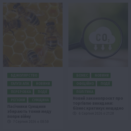
БДЖОЛЯРСТВО
БІЗНЕС
НОВИНИ
ГАЛУЗІ АПК
НОВИНИ
ОФІЦІЙНО
ПОДІЇ
ПЕРЕРОБКА
ПОДІЇ
ПОЛІТИКА
Новий законопроєкт про
РЕГІОНИ
СУМЩИНА
торгівлю викидами:
Пасічники Сумщини
бізнес критикує нещадно
збирають тонни меду
6 Серпня 2026 о 21:28
попри війну
7 Серпня 2026 о 08:58