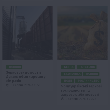
НОВИНИ
БІЗНЕС
ГАЛУЗІ АПК
Зерновози до портів
ЕКОНОМІКА
НОВИНИ
Дунаю: обсяги зросли у
сім разів
ПОДІЇ
РОСЛИНИЦТВО
3 Серпня 2026 о 13:58
Чому українські зернові
господарства під
загрозою збитковості
3 Серпня 2026 о 09:28