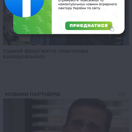
Сумний фінал життя гіпнотизера
Кашпіровського
PROZORO