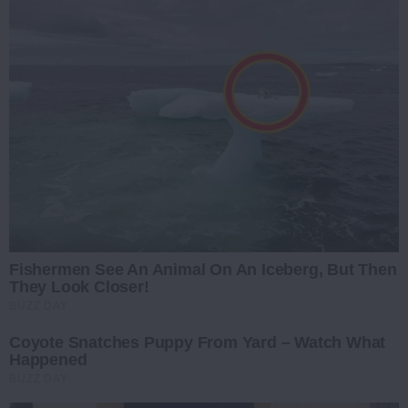
Fishermen See An Animal On An Iceberg, But Then
They Look Closer!
BUZZ DAY
Coyote Snatches Puppy From Yard – Watch What
Happened
BUZZ DAY