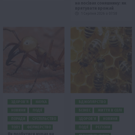
на посівах соняшнику: як
врятувати врожай
1 Серпня 2026 о 07:58
ЗДОРОВ’Я
НАУКА
БДЖОЛЯРСТВО
НОВИНИ
ПОДІЇ
БІЗНЕС
ЖИТТЯ В СЕЛІ
ПОРАДИ
СУСПІЛЬСТВО
ЗДОРОВ’Я
НОВИНИ
ТОП1
ФЕРМЕРСТВО
ПОДІЇ
РЕГІОНИ
Як позбутися мурах на