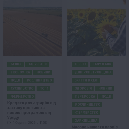
БІЗНЕС
ГАЛУЗІ АПК
БІЗНЕС
ГАЛУЗІ АПК
ЕКОНОМІКА
НОВИНИ
ДНІПРОПЕТРОВЩИНА
ПОДІЇ
РОСЛИНИЦТВО
ЖИТТЯ В СЕЛІ
СУСПІЛЬСТВО
ТОП1
ЗДОРОВ’Я
НОВИНИ
ФЕРМЕРСТВО
ПЕРЕРОБКА
ПОДІЇ
Кредити для аграріїв під
РОСЛИНИЦТВО
заставу врожаю за
новою програмою від
ФЕРМЕРСТВО
Уряду
ХАРКІВЩИНА
1 Серпня 2026 о 11:58
Масове нашестя клопів