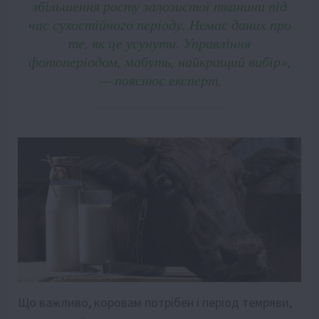
збільшення росту залозистої тканини під
час сухостійного періоду. Немає даних про
те, як це усунути. Управління
фотоперіодом, мабуть, найкращий вибір»,
— пояснює експерт.
Що важливо, коровам потрібен і період темряви,