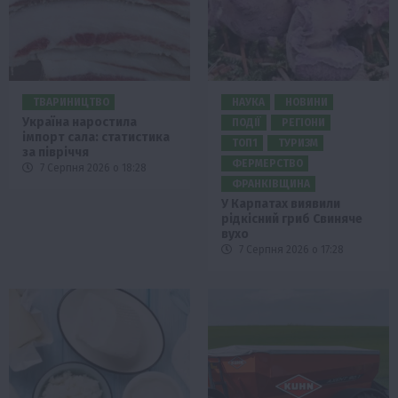
ТВАРИНИЦТВО
НАУКА
НОВИНИ
Україна наростила
ПОДІЇ
РЕГІОНИ
імпорт сала: статистика
ТОП1
ТУРИЗМ
за півріччя
ФЕРМЕРСТВО
7 Серпня 2026 о 18:28
ФРАНКІВЩИНА
У Карпатах виявили
рідкісний гриб Свиняче
вухо
7 Серпня 2026 о 17:28