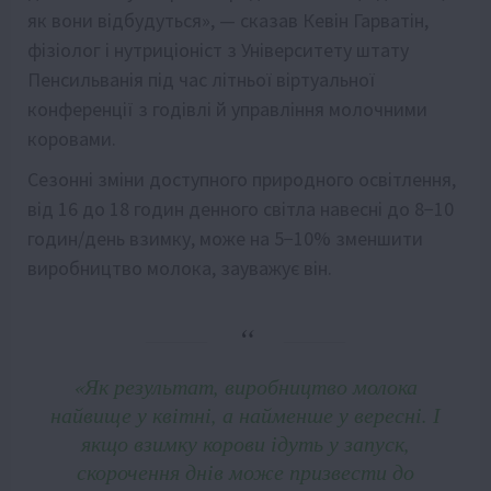
як вони відбудуться», — сказав Кевін Гарватін,
фізіолог і нутриціоніст з Університету штату
Пенсильванія під час літньої віртуальної
конференції з годівлі й управління молочними
коровами.
Сезонні зміни доступного природного освітлення,
від 16 до 18 годин денного світла навесні до 8−10
годин/день взимку, може на 5−10% зменшити
виробництво молока, зауважує він.
«Як результат, виробництво молока
найвище у квітні, а найменше у вересні. І
якщо взимку корови ідуть у запуск,
скорочення днів може призвести до