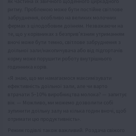
як частина їх звичного щоденного циркадного
ритму. Проблемою може бути постійне світлове
забруднення, особливо на великих молочних
фермах з цілодобовим доїнням. Незважаючи на
те, що у корівниках з безприв’язним утриманням
вночі може бути темно, світлове забруднення з
доїльної зали/накопичувача або від підгортачів
корму може порушити роботу внутрішнього
годинника корів.
«Я знаю, що ми намагаємося максимізувати
ефективність доїльної зали, але чи варто
втрачати 5−10% виробництва молока? — запитує
він. — Можливо, ми можемо дозволити собі
зупинити доїльну залу на кілька годин вночі, щоб
отримати цю продуктивність».
Режим годівлі також важливий. Роздача свіжого