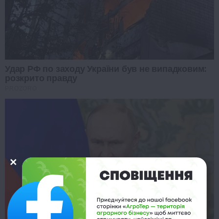
Удар РФ по заходу України був не випадковим:
розкрито правду
PROZORO