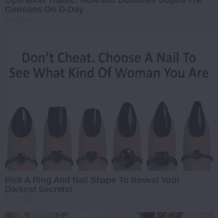
Operation Titanic: How 400 Dummies Duped The
Germans On D-Day
BUZZDAY
Pick A Ring And Nail Shape To Reveal Your
Darkest Secrets!
BUZZ DAY