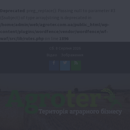
Deprecated
: preg_replace(): Passing null to parameter #3
($subject) of type array|string is deprecated in
/home/admin/web/agroter.com.ua/public_html/wp-
content/plugins/wordfence/vendor/wordfence/wf-
waf/src/lib/rules.php
on line
1896
Перейти
Сб. 8 Серпня 2026
до
Відео
Зображення
вмісту
Facebook
Twitter
Feed