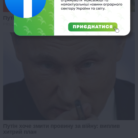
Путін ошелешив заявою про захід України
PROZORO
Путін хоче змити провину за війну: виплив
хитрий план