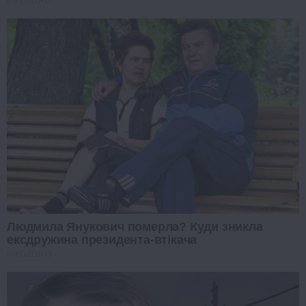
PROZORO
Людмила Янукович померла? Куди зникла
ексдружина президента-втікача
PROZORO