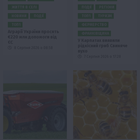
ЖИТТЯ В СЕЛІ
ПОДІЇ
РЕГІОНИ
НОВИНИ
ПОДІЇ
ТОП1
ТУРИЗМ
ТОП1
ФЕРМЕРСТВО
Аграрії України просять
ФРАНКІВЩИНА
€220 млн допомоги від
У Карпатах виявили
ЄС
рідкісний гриб Свиняче
8 Серпня 2026 о 08:58
вухо
7 Серпня 2026 о 17:28