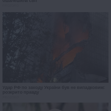
ошалешила світ
PROZORO
Удар РФ по заходу України був не випадковим:
розкрито правду
PROZORO