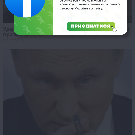
Удар РФ по виставці зброї під Києвом: Буданов
вразив заявою
PROZORO