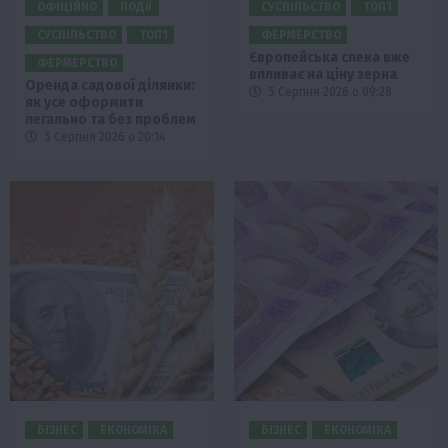
ОФІЦІЙНО
ПОДІЇ
СУСПІЛЬСТВО
ТОП1
СУСПІЛЬСТВО
ТОП1
ФЕРМЕРСТВО
Європейська спека вже
ФЕРМЕРСТВО
впливає на ціну зерна
Оренда садової ділянки:
5 Серпня 2026 о 09:28
як усе оформити
легально та без проблем
5 Серпня 2026 о 20:14
БІЗНЕС
ЕКОНОМІКА
БІЗНЕС
ЕКОНОМІКА