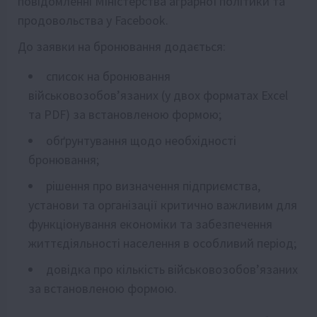
повідомленні Міністерства аграрної політики та
продовольства у
Facebook
.
До заявки на бронювання додається:
список на бронювання
військовозобов’язаних (у двох форматах Excel
та PDF) за встановленою формою;
обґрунтування щодо необхідності
бронювання;
рішення про визначення підприємства,
установи та організації критично важливим для
функціонування економіки та забезпечення
життєдіяльності населення в особливий період;
довідка про кількість військовозобов’язаних
за встановленою формою.