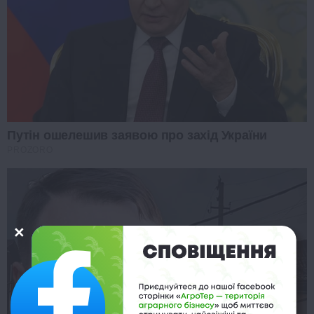
Путін ошелешив заявою про захід України
PROZORO