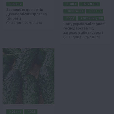
НОВИНИ
БІЗНЕС
ГАЛУЗІ АПК
Зерновози до портів
ЕКОНОМІКА
НОВИНИ
Дунаю: обсяги зросли у
сім разів
ПОДІЇ
РОСЛИНИЦТВО
3 Серпня 2026 о 13:58
Чому українські зернові
господарства під
загрозою збитковості
3 Серпня 2026 о 09:28
НОВИНИ
ПОДІЇ