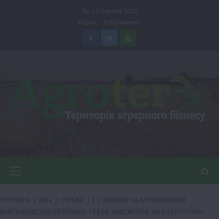
Перейти
Пн. 10 Серпня 2026
до
Відео
Зображення
вмісту
Facebook
Twitter
Feed
Головне
меню
ГОЛОВНА
2024
ЛЮТИЙ
1
ЗАЯВКИ НА БРОНЮВАННЯ
ВІЙСЬКОВОЗОБОВʼЯЗАНИХ ТРЕБА НАДСИЛАТИ НА ЕЛЕКТРОННУ