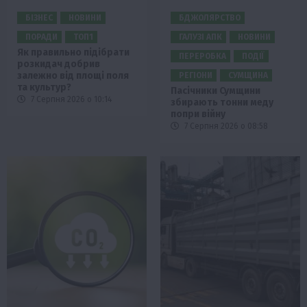
БІЗНЕС
НОВИНИ
БДЖОЛЯРСТВО
ПОРАДИ
ТОП1
ГАЛУЗІ АПК
НОВИНИ
Як правильно підібрати
ПЕРЕРОБКА
ПОДІЇ
розкидач добрив
залежно від площі поля
РЕГІОНИ
СУМЩИНА
та культур?
Пасічники Сумщини
7 Серпня 2026 о 10:14
збирають тонни меду
попри війну
7 Серпня 2026 о 08:58