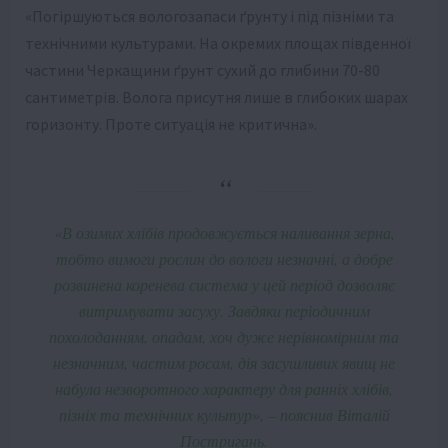
«Погіршуються вологозапаси ґрунту і під пізніми та
технічними культурами. На окремих площах південної
частини Черкащини ґрунт сухий до глибини 70-80
сантиметрів. Волога присутня лише в глибоких шарах
горизонту. Проте ситуація не критична».
«В озимих хлібів продовжується наливання зерна,
тобто вимоги рослин до вологи незначні, а добре
розвинена коренева система у цей період дозволяє
витримувати засуху. Завдяки періодичним
похолоданням, опадам, хоч дуже нерівномірним та
незначним, частим росам, дія засушливих явищ не
набула незворотного характеру для ранніх хлібів,
пізніх та технічних культур», – пояснив Віталій
Постригань.