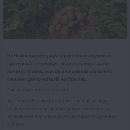
На Черкащині ситуація з ґрунтовою засухою не
критична. Утім дефіцит опадів утримується із
початку травня, розповів начальник обласного
гідрометцентру Віталій Постригань.
Про це пише
propozitsiya.com
.
За словами Віталія Постриганя, значний дефіцит
опадів, який на Черкащині утримується з початку
травня, став причиною ґрунтової засухи під ранніми
хлібами: