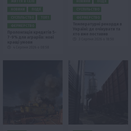
ЖИТТЯ В СЕЛІ
НОВИНИ
ПОДІЇ
НОВИНИ
ПОДІЇ
СУСПІЛЬСТВО
СУСПІЛЬСТВО
ТОП1
ФЕРМЕРСТВО
Температурні рекорди в
ФЕРМЕРСТВО
Україні: де очікувати та
Пролонгація кредитів 5-
хто вже поставив
7-9% для аграріїв: нові
3 Серпня 2026 о 18:50
кращі умови
4 Серпня 2026 о 08:58