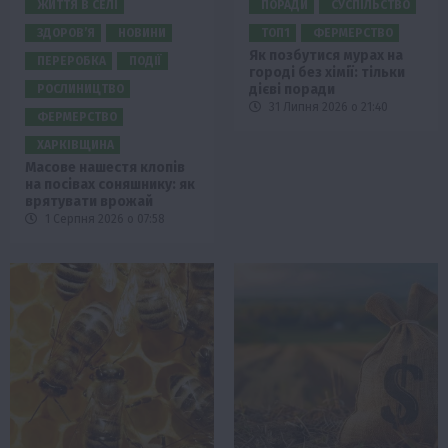
ЖИТТЯ В СЕЛІ
ПОРАДИ
СУСПІЛЬСТВО
ЗДОРОВ’Я
НОВИНИ
ТОП1
ФЕРМЕРСТВО
Як позбутися мурах на
ПЕРЕРОБКА
ПОДІЇ
городі без хімії: тільки
дієві поради
РОСЛИНИЦТВО
31 Липня 2026 о 21:40
ФЕРМЕРСТВО
ХАРКІВЩИНА
Масове нашестя клопів
на посівах соняшнику: як
врятувати врожай
1 Серпня 2026 о 07:58