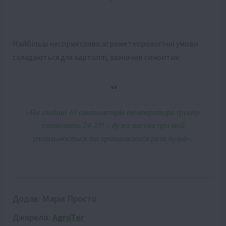
Найбільш несприятливо агрометеорологічні умови
складаються для картоплі, зазначив синоптик:
«На глибині 10 сантиметрів температура ґрунту
становить 24-25º – дуже висока при якій
уповільнюється та припиняється ріст бульб».
Додав:
Марія Просто
Джерело:
AgroTer