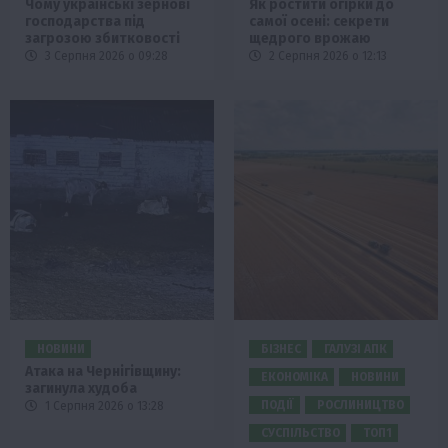
Чому українські зернові
Як ростити огірки до
господарства під
самої осені: секрети
загрозою збитковості
щедрого врожаю
3 Серпня 2026 о 09:28
2 Серпня 2026 о 12:13
НОВИНИ
БІЗНЕС
ГАЛУЗІ АПК
Атака на Чернігівщину:
ЕКОНОМІКА
НОВИНИ
загинула худоба
ПОДІЇ
РОСЛИНИЦТВО
1 Серпня 2026 о 13:28
СУСПІЛЬСТВО
ТОП1