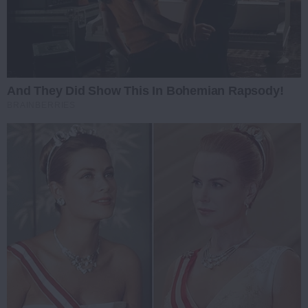
And They Did Show This In Bohemian Rapsody!
BRAINBERRIES