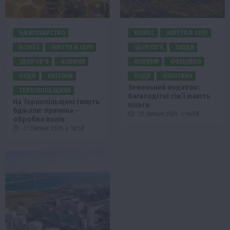
БДЖОЛЯРСТВО
БІЗНЕС
ЖИТТЯ В СЕЛІ
БІЗНЕС
ЖИТТЯ В СЕЛІ
ЗДОРОВ’Я
ЛЮДИ
ЗДОРОВ’Я
НОВИНИ
НОВИНИ
ОФІЦІЙНО
ПОДІЇ
РЕГІОНИ
ПОДІЇ
ПОЛІТИКА
Земельний податок:
ТЕРНОПІЛЬЩИНА
багатодітні сім’ї мають
На Тернопільщині гинуть
пільги
бджоли: причина –
31 Липня 2026 о 14:58
обробка полів
31 Липня 2026 о 18:58