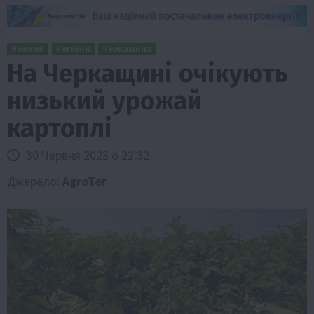
Новини
Регіони
Черкащина
На Черкащині очікують
низький урожай
картоплі
30 Червня 2023 о 22:32
Джерело:
AgroTer