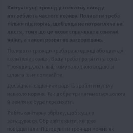
Квітучі кущі троянд у спекотну погоду
потребують частого поливу. Поливати треба
тільки під корінь, щоб вода не потрапляла на
листя, тому що це може спричинити сонячні
опіки, а також розвиток захворювань.
Поливати троянди треба рано вранці або ввечері,
коли немає сонця. Воду треба прогріти на сонці.
Троянди дуже ніжні, тому холодною водою зі
шланга їх не поливайте.
Досвідчені садівники радять зробити мульчу
навколо кореня. Так добре триматиметься волога
й земля не буде пересихати.
Робіть санітарну обрізку, щоб кущ не
загущувався. Обрізайте квіти, які вже
повідцвітали. Підгодувати троянди можна як