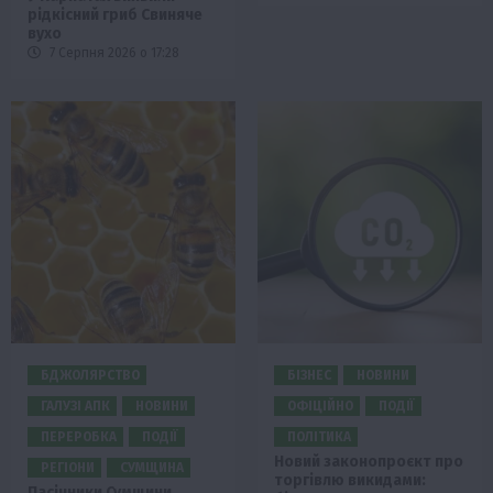
рідкісний гриб Свиняче
вухо
7 Серпня 2026 о 17:28
БДЖОЛЯРСТВО
БІЗНЕС
НОВИНИ
ГАЛУЗІ АПК
НОВИНИ
ОФІЦІЙНО
ПОДІЇ
ПЕРЕРОБКА
ПОДІЇ
ПОЛІТИКА
Новий законопроєкт про
РЕГІОНИ
СУМЩИНА
торгівлю викидами:
Пасічники Сумщини