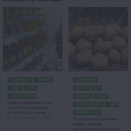
ЕКОНОМІКА
НОВИНИ
ЕКОНОМІКА
ПОДІЇ
ТОП1
ЖИТТЯ В СЕЛІ
ФЕРМЕРСТВО
НОВИНИ
ПОДІЇ
Ціни на оливкову олію
РОСЛИНИЦТВО
ТОП1
зростуть: внаслідок
масштабних пожеж
ФЕРМЕРСТВО
10 Серпня 2026 о 20:58
Глобальне потепління
зміщує ареали
вирощування картоплі