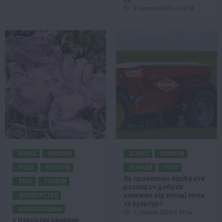
8 Серпня 2026 о 08:58
НАУКА
НОВИНИ
БІЗНЕС
НОВИНИ
ПОДІЇ
РЕГІОНИ
ПОРАДИ
ТОП1
Як правильно підібрати
ТОП1
ТУРИЗМ
розкидач добрив
залежно від площі поля
ФЕРМЕРСТВО
та культур?
ФРАНКІВЩИНА
7 Серпня 2026 о 10:14
У Карпатах виявили