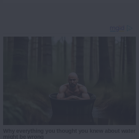
Why everything you thought you knew about water
might be wrong