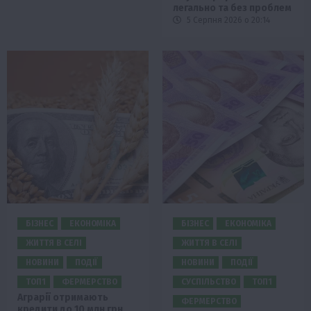
легально та без проблем
5 Серпня 2026 о 20:14
БІЗНЕС
ЕКОНОМІКА
БІЗНЕС
ЕКОНОМІКА
ЖИТТЯ В СЕЛІ
ЖИТТЯ В СЕЛІ
НОВИНИ
ПОДІЇ
НОВИНИ
ПОДІЇ
ТОП1
ФЕРМЕРСТВО
СУСПІЛЬСТВО
ТОП1
Аграрії отримають
ФЕРМЕРСТВО
кредити до 10 млн грн