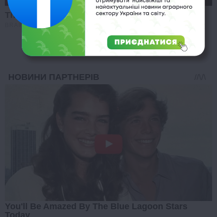
These Wedding Dance Moves Broke The Internet
BRAINBERRIES