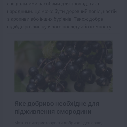
спеціальними засобами для троянд, так і
народними. Це може бути деревний попіл, настій
з кропиви або інших бур’янів. Також добре
підійде розчин курячого посліду або компосту.