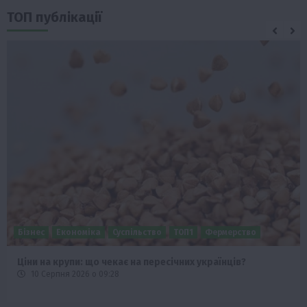
ТОП публікації
Економіка
Життя в селі
Новини
Події
Рослиництво
ТОП1
Фермерство
Глобальне потепління зміщує ареали вирощування
картоплі
9 Серпня 2026 о 20:28