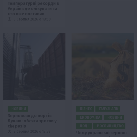
Температурні рекорди в
Україні: де очікувати та
хто вже поставив
3 Серпня 2026 о 18:50
НОВИНИ
БІЗНЕС
ГАЛУЗІ АПК
Зерновози до портів
ЕКОНОМІКА
НОВИНИ
Дунаю: обсяги зросли у
сім разів
ПОДІЇ
РОСЛИНИЦТВО
3 Серпня 2026 о 13:58
Чому українські зернові