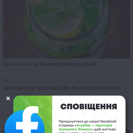
10 Foods That Instantly Reduce Bloat
BRAINBERRIES
She Gave Up A Normal Life To Act Like A Horse
BRAINBERRIES