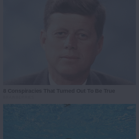
8 Conspiracies That Turned Out To Be True
BRAINBERRIES