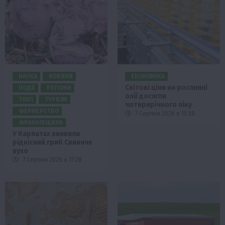
НАУКА
НОВИНИ
ЕКОНОМІКА
Світові ціни на рослинні
ПОДІЇ
РЕГІОНИ
олії досягли
ТОП1
ТУРИЗМ
чотирирічного піку
ФЕРМЕРСТВО
7 Серпня 2026 о 15:58
ФРАНКІВЩИНА
У Карпатах виявили
рідкісний гриб Свиняче
вухо
7 Серпня 2026 о 17:28