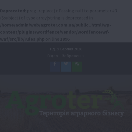
Deprecated
: preg_replace(): Passing null to parameter #3
($subject) of type array|string is deprecated in
/home/admin/web/agroter.com.ua/public_html/wp-
content/plugins/wordfence/vendor/wordfence/wf-
waf/src/lib/rules.php
on line
1896
Перейти
Нд. 9 Серпня 2026
до
Відео
Зображення
вмісту
Facebook
Twitter
Feed