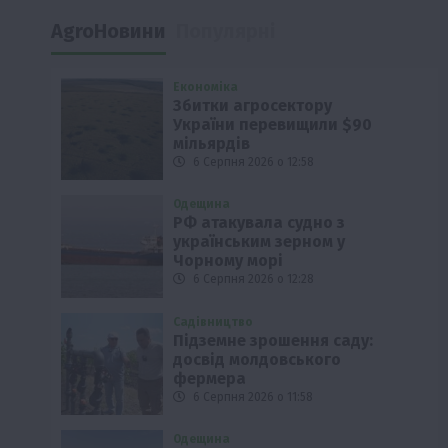
AgroНовини
Популярні
Економіка
Збитки агросектору
України перевищили $90
мільярдів
6 Серпня 2026 о 12:58
Одещина
РФ атакувала судно з
українським зерном у
Чорному морі
6 Серпня 2026 о 12:28
Садівництво
Підземне зрошення саду:
досвід молдовського
фермера
6 Серпня 2026 о 11:58
Одещина