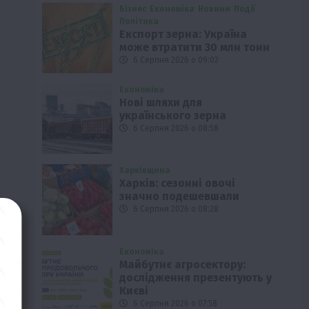
Бізнес
Економіка
Новини
Події
Політика
Експорт зерна: Україна
може втратити 30 млн тонн
6 Серпня 2026 о 09:02
Економіка
Нові шляхи для
українського зерна
6 Серпня 2026 о 08:58
Харківщина
Харків: сезонні овочі
значно подешевшали
6 Серпня 2026 о 08:28
Економіка
Майбутнє агросектору:
дослідження презентують у
Києві
6 Серпня 2026 о 07:58