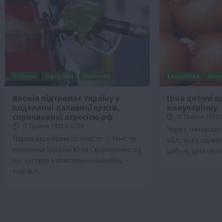
Новини
Офіційно
Політика
Економіка
Нов
Японія підтримає Україну у
Ціна цибулі в
подоланні паливної кризи,
минулорічну
Бізнес
Галузі АПК
Економіка
Новини
Под
спричиненої агресією рф
17 Травня 2022 о
Рослиництво
Суспільство
ТОП1
Фермерст
17 Травня 2022 о 22:00
Через тимчасову
Перша віце-прем’єр-міністр — Міністр
обл., яка є одни
Кредити для аграріїв під заставу вро
економіки України Юлія Свириденко під
цибулі, ціна ово
новою програмою від Уряду
час зустрічі з міністром економіки,
1 Серпня 2026 о 11:58
торгівлі…