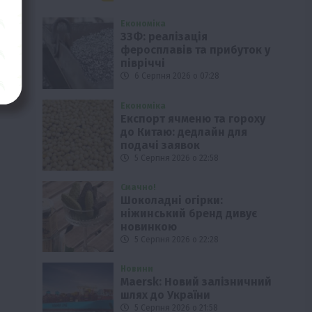
Економіка
ЗЗФ: реалізація
феросплавів та прибуток у
півріччі
6 Серпня 2026 о 07:28
Економіка
Експорт ячменю та гороху
до Китаю: дедлайн для
подачі заявок
5 Серпня 2026 о 22:58
Смачно!
Шоколадні огірки:
ніжинський бренд дивує
новинкою
5 Серпня 2026 о 22:28
Новини
Maersk: Новий залізничний
шлях до України
5 Серпня 2026 о 21:58