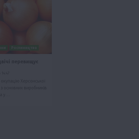
ини
Рослиництво
двічі перевищує
ії
Бізнес
Новини
Офіційно
Події
Суспільство
 14:47
во
ТОП1
Фермерство
 окупацію Херсонської
м з основних виробників
жаю за
Оренда садової ділянки: як усе оформити
ча у…
легально та без проблем
5 Серпня 2026 о 20:14