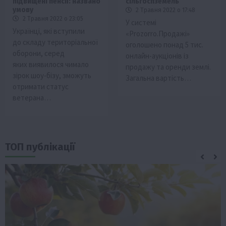
підвищені пенсії: названо
сільгоспземель
умову
2 Травня 2022 о 17:48
2 Травня 2022 о 23:05
У системі
Українці, які вступили
«Prozorro.Продажі»
до складу територіальної
оголошено понад 5 тис.
оборони, серед
онлайн-аукціонів із
яких виявилося чимало
продажу та оренди землі.
зірок шоу-бізу, зможуть
Загальна вартість…
отримати статус
ветерана…
ТОП публікації