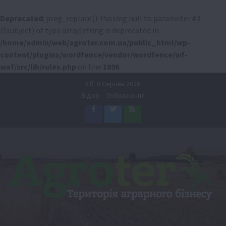
Deprecated
: preg_replace(): Passing null to parameter #3
($subject) of type array|string is deprecated in
/home/admin/web/agroter.com.ua/public_html/wp-
content/plugins/wordfence/vendor/wordfence/wf-
waf/src/lib/rules.php
on line
1896
Перейти
Сб. 8 Серпня 2026
до
Відео
Зображення
вмісту
Facebook
Twitter
Feed