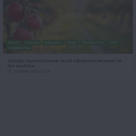
Офіційно
Події
Суспільство
ТОП1
Бізнес
Економ
 ділянки: як усе оформити легально та
Європейська сп
5 Серпня 2026 о
 20:14