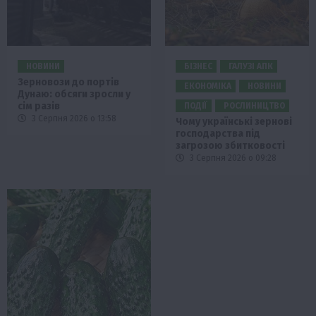
НОВИНИ
БІЗНЕС
ГАЛУЗІ АПК
Зерновози до портів
ЕКОНОМІКА
НОВИНИ
Дунаю: обсяги зросли у
сім разів
ПОДІЇ
РОСЛИНИЦТВО
3 Серпня 2026 о 13:58
Чому українські зернові
господарства під
загрозою збитковості
3 Серпня 2026 о 09:28