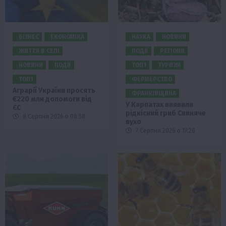
БІЗНЕС
ЕКОНОМІКА
НАУКА
НОВИНИ
ЖИТТЯ В СЕЛІ
ПОДІЇ
РЕГІОНИ
НОВИНИ
ПОДІЇ
ТОП1
ТУРИЗМ
ТОП1
ФЕРМЕРСТВО
Аграрії України просять
ФРАНКІВЩИНА
€220 млн допомоги від
У Карпатах виявили
ЄС
рідкісний гриб Свиняче
8 Серпня 2026 о 08:58
вухо
7 Серпня 2026 о 17:28