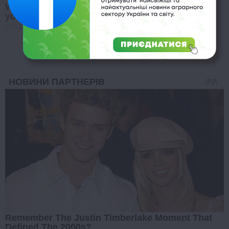
Why this ordinary drink is the secret to feeling
your best every day
CTA LOVE