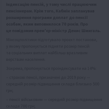
індексацію пенсій, у тому числі працюючим
пенсіонерам. Крім того, Кабмін запланував
розширення програми доплат до пенсії
особам, яким виповнилося 70 років. Про
це повідомив прем’єр-міністр Денис Шмигаль.
Мінсоцполітики підготувало проєкт постанови,
у якому пропонується підняти розмір пенсій
та соціальних виплат найбільш вразливим
верствам населення.
Зокрема, пропонується проіндексувати на 14%:
– страхові пенсії, призначені до 2019 року —
середній розмір підвищення складе близько 500
грн;
– пенсії військовим — середній розмір підвищення
складе 700 грн;