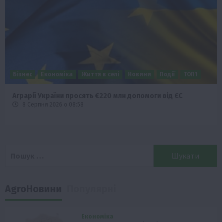
Наука
Новини
Події
Регіони
ТОП1
Туризм
Фермерство
Франківщина
У Карпатах виявили рідкісний гриб Свиняче вухо
7 Серпня 2026 о 17:28
Пошук:
AgroНовини
Популярні
Економіка