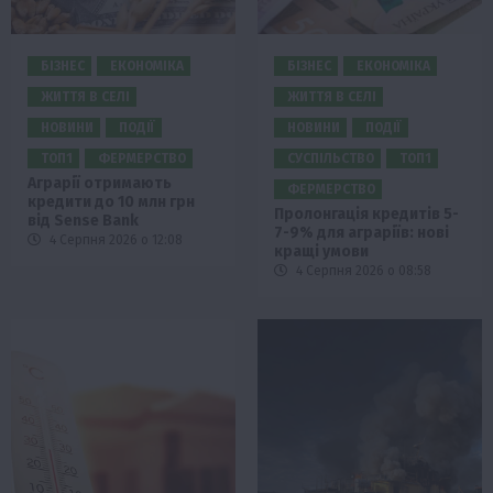
БІЗНЕС
ЕКОНОМІКА
БІЗНЕС
ЕКОНОМІКА
ЖИТТЯ В СЕЛІ
ЖИТТЯ В СЕЛІ
НОВИНИ
ПОДІЇ
НОВИНИ
ПОДІЇ
ТОП1
ФЕРМЕРСТВО
СУСПІЛЬСТВО
ТОП1
Аграрії отримають
ФЕРМЕРСТВО
кредити до 10 млн грн
Пролонгація кредитів 5-
від Sense Bank
7-9% для аграріїв: нові
4 Серпня 2026 о 12:08
кращі умови
4 Серпня 2026 о 08:58