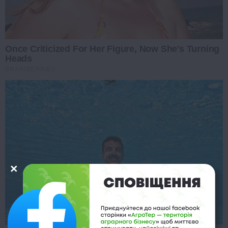
Once Criticized For Her Figure, Now She's Turning
Heads
BRAINBERRIES