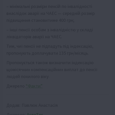
– мінімальні розміри пенсій по інвалідності
внаслідок аварії на ЧАЕС — середній розмір
підвищення становитиме 400 грн;
– інші пенсії особам з інвалідністю у складі
ліквідаторів аварії на ЧАЕС.
Тим, чиї пенсії не підпадуть під індексацію,
пропонують доплачувати 135 грн/місяць.
Пропонується також визначити індексацію
щомісячних компенсаційних виплат до пенсії
людей похилого віку.
Джерело
“Факти”
Додав:
Павлюк Анастасія
Джерело:
ArgoTer