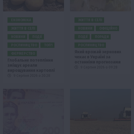
ЕКОНОМІКА
ЖИТТЯ В СЕЛІ
ЖИТТЯ В СЕЛІ
НОВИНИ
ОФІЦІЙНО
НОВИНИ
ПОДІЇ
ПОДІЇ
ПОРАДИ
РОСЛИНИЦТВО
ТОП1
РОСЛИНИЦТВО
Який врожай зернових
ФЕРМЕРСТВО
чекає в Україні за
Глобальне потепління
останніми прогнозами
зміщує ареали
9 Серпня 2026 о 09:28
вирощування картоплі
9 Серпня 2026 о 20:28