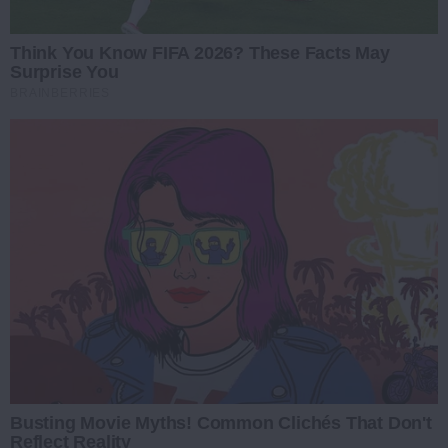
Think You Know FIFA 2026? These Facts May
Surprise You
BRAINBERRIES
Busting Movie Myths! Common Clichés That Don't
Reflect Reality