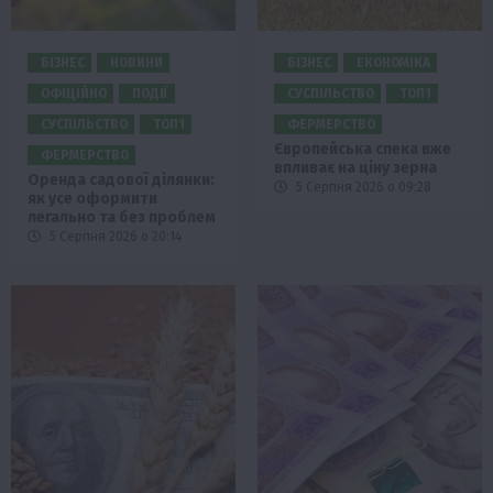
БІЗНЕС
НОВИНИ
БІЗНЕС
ЕКОНОМІКА
ОФІЦІЙНО
ПОДІЇ
СУСПІЛЬСТВО
ТОП1
СУСПІЛЬСТВО
ТОП1
ФЕРМЕРСТВО
Європейська спека вже
ФЕРМЕРСТВО
впливає на ціну зерна
Оренда садової ділянки:
5 Серпня 2026 о 09:28
як усе оформити
легально та без проблем
5 Серпня 2026 о 20:14