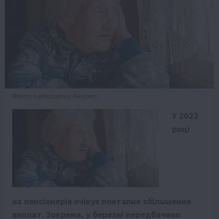
Фото з відкритих джерел.
У 2022
році
на пенсіонерів очікує поетапне збільшення
виплат. Зокрема, у березні передбачено