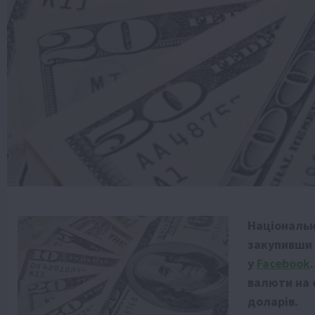
Національн
закупивши 
у
Facebook
валюти на 
доларів.