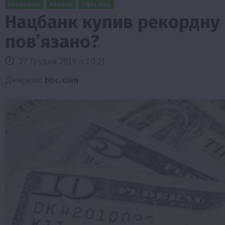
Економіка
Новини
Офіційно
Нацбанк купив рекордну 
пов’язано?
27 Грудня 2019 о 10:21
Джерело:
bbc.com
Бізнес
Галузі АПК
Економіка
Новини
Под
Рослиництво
Суспільство
ТОП1
Фермерст
Кредити для аграріїв під заставу вро
новою програмою від Уряду
1 Серпня 2026 о 11:58