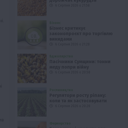
дорожчає кукурудза
6 Серпня 2026 о 21:58
і.
Бізнес
Бізнес критикує
законопроєкт про торгівлю
викидами
6 Серпня 2026 о 21:28
Бджолярство
Пасічники Сумщини: тонни
меду попри війну
6 Серпня 2026 о 20:58
і
Рослиництво
Регулятори росту ріпаку:
коли та як застосовувати
6 Серпня 2026 о 20:28
ив
Фермерство