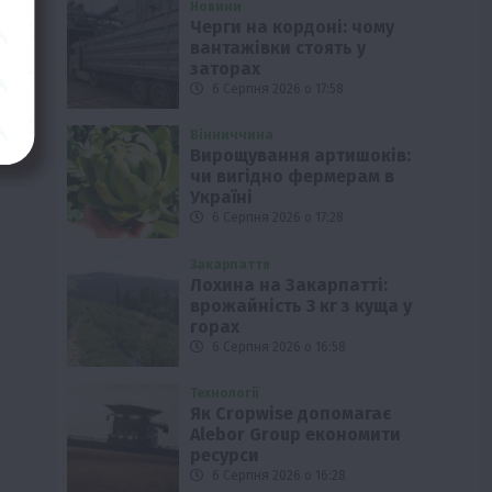
Новини
Черги на кордоні: чому
вантажівки стоять у
заторах
6 Серпня 2026 о 17:58
Вінниччина
Вирощування артишоків:
чи вигідно фермерам в
Україні
6 Серпня 2026 о 17:28
Закарпаття
Лохина на Закарпатті:
врожайність 3 кг з куща у
горах
6 Серпня 2026 о 16:58
Технології
Як Cropwise допомагає
Alebor Group економити
ресурси
6 Серпня 2026 о 16:28