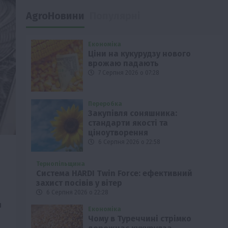
AgroНовини
Популярні
Економіка
Ціни на кукурудзу нового
врожаю падають
7 Серпня 2026 о 07:28
Переробка
Закупівля соняшника:
стандарти якості та
ціноутворення
6 Серпня 2026 о 22:58
Тернопільщина
Система HARDI Twin Force: ефективний
захист посівів у вітер
6 Серпня 2026 о 22:28
н
Економіка
Чому в Туреччині стрімко