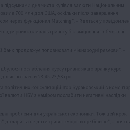
а підсумками дня чиста купівля валюти Національним
овила 700 млн дол США, оскільки після завершення
сом через функціонал Matching”, – йдеться у повідомленн
надмірних коливань гривні у бік зміцнення і обмежені
й банк продовжує поповнювати міжнародні резерви”, –
відбулося послаблення курсу гривні: якщо зранку курс
 досяг позначки 23,45-23,53 грн.
а політичних консультацій Ігор Бураковський в коментар
ої валюти НБУ з наміром послабити негативні наслідки
евні проблеми для української економіки. Тож цей крок
 долари та не дати гривні зміцніти ще більше”, – поясн