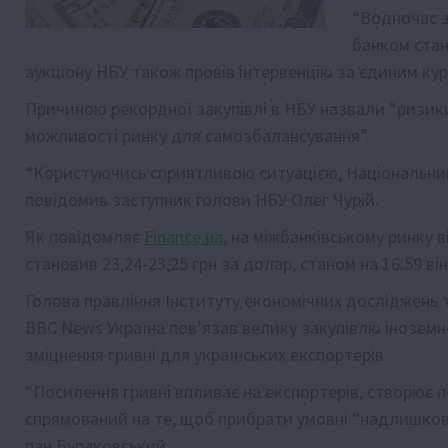
“Водночас з
банком стан
аукціону НБУ також провів інтервенцію за єдиним кур
Причиною рекордної закупівлі в НБУ назвали “ризики 
можливості ринку для самозбалансування”.
“Користуючись сприятливою ситуацією, Національни
повідомив заступник голови НБУ Олег Чурій.
Як повідомляє
Finance.ua
, на міжбанківському ринку 
становив 23,24-23,25 грн за долар, станом на 16:59 він
Голова правління Інституту економічних досліджень т
BBC News Україна пов’язав велику закупівлю іноземн
зміцнення гривні для українських експортерів.
“Посилення гривні впливає на експортерів, створює п
спрямований на те, щоб прибрати умовні “надлишкові”
пан Бураковський.