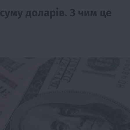
суму доларів. З чим це
ії
Бізнес
Новини
Офіційно
Події
Суспільство
во
ТОП1
Фермерство
жаю за
Оренда садової ділянки: як усе оформити
легально та без проблем
5 Серпня 2026 о 20:14