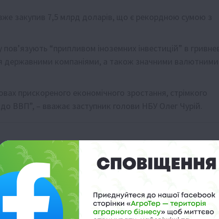
вже закупив 7,5 млрд доларів, що є рекордною сумою з
ку пов’язують “припливом іноземних інвестицій” в гривнев
ння державними компаніями, а також значними валютними
овах прискореного економічного зростання, стрімкого
до ВВП”, – вважає заступник голови НБУ Олег Чурій.