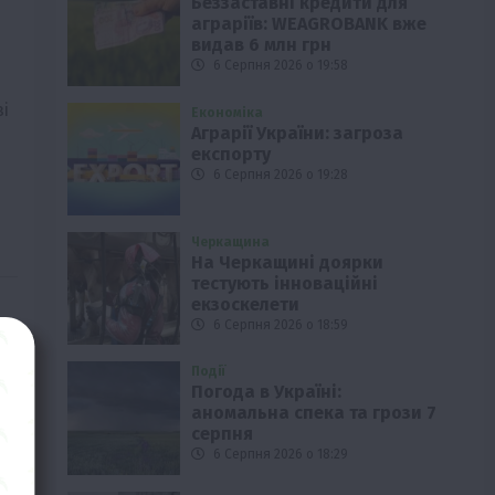
Беззаставні кредити для
аграріїв: WEAGROBANK вже
видав 6 млн грн
6 Серпня 2026 о 19:58
і
Економіка
Аграрії України: загроза
експорту
6 Серпня 2026 о 19:28
Черкащина
На Черкащині доярки
тестують інноваційні
екзоскелети
6 Серпня 2026 о 18:59
Події
Погода в Україні:
аномальна спека та грози 7
серпня
6 Серпня 2026 о 18:29