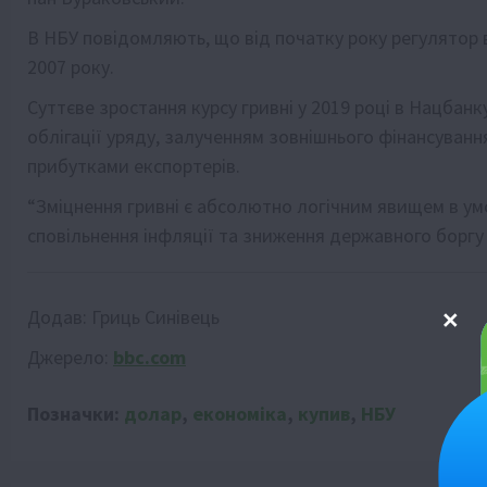
В НБУ повідомляють, що від початку року регулятор 
2007 року.
Суттєве зростання курсу гривні у 2019 році в Нацбан
облігації уряду, залученням зовнішнього фінансува
прибутками експортерів.
“Зміцнення гривні є абсолютно логічним явищем в ум
сповільнення інфляції та зниження державного боргу 
Додав:
Гриць Синівець
Джерело:
bbc.com
Позначки:
долар
,
економіка
,
купив
,
НБУ