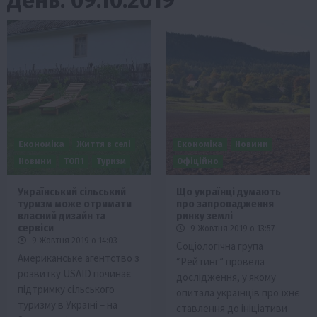
Економіка
Життя в селі
Економіка
Новини
Новини
ТОП1
Туризм
Офіційно
Український сільський
Що українці думають
туризм може отримати
про запровадження
власний дизайн та
ринку землі
сервіси
9 Жовтня 2019 о 13:57
9 Жовтня 2019 о 14:03
Соціологічна група
Американське агентство з
“Рейтинг” провела
розвитку USAID починає
дослідження, у якому
підтримку сільського
опитала українців про їхнє
туризму в Україні – на
ставлення до ініціативи