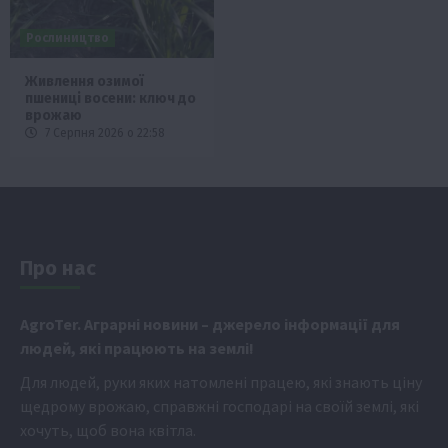
Рослиництво
Живлення озимої
пшениці восени: ключ до
врожаю
7 Серпня 2026 о 22:58
Про нас
Аgr
oTer. Аграрні новини
– джерело інформації для
людей, які працюють на землі!
Для людей, руки яких натомлені працею, які знають ціну
щедрому врожаю, справжні господарі на своїй землі, які
хочуть, щоб вона квітла.