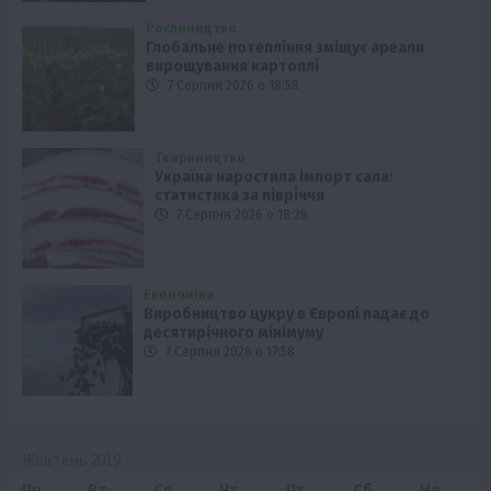
Рослиництво
Глобальне потепління зміщує ареали
вирощування картоплі
7 Серпня 2026 о 18:58
Твариництво
Україна наростила імпорт сала:
статистика за півріччя
7 Серпня 2026 о 18:28
Економіка
Виробництво цукру в Європі падає до
десятирічного мінімуму
7 Серпня 2026 о 17:58
Жовтень 2019
Пн
Вт
Ср
Чт
Пт
Сб
Нд