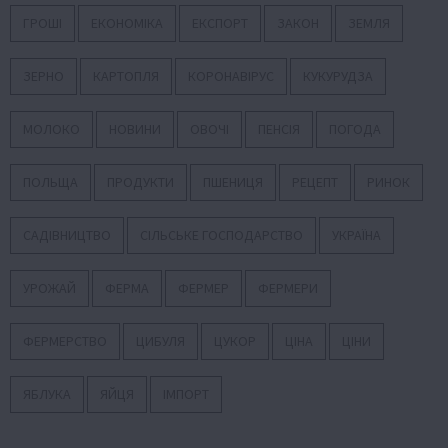
ГРОШІ
ЕКОНОМІКА
ЕКСПОРТ
ЗАКОН
ЗЕМЛЯ
ЗЕРНО
КАРТОПЛЯ
КОРОНАВІРУС
КУКУРУДЗА
МОЛОКО
НОВИНИ
ОВОЧІ
ПЕНСІЯ
ПОГОДА
ПОЛЬЩА
ПРОДУКТИ
ПШЕНИЦЯ
РЕЦЕПТ
РИНОК
САДІВНИЦТВО
СІЛЬСЬКЕ ГОСПОДАРСТВО
УКРАЇНА
УРОЖАЙ
ФЕРМА
ФЕРМЕР
ФЕРМЕРИ
ФЕРМЕРСТВО
ЦИБУЛЯ
ЦУКОР
ЦІНА
ЦІНИ
ЯБЛУКА
ЯЙЦЯ
ІМПОРТ