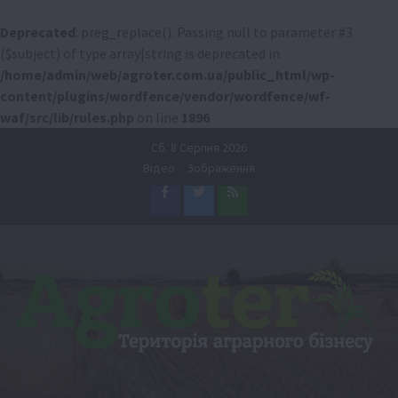
Deprecated
: preg_replace(): Passing null to parameter #3
($subject) of type array|string is deprecated in
/home/admin/web/agroter.com.ua/public_html/wp-
content/plugins/wordfence/vendor/wordfence/wf-
waf/src/lib/rules.php
on line
1896
Перейти
Сб. 8 Серпня 2026
до
Відео
Зображення
вмісту
Facebook
Twitter
Feed