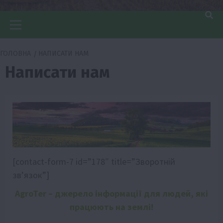
Головне
меню
ГОЛОВНА
НАПИСАТИ НАМ
Написати нам
[contact-form-7 id=”178″ title=”Зворотній
зв’язок”]
Аgr
oTer
– джерело інформації для людей, які
працюють на землі!