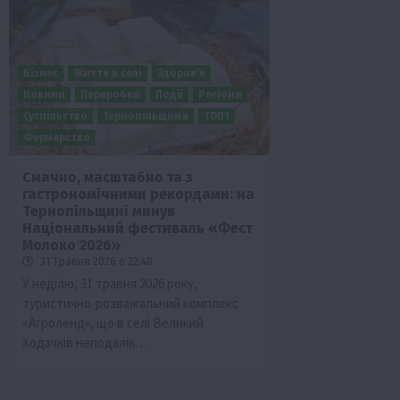
Бізнес
Життя в селі
Здоров’я
Новини
Переробка
Події
Регіони
Суспільство
Тернопільщина
ТОП1
Фермерство
Смачно, масштабно та з
гастрономічними рекордами: на
Бізнес
Галузі АПК
Економіка
Новини
Под
Тернопільщині минув
Рослиництво
Суспільство
ТОП1
Фермерст
Національний фестиваль «Фест
Молоко 2026»
Кредити для аграріїв під заставу вро
31 Травня 2026 о 22:48
новою програмою від Уряду
У неділю, 31 травня 2026 року,
1 Серпня 2026 о 11:58
туристично-розважальний комплекс
«Агроленд», що в селі Великий
Ходачків неподалік…