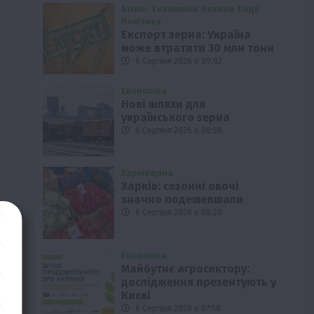
Бізнес
Економіка
Новини
Події
Політика
Експорт зерна: Україна
може втратити 30 млн тонн
6 Серпня 2026 о 09:02
Економіка
Нові шляхи для
українського зерна
6 Серпня 2026 о 08:58
Харківщина
Харків: сезонні овочі
значно подешевшали
6 Серпня 2026 о 08:28
Економіка
Майбутнє агросектору:
дослідження презентують у
Києві
6 Серпня 2026 о 07:58