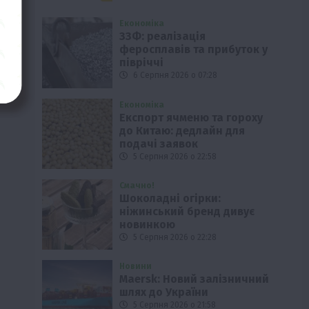
Економіка
ЗЗФ: реалізація
феросплавів та прибуток у
півріччі
6 Серпня 2026 о 07:28
Економіка
Експорт ячменю та гороху
до Китаю: дедлайн для
подачі заявок
5 Серпня 2026 о 22:58
Смачно!
Шоколадні огірки:
ніжинський бренд дивує
новинкою
5 Серпня 2026 о 22:28
Новини
Maersk: Новий залізничний
шлях до України
5 Серпня 2026 о 21:58