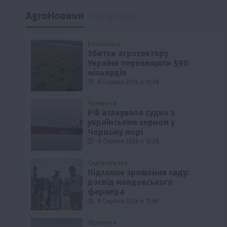
AgroНовини
Популярні
Економіка
Збитки агросектору
України перевищили $90
мільярдів
6 Серпня 2026 о 12:58
Одещина
РФ атакувала судно з
українським зерном у
Чорному морі
6 Серпня 2026 о 12:28
Садівництво
Підземне зрошення саду:
досвід молдовського
фермера
6 Серпня 2026 о 11:58
Одещина