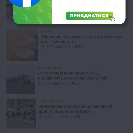
рекордних показників
5 Серпня 2026 о 19:28
Бізнес
Фінансові інструменти для агробізнесу:
нові можливості
5 Серпня 2026 о 18:58
Рослиництво
Оптимізація живлення: як РКД
підвищують ефективність посівів
5 Серпня 2026 о 18:28
Твариництво
Здешевлення зерна: як це вплине на
прибуток молочних ферм
5 Серпня 2026 о 17:58