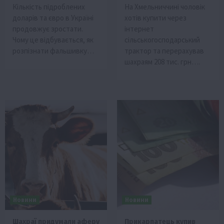
Кількість підроблених
На Хмельниччині чоловік
доларів та євро в Україні
хотів купити через
продовжує зростати.
інтернет
Чому це відбувається, як
сільськогосподарський
розпізнати фальшивку…
трактор та перерахував
шахраям 208 тис. грн….
Новини
Новини
Шахраї придумали аферу
Прикарпатець купив