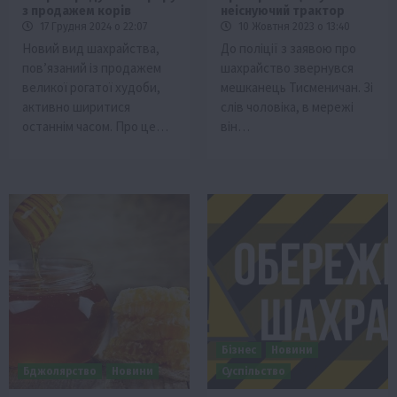
з продажем корів
неіснуючий трактор
17 Грудня 2024 о 22:07
10 Жовтня 2023 о 13:40
Новий вид шахрайства,
До поліції з заявою про
пов’язаний із продажем
шахрайство звернувся
великої рогатої худоби,
мешканець Тисменичан. Зі
активно ширитися
слів чоловіка, в мережі
останнім часом. Про це…
він…
Бізнес
Новини
Бджолярство
Новини
Суспільство