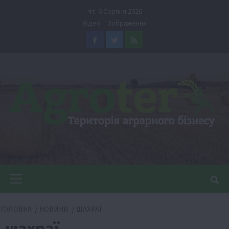
Перейти
Чт. 6 Серпня 2026
до
Відео
Зображення
вмісту
Facebook
Twitter
Feed
Головне
меню
ГОЛОВНА
НОВИНИ
ШАХРАЇ
шахраї