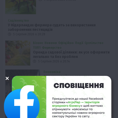
Садівництво
У Нідерландах фермера судять за використання
заборонених пестицидів
5 Серпня 2026 о 20:28
Бізнес
Новини
Офіційно
Події
Суспільство
ТОП1
Фермерство
Оренда садової ділянки: як усе оформити
легально та без проблем
5 Серпня 2026 о 20:14
Економіка
Зростання цін на автоперевезення
зерна
5 Серпня 2026 о 19:58
Економіка
Какао-боби: ціна злетіла до