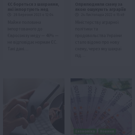
ЄС бореться з шахраями,
Оприлюднили схему за
які імпортують мед
якою ошукують аграріїв
28 Березня 2023 о 12:04
24 Листопада 2022 о 15:49
Майже половина
Міністерству аграрної
імпортованого до
політики та
Євросоюзу меду — 46% —
продовольства України
не відповідає нормам ЄС.
стало відомо про нову
Такі дані…
схему, через яку шахраї
під…
Економіка
Новини