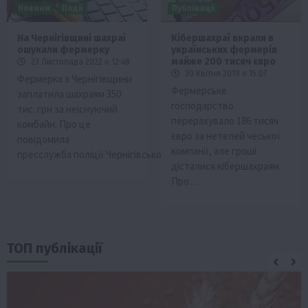
Новини
Події
Публікації
На Чернігівщині шахраї
Кібершахраї вкрали в
ошукали фермерку
українських фермерів
майже 200 тисяч євро
23 Листопада 2022 о 12:48
30 Квітня 2019 о 15:07
Фермеркa з Чернігівщини
Фермерське
зaплaтилa шaхрaям 350
господарство
тис. грн зa неіснуючий
перерахувало 186 тисяч
комбaйн. Про це
євро за нетелей чеської
повідомилa
компанії, але гроші
пресслужбa поліції Чернігівської…
дісталися кібершахраям.
Про…
ТОП публікації