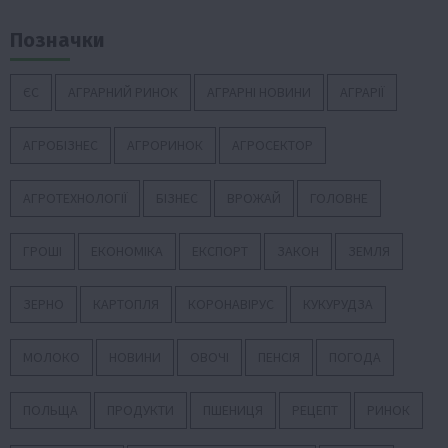
Позначки
ЄС
АГРАРНИЙ РИНОК
АГРАРНІ НОВИНИ
АГРАРІЇ
АГРОБІЗНЕС
АГРОРИНОК
АГРОСЕКТОР
АГРОТЕХНОЛОГІЇ
БІЗНЕС
ВРОЖАЙ
ГОЛОВНЕ
ГРОШІ
ЕКОНОМІКА
ЕКСПОРТ
ЗАКОН
ЗЕМЛЯ
ЗЕРНО
КАРТОПЛЯ
КОРОНАВІРУС
КУКУРУДЗА
МОЛОКО
НОВИНИ
ОВОЧІ
ПЕНСІЯ
ПОГОДА
ПОЛЬЩА
ПРОДУКТИ
ПШЕНИЦЯ
РЕЦЕПТ
РИНОК