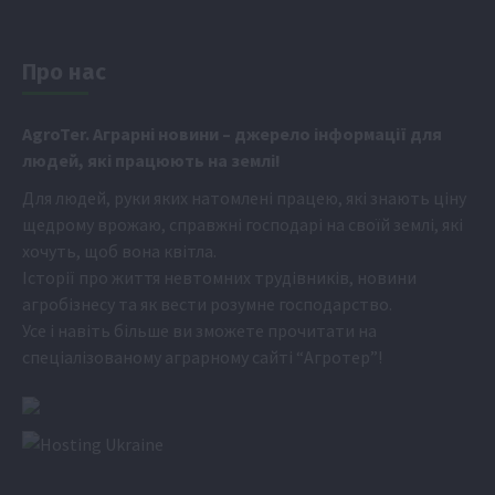
Про нас
Аgr
oTer. Аграрні новини
– джерело інформації для
людей, які працюють на землі!
Для людей, руки яких натомлені працею, які знають ціну
щедрому врожаю, справжні господарі на своїй землі, які
хочуть, щоб вона квітла.
Історії про життя невтомних трудівників, новини
агробізнесу та як вести розумне господарство.
Усе і навіть більше ви зможете прочитати на
спеціалізованому аграрному сайті
“Агротер”
!