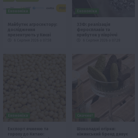
Економіка
Економіка
Майбутнє агросектору:
ЗЗФ: реалізація
дослідження
феросплавів та
презентують у Києві
прибуток у півріччі
6 Серпня 2026 о 07:58
6 Серпня 2026 о 07:28
Економіка
Смачно!
Експорт ячменю та
Шоколадні огірки:
гороху до Китаю:
ніжинський бренд дивує