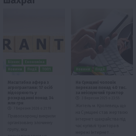
Бізнес
Економіка
Новини
Події
ТОП1
Новини
Події
Масштабна афера з
На Сумщині чоловік
агрогрантами: 17 осіб
переказав понад 40 тис.
підозрюють у
за неіснуючий трактор
розкраданні понад 34
3 Вересня 2025 о 23:55
млн грн
Житель м. Кролевець що
7 Березня 2026 о 21:19
на Сумщині став жертвою
Правоохоронці викрили
інтернет-шахрайства під
організовану злочинну
час купівлі трактора в
групу, яка
мережі Інтернет….
спеціалізувалася на