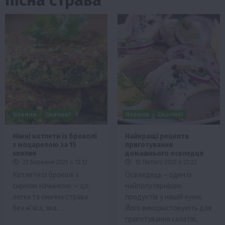
Новини
Смачно!
Новини
Смачно!
Ніжні котлети із броколі
Найкращі рецепти
з моцарелою за 15
приготування
хвилин
домашнього оселедця
22 Березня 2025 о 13:13
15 Лютого 2025 о 22:22
Котлети із броколі з
Оселедець – один із
сирною начинкою — це
найпопулярніших
легка та смачна страва
продуктів у нашій кухні.
без м’яса, яка…
Його використовують для
приготування салатів,