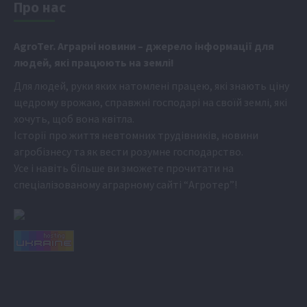
Про нас
Аgr
oTer. Аграрні новини
– джерело інформації для
людей, які працюють на землі!
Для людей, руки яких натомлені працею, які знають ціну
щедрому врожаю, справжні господарі на своїй землі, які
хочуть, щоб вона квітла.
Історії про життя невтомних трудівників, новини
агробізнесу та як вести розумне господарство.
Усе і навіть більше ви зможете прочитати на
спеціалізованому аграрному сайті
“Агротер”
!