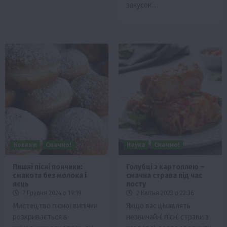
закусок…
Новини
Смачно!
Наука
Смачно!
Пишні пісні пончики:
Голубці з картоплею –
смакота без молока і
смачна страва під час
яєць
посту
7 Грудня 2024 о 19:19
2 Квітня 2023 о 22:36
Мистецтво пісної випічки
Якщо вас цікавлять
розкривається в
незвичайні пісні страви з