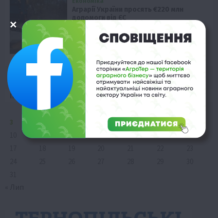
Економіка
Аграрії України просять €220 млн
допомоги від ЄС
8 Серпня 2026 о 08:58
Серпень 2026
Пн
Вт
Ср
Чт
Пт
Сб
Нд
1
2
3
4
5
6
7
8
9
10
11
12
13
14
15
16
17
18
19
20
21
22
23
24
25
26
27
28
29
30
31
« Лип