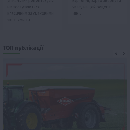
унікальних рецептах, які
картоплі, варто звернути
не поступаються
увагу на цей рецепт.
класичним за смаковими
Він…
якостями та…
ТОП публікації