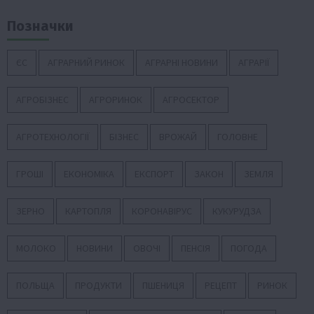
Позначки
ЄС
АГРАРНИЙ РИНОК
АГРАРНІ НОВИНИ
АГРАРІЇ
АГРОБІЗНЕС
АГРОРИНОК
АГРОСЕКТОР
АГРОТЕХНОЛОГІЇ
БІЗНЕС
ВРОЖАЙ
ГОЛОВНЕ
ГРОШІ
ЕКОНОМІКА
ЕКСПОРТ
ЗАКОН
ЗЕМЛЯ
ЗЕРНО
КАРТОПЛЯ
КОРОНАВІРУС
КУКУРУДЗА
МОЛОКО
НОВИНИ
ОВОЧІ
ПЕНСІЯ
ПОГОДА
ПОЛЬЩА
ПРОДУКТИ
ПШЕНИЦЯ
РЕЦЕПТ
РИНОК