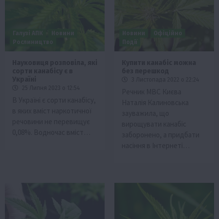
Галузі АПК
Новини
Новини
Офіційно
Рослиництво
Події
Науковиця розповіла, які
Купити канабіс можна
сорти канабісу є в
без перешкод
Україні
3 Листопада 2022 о 22:24
25 Липня 2023 о 12:54
Речник МВС Києва
В Україні є сорти канабісу,
Наталія Калиновська
в яких вміст наркотичної
зауважила, що
речовини не перевищує
вирощувати канабіс
0,08%. Водночас вміст…
заборонено, а придбати
насіння в Інтернеті…