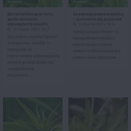
Новини
Новини
Що потрібно для того,
За вирощування канабісу
щоби легально
– допомога від держави
вирощувати канабіс
13 Жовтня 2023 о 16:14
30 Грудня 2023 о 18:27
Канадські виробники та
Державна служба України
переробники канабісу
з лікарських засобів та
мають право подати
контролю за
заявку на фінансування в
наркотиками оприлюднила
рамках нової програми…
вимоги до виробництва
та виробників
медичного…