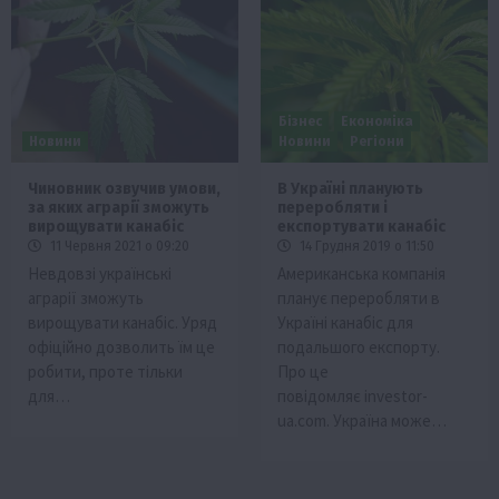
Бізнес
Економіка
Новини
Новини
Регіони
Чиновник озвучив умови,
В Україні планують
за яких аграрії зможуть
переробляти і
вирощувати канабіс
експортувати канабіс
11 Червня 2021 о 09:20
14 Грудня 2019 о 11:50
Невдовзі українські
Американська компанія
аграрії зможуть
планує переробляти в
вирощувати канабіс. Уряд
Україні канабіс для
офіційно дозволить їм це
подальшого експорту.
робити, проте тільки
Про це
для…
повідомляє investor-
ua.com. Україна може…