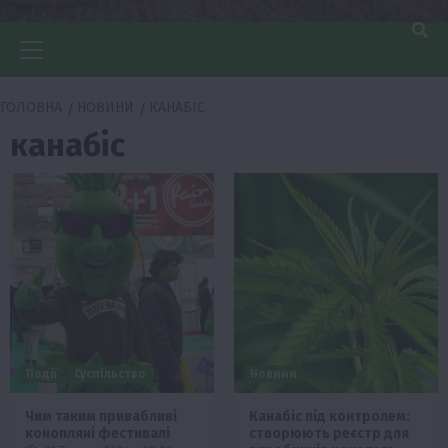
Головне
меню
ГОЛОВНА
НОВИНИ
КАНАБІС
канабіс
Події
Суспільство
Новини
Чим таким привабливі
Канабіс під контролем:
конопляні фестивалі
створюють реєстр для