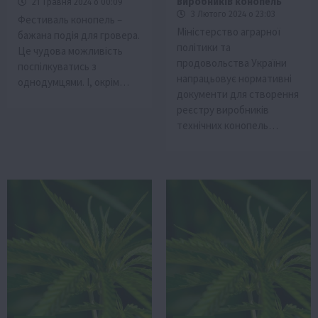
виробників конопель
21 Травня 2024 о 00:09
3 Лютого 2024 о 23:03
Фестиваль конопель –
Міністерство аграрної
бажана подія для гровера.
політики та
Це чудова можливість
продовольства України
поспілкуватись з
напрацьовує нормативні
однодумцями. І, окрім…
документи для створення
реєстру виробників
технічних конопель…