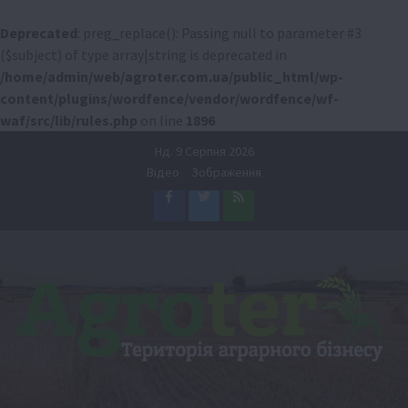
Deprecated
: preg_replace(): Passing null to parameter #3
($subject) of type array|string is deprecated in
/home/admin/web/agroter.com.ua/public_html/wp-
content/plugins/wordfence/vendor/wordfence/wf-
waf/src/lib/rules.php
on line
1896
Перейти
Нд. 9 Серпня 2026
до
Відео
Зображення
вмісту
Facebook
Twitter
Feed